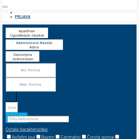
KONTAKT
PRIJAVA
Očisti
Pretraga
Ostale karakteristike
Asfaltni put
Bazen
Centralno
Čvrsta goriva