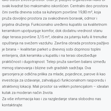
svaki kvadrat bio maksimalno iskorišćen. Centralni deo prostora
čini svetla dnevna soba sa kuhinjom površine 19,80 m², koja
pruža dovoljno prostora za svakodnevni boravak, odmor i
prijatna druženja. Funkcionalno uređeno kupatilo sa kvalitetnom
keramikom upotpunjuje komfor, dok dodatnu vrednost stanu
daje terasa površine 3,15 m², idealna za jutarnju kafu ili trenutke
opuštanja na svežem vazduhu. Završna obrada prostora pažljivo
je birana – kvalitetan parket u dnevnoj sobi doprinosi toplini
enterijera, dok keramika u kupatilu i na terasi obezbeđuje
praktičnost i dugotrajnost. Telep pruža savršen balans između
mirnog stanovanja i blizine svih gradskih sadržaja. Ova
garsonjera je odlična prilika za mlade, pojedince, parove ili kao
investicija za izdavanje, zahvaljujući funkcionalnom rasporedu i
atraktivnoj lokaciji. Mali prostor sa velikim potencijalom – idealan
kutak za moderan način života.
Za više informacija kao i za razgledanje stana slobodno nas
kontaktirajte.