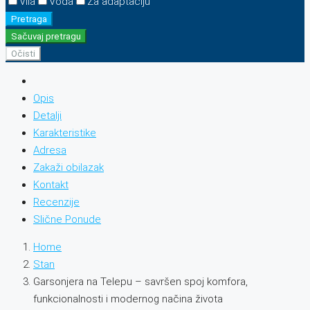
Vila
Voda
Za adaptaciju
Pretraga
Sačuvaj pretragu
Očisti
Opis
Detalji
Karakteristike
Adresa
Zakaži obilazak
Kontakt
Recenzije
Slične Ponude
Home
Stan
Garsonjera na Telepu – savršen spoj komfora,
funkcionalnosti i modernog načina života