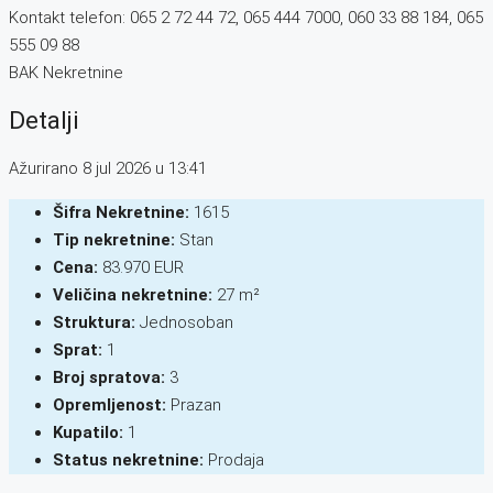
Kontakt telefon: 065 2 72 44 72, 065 444 7000, 060 33 88 184, 065
555 09 88
BAK Nekretnine
Detalji
Ažurirano 8 jul 2026 u 13:41
Šifra Nekretnine:
1615
Tip nekretnine:
Stan
Cena:
83.970 EUR
Veličina nekretnine:
27 m²
Struktura:
Jednosoban
Sprat:
1
Broj spratova:
3
Opremljenost:
Prazan
Kupatilo:
1
Status nekretnine:
Prodaja