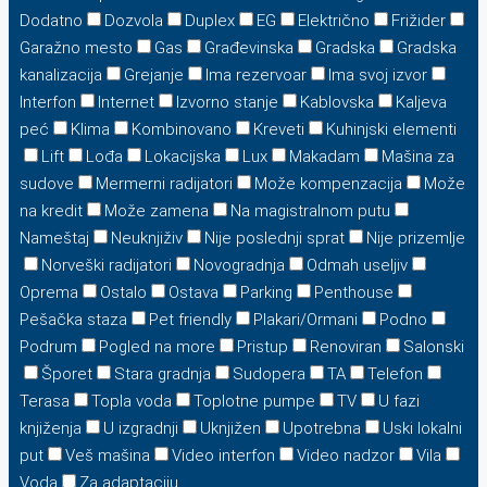
Dodatno
Dozvola
Duplex
EG
Električno
Frižider
Garažno mesto
Gas
Građevinska
Gradska
Gradska
kanalizacija
Grejanje
Ima rezervoar
Ima svoj izvor
Interfon
Internet
Izvorno stanje
Kablovska
Kaljeva
peć
Klima
Kombinovano
Kreveti
Kuhinjski elementi
Lift
Lođa
Lokacijska
Lux
Makadam
Mašina za
sudove
Mermerni radijatori
Može kompenzacija
Može
na kredit
Može zamena
Na magistralnom putu
Nameštaj
Neuknjiživ
Nije poslednji sprat
Nije prizemlje
Norveški radijatori
Novogradnja
Odmah useljiv
Oprema
Ostalo
Ostava
Parking
Penthouse
Pešačka staza
Pet friendly
Plakari/Ormani
Podno
Podrum
Pogled na more
Pristup
Renoviran
Salonski
Šporet
Stara gradnja
Sudopera
TA
Telefon
Terasa
Topla voda
Toplotne pumpe
TV
U fazi
knjiženja
U izgradnji
Uknjižen
Upotrebna
Uski lokalni
put
Veš mašina
Video interfon
Video nadzor
Vila
Voda
Za adaptaciju