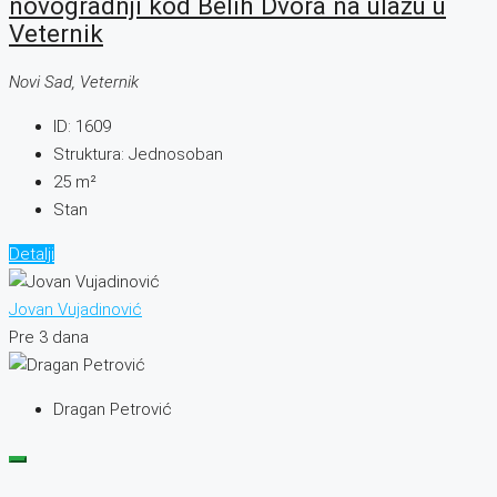
novogradnji kod Belih Dvora na ulazu u
Veternik
Novi Sad, Veternik
ID:
1609
Struktura:
Jednosoban
25
m²
Stan
Detalji
Jovan Vujadinović
Pre 3 dana
Dragan Petrović