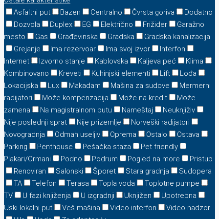
Ostale karakteristike
Asfaltni put
Bazen
Centralno
Čvrsta goriva
Dodatno
Dozvola
Duplex
EG
Električno
Frižider
Garažno
mesto
Gas
Građevinska
Gradska
Gradska kanalizacija
Grejanje
Ima rezervoar
Ima svoj izvor
Interfon
Internet
Izvorno stanje
Kablovska
Kaljeva peć
Klima
Kombinovano
Kreveti
Kuhinjski elementi
Lift
Lođa
Lokacijska
Lux
Makadam
Mašina za sudove
Mermerni
radijatori
Može kompenzacija
Može na kredit
Može
zamena
Na magistralnom putu
Nameštaj
Neuknjiživ
Nije poslednji sprat
Nije prizemlje
Norveški radijatori
Novogradnja
Odmah useljiv
Oprema
Ostalo
Ostava
Parking
Penthouse
Pešačka staza
Pet friendly
Plakari/Ormani
Podno
Podrum
Pogled na more
Pristup
Renoviran
Salonski
Šporet
Stara gradnja
Sudopera
TA
Telefon
Terasa
Topla voda
Toplotne pumpe
TV
U fazi knjiženja
U izgradnji
Uknjižen
Upotrebna
Uski lokalni put
Veš mašina
Video interfon
Video nadzor