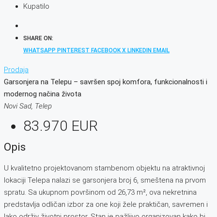
Kupatilo
SHARE ON:
WHATSAPP
PINTEREST
FACEBOOK
X
LINKEDIN
EMAIL
Prodaja
Garsonjera na Telepu – savršen spoj komfora, funkcionalnosti i
modernog načina života
Novi Sad, Telep
83.970 EUR
Opis
U kvalitetno projektovanom stambenom objektu na atraktivnoj
lokaciji Telepa nalazi se garsonjera broj 6, smeštena na prvom
spratu. Sa ukupnom površinom od 26,73 m², ova nekretnina
predstavlja odličan izbor za one koji žele praktičan, savremen i
lako održiv životni prostor. Stan je pažljivo organizovan kako bi