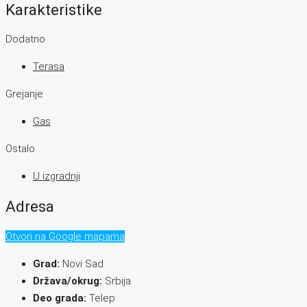
Karakteristike
Dodatno
Terasa
Grejanje
Gas
Ostalo
U izgradnji
Adresa
Otvori na Google mapama
Grad:
Novi Sad
Država/okrug:
Srbija
Deo grada:
Telep