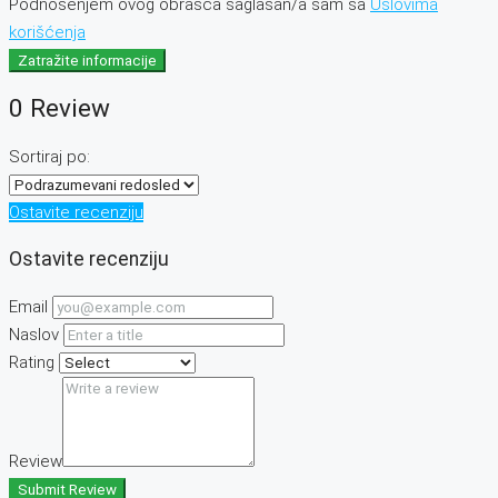
Podnošenjem ovog obrasca saglasan/a sam sa
Uslovima
korišćenja
Zatražite informacije
0 Review
Sortiraj po:
Ostavite recenziju
Ostavite recenziju
Email
Naslov
Rating
Review
Submit Review