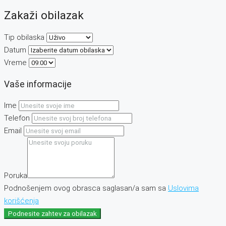
Zakaži obilazak
Tip obilaska
Datum
Vreme
Vaše informacije
Ime
Telefon
Email
Poruka
Podnošenjem ovog obrasca saglasan/a sam sa
Uslovima
korišćenja
Podnesite zahtev za obilazak