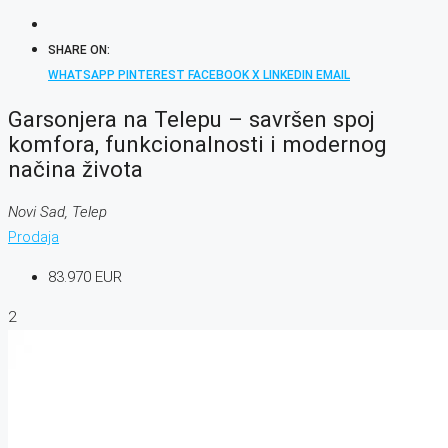
SHARE ON:
WHATSAPP
PINTEREST
FACEBOOK
X
LINKEDIN
EMAIL
Garsonjera na Telepu – savršen spoj
komfora, funkcionalnosti i modernog
načina života
Novi Sad, Telep
Prodaja
83.970 EUR
2