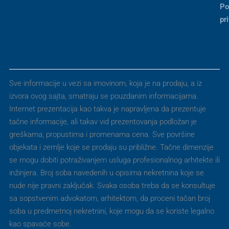
Po
pr
Sve informacije u vezi sa imovinom, koja je na prodaju, a iz
izvora ovog sajta, smatraju se pouzdanim informacijama.
Internet prezentacija kao takva je napravljena da prezentuje
tačne informacije, ali takav vid prezentovanja podložan je
greškama, propustima i promenama cena. Sve površine
objekata i zemlje koje se prodaju su približne. Tačne dimenzije
se mogu dobiti potraživanjem usluga profesionalnog arhitekte ili
inžinjera. Broj soba navedenih u opisima nekretnina koje se
nude nije pravni zaključak. Svaka osoba treba da se konsultuje
sa sopstvenim advokatom, arhitektom, da proceni tačan broj
soba u predmetnoj nekretnini, koje mogu da se koriste legalno
kao spavaće sobe.