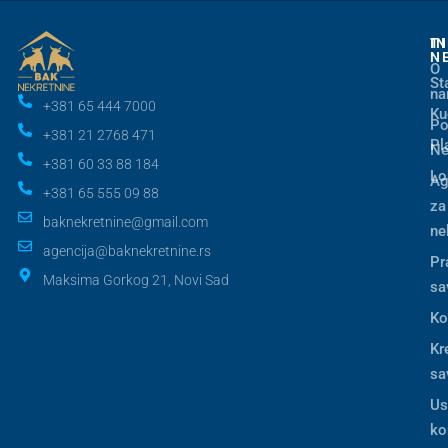
I
T
N
O
St
n
+381 65 444 7000
Ku
Po
+381 21 2768 471
Pl
Ne
+381 60 33 88 184
Lo
Ag
+381 65 555 09 88
za
baknekretnine@gmail.com
ne
agencija@baknekretnine.rs
Pr
Maksima Gorkog 21, Novi Sad
sa
Ko
Kr
sa
Us
ko