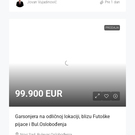
Jovan Vujadinović
Pre 1 dan
PRODAJA
99.900 EUR
Garsonjera na odličnoj lokaciji, blizu Futoške
pijace i Bul.Oslobođenja
Novi Sad, Bulevar Oslobođenja