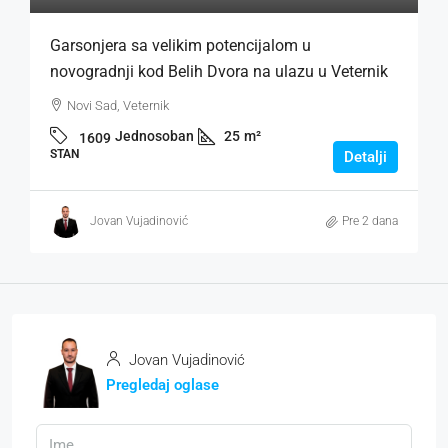
Garsonjera sa velikim potencijalom u
novogradnji kod Belih Dvora na ulazu u Veternik
Novi Sad, Veternik
Jednosoban
25
m²
1609
STAN
Detalji
Jovan Vujadinović
Pre 2 dana
Jovan Vujadinović
Pregledaj oglase