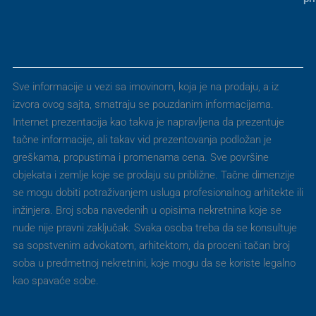
Sve informacije u vezi sa imovinom, koja je na prodaju, a iz
izvora ovog sajta, smatraju se pouzdanim informacijama.
Internet prezentacija kao takva je napravljena da prezentuje
tačne informacije, ali takav vid prezentovanja podložan je
greškama, propustima i promenama cena. Sve površine
objekata i zemlje koje se prodaju su približne. Tačne dimenzije
se mogu dobiti potraživanjem usluga profesionalnog arhitekte ili
inžinjera. Broj soba navedenih u opisima nekretnina koje se
nude nije pravni zaključak. Svaka osoba treba da se konsultuje
sa sopstvenim advokatom, arhitektom, da proceni tačan broj
soba u predmetnoj nekretnini, koje mogu da se koriste legalno
kao spavaće sobe.