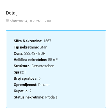
Detalji
Ažurirano 24 jun 2026 u 17:00
Šifra Nekretnine:
1567
Tip nekretnine:
Stan
Cena:
232.437 EUR
Veličina nekretnine:
85 m²
Struktura:
Četvorosoban
Sprat:
1
Broj spratova:
6
Opremljenost:
Prazan
Kupatila:
2
Status nekretnine:
Prodaja