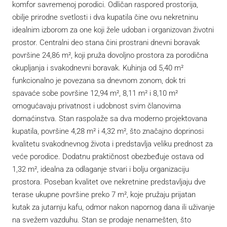
komfor savremenoj porodici. Odličan raspored prostorija,
obilje prirodne svetlosti i dva kupatila čine ovu nekretninu
idealnim izborom za one koji žele udoban i organizovan životni
prostor. Centralni deo stana čini prostrani dnevni boravak
površine 24,86 m², koji pruža dovoljno prostora za porodična
okupljanja i svakodnevni boravak. Kuhinja od 5,40 m²
funkcionalno je povezana sa dnevnom zonom, dok tri
spavaće sobe površine 12,94 m², 8,11 m² i 8,10 m²
omogućavaju privatnost i udobnost svim članovima
domaćinstva. Stan raspolaže sa dva moderno projektovana
kupatila, površine 4,28 m² i 4,32 m², što značajno doprinosi
kvalitetu svakodnevnog života i predstavlja veliku prednost za
veće porodice. Dodatnu praktičnost obezbeđuje ostava od
1,32 m², idealna za odlaganje stvari i bolju organizaciju
prostora. Poseban kvalitet ove nekretnine predstavljaju dve
terase ukupne površine preko 7 m², koje pružaju prijatan
kutak za jutarnju kafu, odmor nakon napornog dana ili uživanje
na svežem vazduhu. Stan se prodaje nenamešten, što