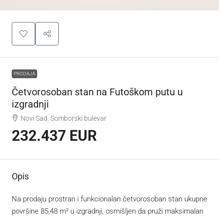
PRODAJA
Četvorosoban stan na Futoškom putu u
izgradnji
Novi Sad, Somborski bulevar
232.437 EUR
Opis
Na prodaju prostran i funkcionalan četvorosoban stan ukupne
površine 85,48 m² u izgradnji, osmišljen da pruži maksimalan