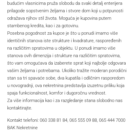
budućim vlasnicima pruža slobodu da svaki detalj enterijera
prilagode sopstvenim željama i stvore dom koji u potpunosti
odražava njihov stil života. Moguća je kupovina putem
stambenog kredita, kao i za gotovinu.
Posebna pogodnost za kupce je što u ponudi imamo više
identičnih stanova iste strukture i kvadrature, raspoređenih
na različitim spratovima u objektu. U ponudi imamo više
stanova ovih dimenzija i strukture na različitim spratovima,
što vam omogućava da izaberete sprat koji najbolje odgovara
vašim željama i potrebama. Ukoliko tražite moderan porodični
stan sa tri spavaće sobe, dva kupatila i odličnim rasporedom
u novogradnji, ova nekretnina predstavlja izuzetnu priliku koja
spaja funkcionalnost, komfor i dugoročnu vrednost.
Za više informacija kao i za razgledanje stana slobodno nas
kontaktirajte.
Kontakt telefoni: 060 338 81 84, 065 555 09 88, 065 444 7000
BAK Nekretnine