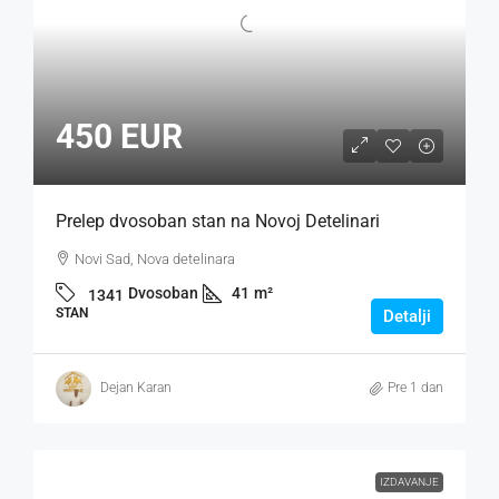
450 EUR
Prelep dvosoban stan na Novoj Detelinari
Novi Sad, Nova detelinara
Dvosoban
41
m²
1341
STAN
Detalji
Dejan Karan
Pre 1 dan
IZDAVANJE