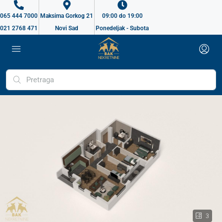
065 444 7000
Maksima Gorkog 21
09:00 do 19:00
021 2768 471
Novi Sad
Ponedeljak - Subota
3