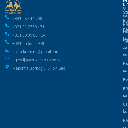
I
T
N
O
St
n
+381 65 444 7000
Ku
Po
+381 21 2768 471
Pl
Ne
+381 60 33 88 184
Lo
Ag
+381 65 555 09 88
za
baknekretnine@gmail.com
ne
agencija@baknekretnine.rs
Pr
Maksima Gorkog 21, Novi Sad
sa
Ko
Kr
sa
Us
ko
Po
pr