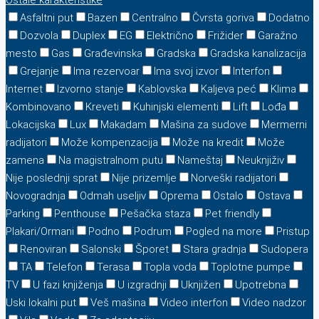
Ostale karakteristike
Asfaltni put
Bazen
Centralno
Čvrsta goriva
Dodatno
Dozvola
Duplex
EG
Električno
Frižider
Garažno
mesto
Gas
Građevinska
Gradska
Gradska kanalizacija
Grejanje
Ima rezervoar
Ima svoj izvor
Interfon
Internet
Izvorno stanje
Kablovska
Kaljeva peć
Klima
Kombinovano
Kreveti
Kuhinjski elementi
Lift
Lođa
Lokacijska
Lux
Makadam
Mašina za sudove
Mermerni
radijatori
Može kompenzacija
Može na kredit
Može
zamena
Na magistralnom putu
Nameštaj
Neuknjiživ
Nije poslednji sprat
Nije prizemlje
Norveški radijatori
Novogradnja
Odmah useljiv
Oprema
Ostalo
Ostava
Parking
Penthouse
Pešačka staza
Pet friendly
Plakari/Ormani
Podno
Podrum
Pogled na more
Pristup
Renoviran
Salonski
Šporet
Stara gradnja
Sudopera
TA
Telefon
Terasa
Topla voda
Toplotne pumpe
TV
U fazi knjiženja
U izgradnji
Uknjižen
Upotrebna
Uski lokalni put
Veš mašina
Video interfon
Video nadzor