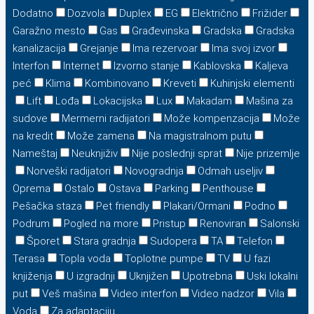
Dodatno
Dozvola
Duplex
EG
Električno
Frižider
Garažno mesto
Gas
Građevinska
Gradska
Gradska
kanalizacija
Grejanje
Ima rezervoar
Ima svoj izvor
Interfon
Internet
Izvorno stanje
Kablovska
Kaljeva
peć
Klima
Kombinovano
Kreveti
Kuhinjski elementi
Lift
Lođa
Lokacijska
Lux
Makadam
Mašina za
sudove
Mermerni radijatori
Može kompenzacija
Može
na kredit
Može zamena
Na magistralnom putu
Nameštaj
Neuknjiživ
Nije poslednji sprat
Nije prizemlje
Norveški radijatori
Novogradnja
Odmah useljiv
Oprema
Ostalo
Ostava
Parking
Penthouse
Pešačka staza
Pet friendly
Plakari/Ormani
Podno
Podrum
Pogled na more
Pristup
Renoviran
Salonski
Šporet
Stara gradnja
Sudopera
TA
Telefon
Terasa
Topla voda
Toplotne pumpe
TV
U fazi
knjiženja
U izgradnji
Uknjižen
Upotrebna
Uski lokalni
put
Veš mašina
Video interfon
Video nadzor
Vila
Voda
Za adaptaciju