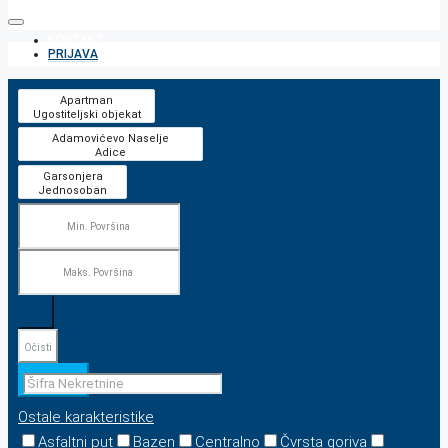
KONTAKT
PRIJAVA
Očisti
Pretraga
Ostale karakteristike
Asfaltni put
Bazen
Centralno
Čvrsta goriva