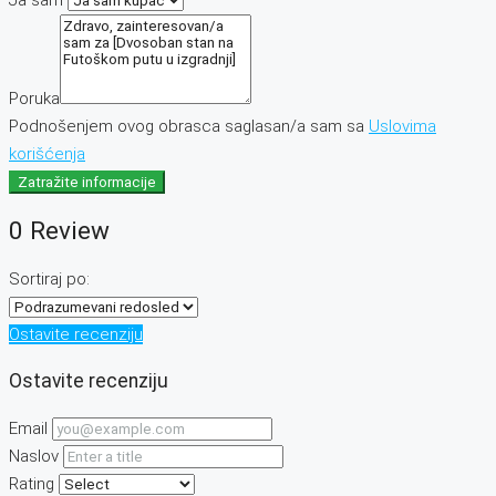
Ja sam
Poruka
Podnošenjem ovog obrasca saglasan/a sam sa
Uslovima
korišćenja
Zatražite informacije
0 Review
Sortiraj po:
Ostavite recenziju
Ostavite recenziju
Email
Naslov
Rating