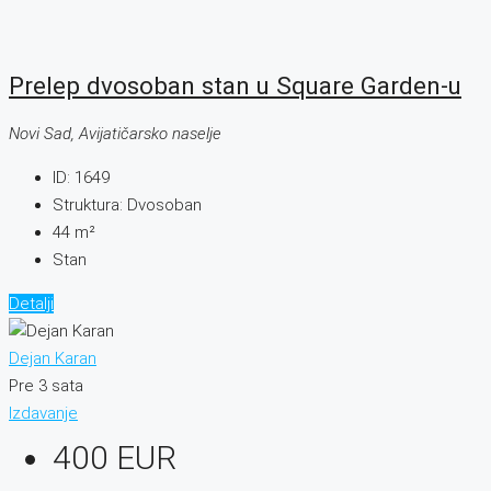
Prelep dvosoban stan u Square Garden-u
Novi Sad, Avijatičarsko naselje
ID:
1649
Struktura:
Dvosoban
44
m²
Stan
Detalji
Dejan Karan
Pre 3 sata
Izdavanje
400 EUR