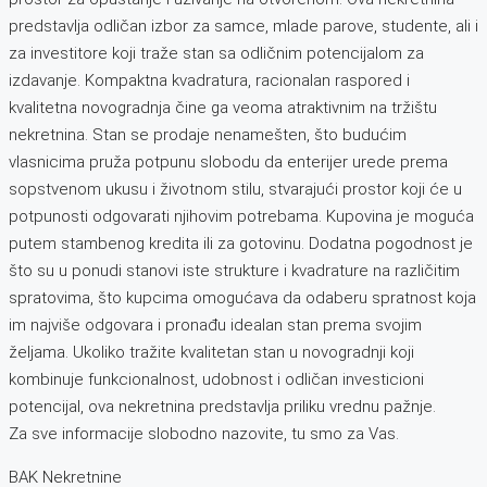
predstavlja odličan izbor za samce, mlade parove, studente, ali i
za investitore koji traže stan sa odličnim potencijalom za
izdavanje. Kompaktna kvadratura, racionalan raspored i
kvalitetna novogradnja čine ga veoma atraktivnim na tržištu
nekretnina. Stan se prodaje nenamešten, što budućim
vlasnicima pruža potpunu slobodu da enterijer urede prema
sopstvenom ukusu i životnom stilu, stvarajući prostor koji će u
potpunosti odgovarati njihovim potrebama. Kupovina je moguća
putem stambenog kredita ili za gotovinu. Dodatna pogodnost je
što su u ponudi stanovi iste strukture i kvadrature na različitim
spratovima, što kupcima omogućava da odaberu spratnost koja
im najviše odgovara i pronađu idealan stan prema svojim
željama. Ukoliko tražite kvalitetan stan u novogradnji koji
kombinuje funkcionalnost, udobnost i odličan investicioni
potencijal, ova nekretnina predstavlja priliku vrednu pažnje.
Za sve informacije slobodno nazovite, tu smo za Vas.
BAK Nekretnine