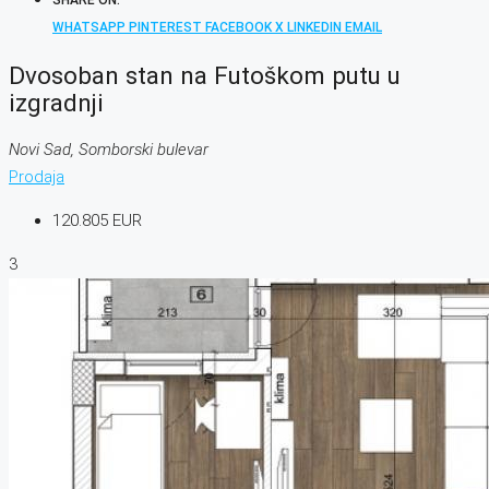
SHARE ON:
WHATSAPP
PINTEREST
FACEBOOK
X
LINKEDIN
EMAIL
Dvosoban stan na Futoškom putu u
izgradnji
Novi Sad, Somborski bulevar
Prodaja
120.805 EUR
3