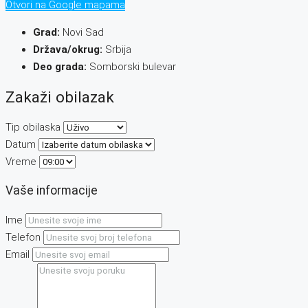
Otvori na Google mapama
Grad:
Novi Sad
Država/okrug:
Srbija
Deo grada:
Somborski bulevar
Zakaži obilazak
Tip obilaska
Datum
Vreme
Vaše informacije
Ime
Telefon
Email