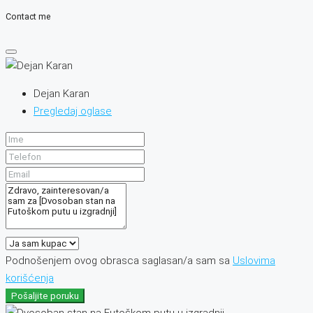
Contact me
Dejan Karan
Pregledaj oglase
Podnošenjem ovog obrasca saglasan/a sam sa
Uslovima
korišćenja
Pošaljite poruku