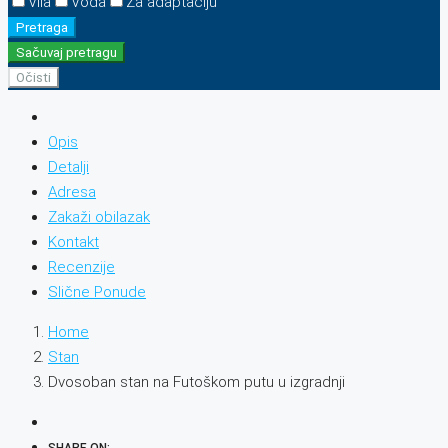
Vila
Voda
Za adaptaciju
Pretraga
Sačuvaj pretragu
Očisti
Opis
Detalji
Adresa
Zakaži obilazak
Kontakt
Recenzije
Slične Ponude
Home
Stan
Dvosoban stan na Futoškom putu u izgradnji