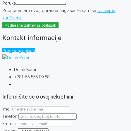
Poruka
Podnošenjem ovog obrasca saglasan/a sam sa
Uslovima
korišćenja
Podnesite zahtev za obilazak
Kontakt informacije
Pregledaj oglase
Dejan Karan
+381 65 555 09 88
Informišite se o ovoj nekretnini
Ime
Telefon
Email