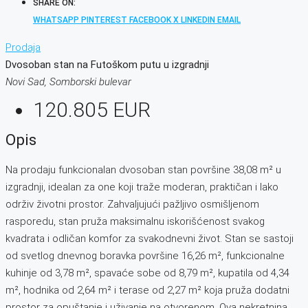
SHARE ON:
WHATSAPP
PINTEREST
FACEBOOK
X
LINKEDIN
EMAIL
Prodaja
Dvosoban stan na Futoškom putu u izgradnji
Novi Sad, Somborski bulevar
120.805 EUR
Opis
Na prodaju funkcionalan dvosoban stan površine 38,08 m² u
izgradnji, idealan za one koji traže moderan, praktičan i lako
održiv životni prostor. Zahvaljujući pažljivo osmišljenom
rasporedu, stan pruža maksimalnu iskorišćenost svakog
kvadrata i odličan komfor za svakodnevni život. Stan se sastoji
od svetlog dnevnog boravka površine 16,26 m², funkcionalne
kuhinje od 3,78 m², spavaće sobe od 8,79 m², kupatila od 4,34
m², hodnika od 2,64 m² i terase od 2,27 m² koja pruža dodatni
prostor za opuštanje i uživanje na otvorenom. Ova nekretnina