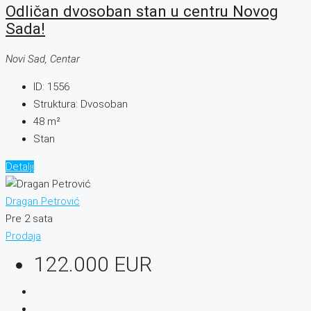
Odličan dvosoban stan u centru Novog
Sada!
Novi Sad, Centar
ID:
1556
Struktura:
Dvosoban
48
m²
Stan
Detalji
Dragan Petrović
Pre 2 sata
Prodaja
122.000 EUR