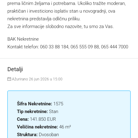
prema ličnim željama i potrebama. Ukoliko tražite moderan,
praktičan i investiciono isplativ stan u novogradnji, ova
nekretnina predstavlja odličnu priliku.
Za sve informacije slobodno nazovite, tu smo za Vas.
BAK Nekretnine
Kontakt telefon: 060 33 88 184, 065 555 09 88, 065 444 7000
Detalji
Ažurirano 26 jun 2026 u 15:00
Šifra Nekretnine:
1575
Tip nekretnine:
Stan
Cena:
141.850 EUR
Veličina nekretnine:
46 m²
Struktura:
Dvosoban