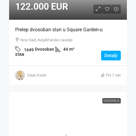
122.000 EUR
Prelep dvosoban stan u Square Garden-u
Novi Sad, Avijatičarsko naselje
Dvosoban
44
m²
1649
STAN
Detalji
Dejan Karan
Pre 7 sati
IZDAVANJE