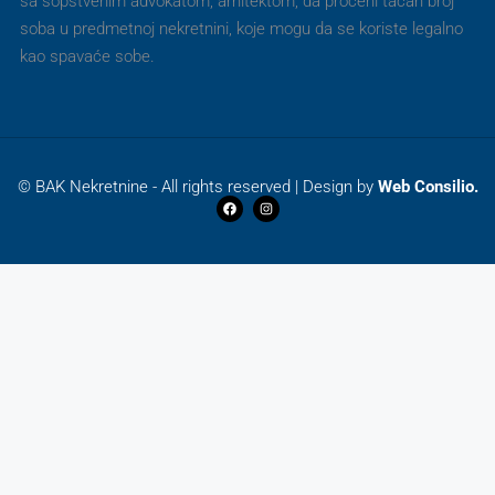
sa sopstvenim advokatom, arhitektom, da proceni tačan broj
soba u predmetnoj nekretnini, koje mogu da se koriste legalno
kao spavaće sobe.
© BAK Nekretnine - All rights reserved | Design by
Web Consilio.