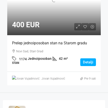
400 EUR
Prelep jednoiposoban stan na Starom gradu
Novi Sad, Stari Grad
Jednoiposoban
42
m²
1174
Detalji
STAN
Jovan Vujadinović
Pre 9 sati