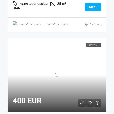
Jednosoban
25
m²
1609
Detalji
STAN
Jovan Vujadinović
Pre 5 sati
IZDAVANJE
400 EUR