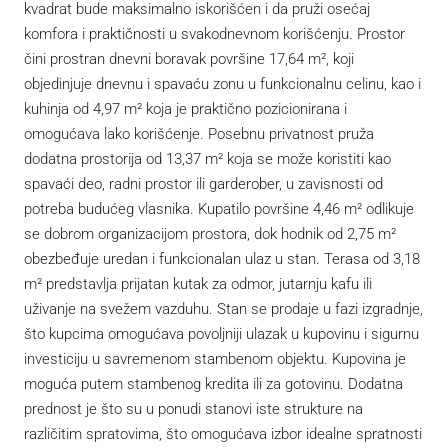
kvadrat bude maksimalno iskorišćen i da pruži osećaj
komfora i praktičnosti u svakodnevnom korišćenju. Prostor
čini prostran dnevni boravak površine 17,64 m², koji
objedinjuje dnevnu i spavaću zonu u funkcionalnu celinu, kao i
kuhinja od 4,97 m² koja je praktično pozicionirana i
omogućava lako korišćenje. Posebnu privatnost pruža
dodatna prostorija od 13,37 m² koja se može koristiti kao
spavaći deo, radni prostor ili garderober, u zavisnosti od
potreba budućeg vlasnika. Kupatilo površine 4,46 m² odlikuje
se dobrom organizacijom prostora, dok hodnik od 2,75 m²
obezbeđuje uredan i funkcionalan ulaz u stan. Terasa od 3,18
m² predstavlja prijatan kutak za odmor, jutarnju kafu ili
uživanje na svežem vazduhu. Stan se prodaje u fazi izgradnje,
što kupcima omogućava povoljniji ulazak u kupovinu i sigurnu
investiciju u savremenom stambenom objektu. Kupovina je
moguća putem stambenog kredita ili za gotovinu. Dodatna
prednost je što su u ponudi stanovi iste strukture na
različitim spratovima, što omogućava izbor idealne spratnosti