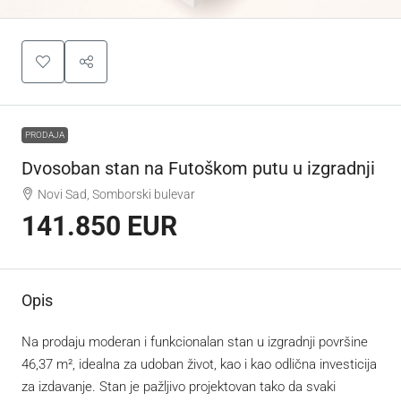
PRODAJA
Dvosoban stan na Futoškom putu u izgradnji
Novi Sad, Somborski bulevar
141.850 EUR
Opis
Na prodaju moderan i funkcionalan stan u izgradnji površine
46,37 m², idealna za udoban život, kao i kao odlična investicija
za izdavanje. Stan je pažljivo projektovan tako da svaki