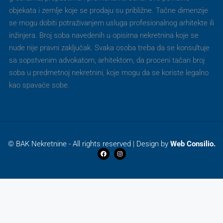
objekata i zemlje koje se prodaju su približne. Tačne dimenzije
se mogu dobiti potraživanjem usluga profesionalnog arhitekte ili
inžinjera. Broj soba navedenih u opisima nekretnina koje se
nude nije pravni zaključak. Svaka osoba treba da se konsultuje
sa sopstvenim advokatom, arhitektom, da proceni tačan broj
soba u predmetnoj nekretnini, koje mogu da se koriste legalno
kao spavaće sobe.
© BAK Nekretnine - All rights reserved | Design by
Web Consilio.