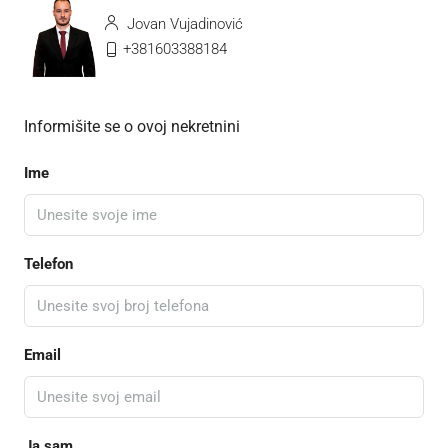
Jovan Vujadinović
+381603388184
Informišite se o ovoj nekretnini
Ime
Telefon
Email
Ja sam