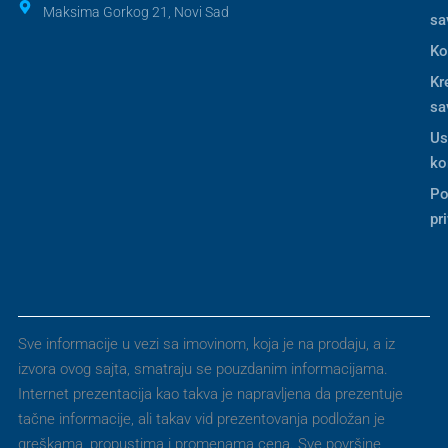
Maksima Gorkog 21, Novi Sad
sa
Ko
Kr
sa
Us
ko
Po
pr
Sve informacije u vezi sa imovinom, koja je na prodaju, a iz
izvora ovog sajta, smatraju se pouzdanim informacijama.
Internet prezentacija kao takva je napravljena da prezentuje
tačne informacije, ali takav vid prezentovanja podložan je
greškama, propustima i promenama cena. Sve površine