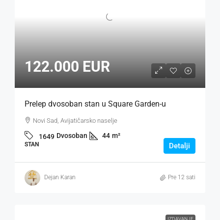
122.000 EUR
Prelep dvosoban stan u Square Garden-u
Novi Sad, Avijatičarsko naselje
Dvosoban
44
m²
1649
STAN
Detalji
Dejan Karan
Pre 12 sati
IZDAVANJE