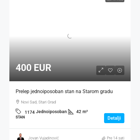
400 EUR
Prelep jednoiposoban stan na Starom gradu
Novi Sad, Stari Grad
Jednoiposoban
42
m²
1174
STAN
Detalji
Jovan Vujadinović
Pre 14 sati