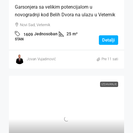
Garsonjera sa velikim potencijalom u
novogradnji kod Belih Dvora na ulazu u Veternik
Novi Sad, Veternik
Jednosoban
25
m²
1609
STAN
Detalji
Jovan Vujadinović
Pre 11 sati
IZDAVANJE