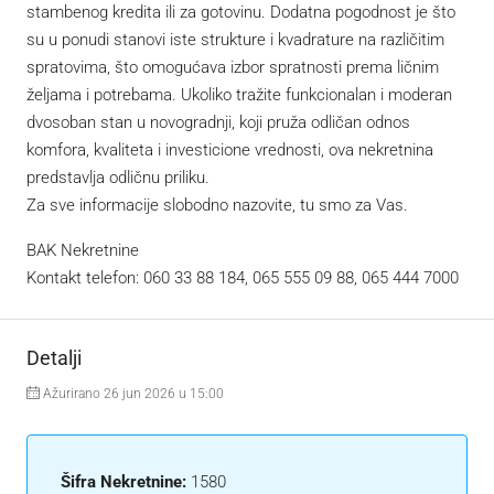
stambenog kredita ili za gotovinu. Dodatna pogodnost je što
su u ponudi stanovi iste strukture i kvadrature na različitim
spratovima, što omogućava izbor spratnosti prema ličnim
željama i potrebama. Ukoliko tražite funkcionalan i moderan
dvosoban stan u novogradnji, koji pruža odličan odnos
komfora, kvaliteta i investicione vrednosti, ova nekretnina
predstavlja odličnu priliku.
Za sve informacije slobodno nazovite, tu smo za Vas.
BAK Nekretnine
Kontakt telefon: 060 33 88 184, 065 555 09 88, 065 444 7000
Detalji
Ažurirano 26 jun 2026 u 15:00
Šifra Nekretnine:
1580