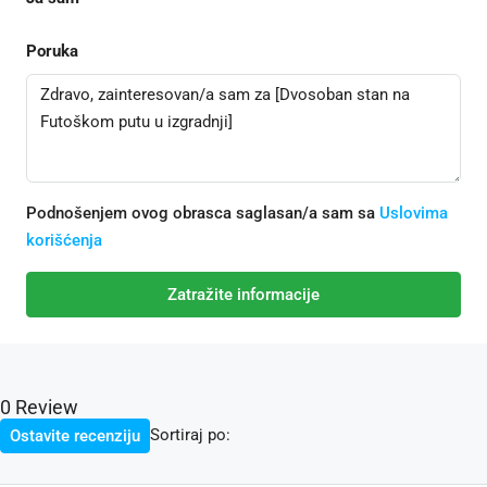
Poruka
Podnošenjem ovog obrasca saglasan/a sam sa
Uslovima
korišćenja
Zatražite informacije
0 Review
Sortiraj po:
Ostavite recenziju