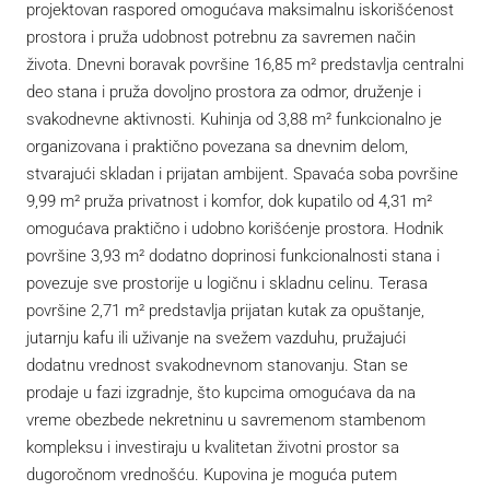
projektovan raspored omogućava maksimalnu iskorišćenost
prostora i pruža udobnost potrebnu za savremen način
života. Dnevni boravak površine 16,85 m² predstavlja centralni
deo stana i pruža dovoljno prostora za odmor, druženje i
svakodnevne aktivnosti. Kuhinja od 3,88 m² funkcionalno je
organizovana i praktično povezana sa dnevnim delom,
stvarajući skladan i prijatan ambijent. Spavaća soba površine
9,99 m² pruža privatnost i komfor, dok kupatilo od 4,31 m²
omogućava praktično i udobno korišćenje prostora. Hodnik
površine 3,93 m² dodatno doprinosi funkcionalnosti stana i
povezuje sve prostorije u logičnu i skladnu celinu. Terasa
površine 2,71 m² predstavlja prijatan kutak za opuštanje,
jutarnju kafu ili uživanje na svežem vazduhu, pružajući
dodatnu vrednost svakodnevnom stanovanju. Stan se
prodaje u fazi izgradnje, što kupcima omogućava da na
vreme obezbede nekretninu u savremenom stambenom
kompleksu i investiraju u kvalitetan životni prostor sa
dugoročnom vrednošću. Kupovina je moguća putem