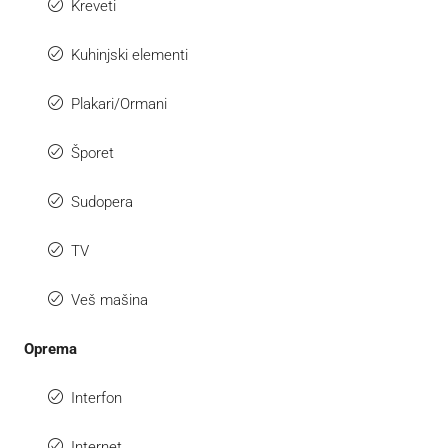
Kreveti
Kuhinjski elementi
Plakari/Ormani
Šporet
Sudopera
TV
Veš mašina
Oprema
Interfon
Internet