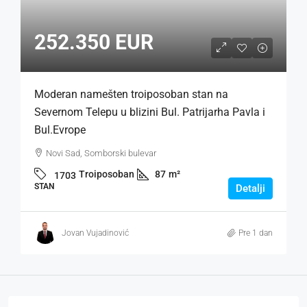
252.350 EUR
Moderan namešten troiposoban stan na
Severnom Telepu u blizini Bul. Patrijarha Pavla i
Bul.Evrope
Novi Sad, Somborski bulevar
Troiposoban
87
m²
1703
STAN
Detalji
Jovan Vujadinović
Pre 1 dan