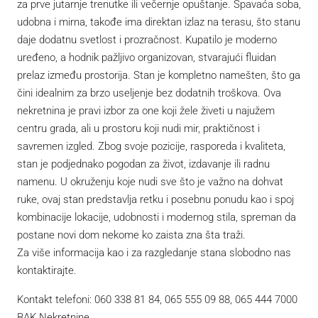
za prve jutarnje trenutke ili večernje opuštanje. Spavaća soba,
udobna i mirna, takođe ima direktan izlaz na terasu, što stanu
daje dodatnu svetlost i prozračnost. Kupatilo je moderno
uređeno, a hodnik pažljivo organizovan, stvarajući fluidan
prelaz između prostorija. Stan je kompletno namešten, što ga
čini idealnim za brzo useljenje bez dodatnih troškova. Ova
nekretnina je pravi izbor za one koji žele živeti u najužem
centru grada, ali u prostoru koji nudi mir, praktičnost i
savremen izgled. Zbog svoje pozicije, rasporeda i kvaliteta,
stan je podjednako pogodan za život, izdavanje ili radnu
namenu. U okruženju koje nudi sve što je važno na dohvat
ruke, ovaj stan predstavlja retku i posebnu ponudu kao i spoj
kombinacije lokacije, udobnosti i modernog stila, spreman da
postane novi dom nekome ko zaista zna šta traži.
Za više informacija kao i za razgledanje stana slobodno nas
kontaktirajte.
Kontakt telefoni: 060 338 81 84, 065 555 09 88, 065 444 7000
BAK Nekretnine