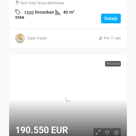
Novi Sad, Nova detelinara
Dvosoban
40
m²
1520
STAN
Detalji
Dejan Karan
Pre 17 sati
PRODAJA
190.550 EUR