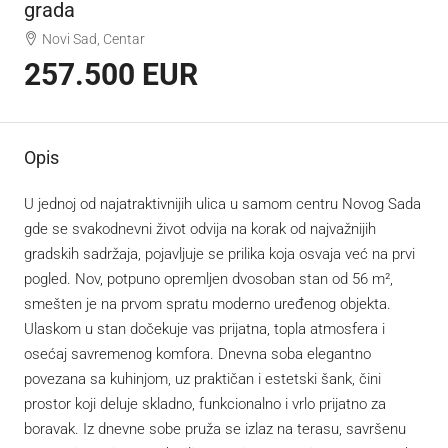
grada
Novi Sad, Centar
257.500 EUR
Opis
U jednoj od najatraktivnijih ulica u samom centru Novog Sada
gde se svakodnevni život odvija na korak od najvažnijih
gradskih sadržaja, pojavljuje se prilika koja osvaja već na prvi
pogled. Nov, potpuno opremljen dvosoban stan od 56 m²,
smešten je na prvom spratu moderno uređenog objekta.
Ulaskom u stan dočekuje vas prijatna, topla atmosfera i
osećaj savremenog komfora. Dnevna soba elegantno
povezana sa kuhinjom, uz praktičan i estetski šank, čini
prostor koji deluje skladno, funkcionalno i vrlo prijatno za
boravak. Iz dnevne sobe pruža se izlaz na terasu, savršenu