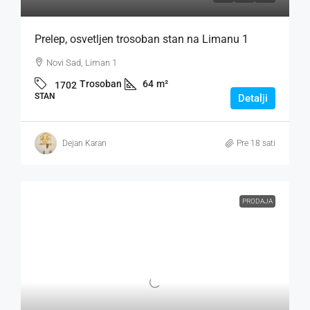
Prelep, osvetljen trosoban stan na Limanu 1
Novi Sad, Liman 1
Trosoban
64
m²
1702
STAN
Detalji
Dejan Karan
Pre 18 sati
PRODAJA