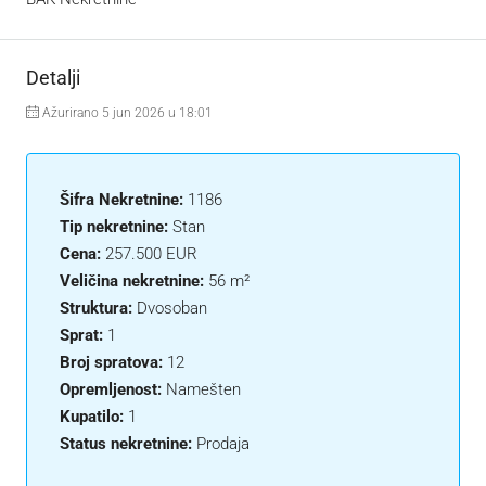
Detalji
Ažurirano 5 jun 2026 u 18:01
Šifra Nekretnine:
1186
Tip nekretnine:
Stan
Cena:
257.500 EUR
Veličina nekretnine:
56 m²
Struktura:
Dvosoban
Sprat:
1
Broj spratova:
12
Opremljenost:
Namešten
Kupatilo:
1
Status nekretnine:
Prodaja