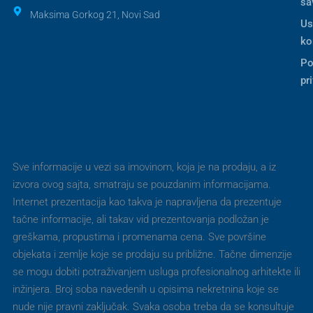
sa
Maksima Gorkog 21, Novi Sad
Us
ko
Po
pr
Sve informacije u vezi sa imovinom, koja je na prodaju, a iz
izvora ovog sajta, smatraju se pouzdanim informacijama.
Internet prezentacija kao takva je napravljena da prezentuje
tačne informacije, ali takav vid prezentovanja podložan je
greškama, propustima i promenama cena. Sve površine
objekata i zemlje koje se prodaju su približne. Tačne dimenzije
se mogu dobiti potraživanjem usluga profesionalnog arhitekte ili
inžinjera. Broj soba navedenih u opisima nekretnina koje se
nude nije pravni zaključak. Svaka osoba treba da se konsultuje