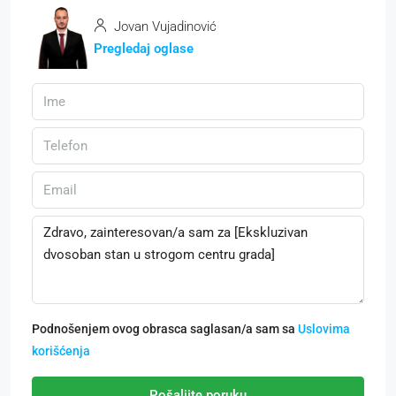
Jovan Vujadinović
Pregledaj oglase
Podnošenjem ovog obrasca saglasan/a sam sa
Uslovima
korišćenja
Pošaljite poruku