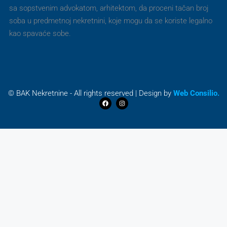
sa sopstvenim advokatom, arhitektom, da proceni tačan broj
soba u predmetnoj nekretnini, koje mogu da se koriste legalno
kao spavaće sobe.
© BAK Nekretnine - All rights reserved | Design by
Web Consilio.