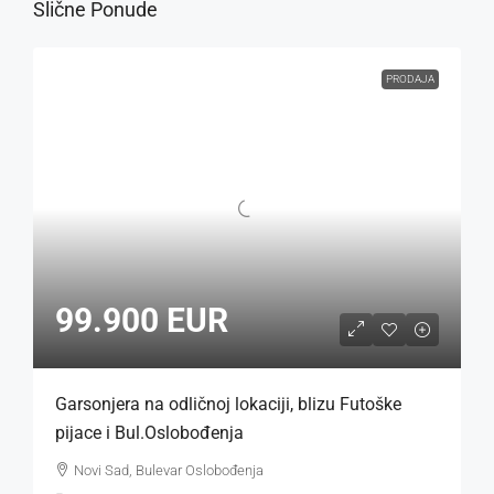
Slične Ponude
PRODAJA
99.900 EUR
Garsonjera na odličnoj lokaciji, blizu Futoške
pijace i Bul.Oslobođenja
Novi Sad, Bulevar Oslobođenja