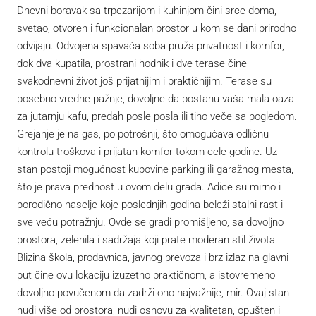
Dnevni boravak sa trpezarijom i kuhinjom čini srce doma,
svetao, otvoren i funkcionalan prostor u kom se dani prirodno
odvijaju. Odvojena spavaća soba pruža privatnost i komfor,
dok dva kupatila, prostrani hodnik i dve terase čine
svakodnevni život još prijatnijim i praktičnijim. Terase su
posebno vredne pažnje, dovoljne da postanu vaša mala oaza
za jutarnju kafu, predah posle posla ili tiho veče sa pogledom.
Grejanje je na gas, po potrošnji, što omogućava odličnu
kontrolu troškova i prijatan komfor tokom cele godine. Uz
stan postoji mogućnost kupovine parking ili garažnog mesta,
što je prava prednost u ovom delu grada. Adice su mirno i
porodično naselje koje poslednjih godina beleži stalni rast i
sve veću potražnju. Ovde se gradi promišljeno, sa dovoljno
prostora, zelenila i sadržaja koji prate moderan stil života.
Blizina škola, prodavnica, javnog prevoza i brz izlaz na glavni
put čine ovu lokaciju izuzetno praktičnom, a istovremeno
dovoljno povučenom da zadrži ono najvažnije, mir. Ovaj stan
nudi više od prostora, nudi osnovu za kvalitetan, opušten i