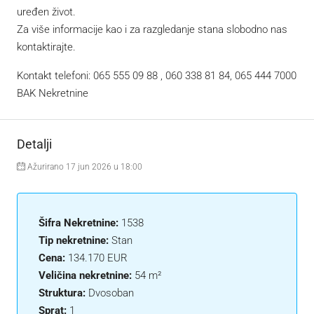
uređen život.
Za više informacije kao i za razgledanje stana slobodno nas
kontaktirajte.
Kontakt telefoni: 065 555 09 88 , 060 338 81 84, 065 444 7000
BAK Nekretnine
Detalji
Ažurirano 17 jun 2026 u 18:00
Šifra Nekretnine:
1538
Tip nekretnine:
Stan
Cena:
134.170 EUR
Veličina nekretnine:
54 m²
Struktura:
Dvosoban
Sprat:
1