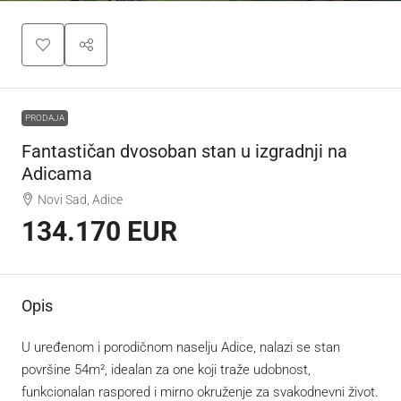
PRODAJA
Fantastičan dvosoban stan u izgradnji na
Adicama
Novi Sad, Adice
134.170 EUR
Opis
U uređenom i porodičnom naselju Adice, nalazi se stan
površine 54m², idealan za one koji traže udobnost,
funkcionalan raspored i mirno okruženje za svakodnevni život.