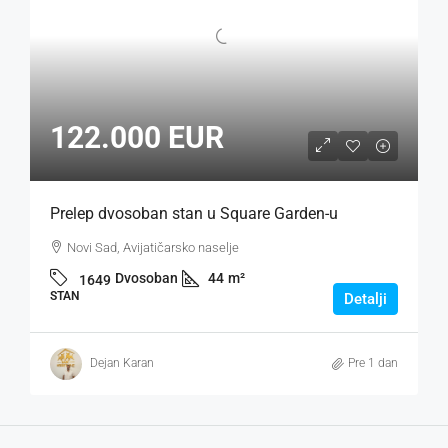
122.000 EUR
Prelep dvosoban stan u Square Garden-u
Novi Sad, Avijatičarsko naselje
Dvosoban
44
m²
1649
STAN
Detalji
Dejan Karan
Pre 1 dan