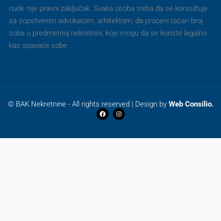
nude nije pravni zaključak. Svaka osoba treba da se konsultuje
sa sopstvenim advokatom, arhitektom, da proceni tačan broj
soba u predmetnoj nekretnini, koje mogu da se koriste legalno
kao spavaće sobe.
© BAK Nekretnine - All rights reserved | Design by
Web Consilio.