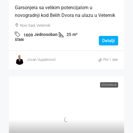
Garsonjera sa velikim potencijalom u
novogradnji kod Belih Dvora na ulazu u Veternik
Novi Sad, Veternik
Jednosoban
25
m²
1609
STAN
Detalji
Jovan Vujadinović
Pre 1 dan
IZDAVANJE