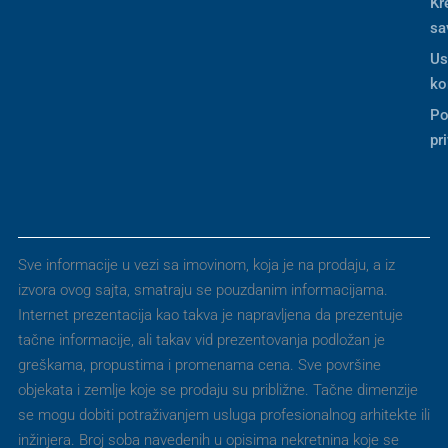
Kr
sa
Us
ko
Po
pr
Sve informacije u vezi sa imovinom, koja je na prodaju, a iz
izvora ovog sajta, smatraju se pouzdanim informacijama.
Internet prezentacija kao takva je napravljena da prezentuje
tačne informacije, ali takav vid prezentovanja podložan je
greškama, propustima i promenama cena. Sve površine
objekata i zemlje koje se prodaju su približne. Tačne dimenzije
se mogu dobiti potraživanjem usluga profesionalnog arhitekte ili
inžinjera. Broj soba navedenih u opisima nekretnina koje se