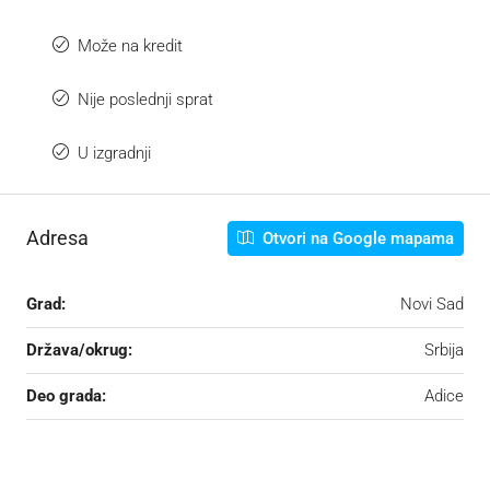
Može na kredit
Nije poslednji sprat
U izgradnji
Adresa
Otvori na Google mapama
Grad:
Novi Sad
Država/okrug:
Srbija
Deo grada:
Adice