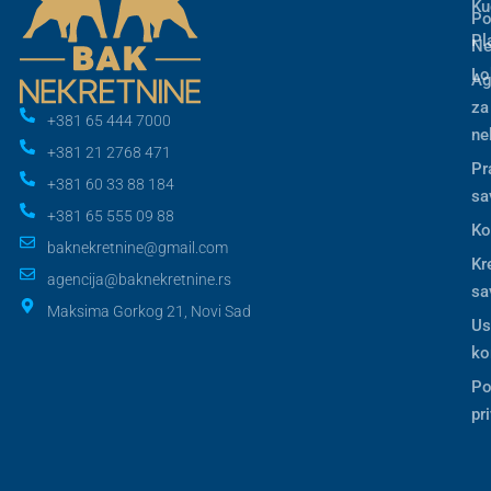
Ku
Po
Pl
Ne
Lo
Ag
za
+381 65 444 7000
ne
+381 21 2768 471
Pr
+381 60 33 88 184
sa
+381 65 555 09 88
Ko
baknekretnine@gmail.com
Kr
agencija@baknekretnine.rs
sa
Maksima Gorkog 21, Novi Sad
Us
ko
Po
pr