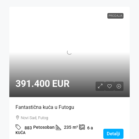
PRODAJA
391.400 EUR
Fantastična kuća u Futogu
Novi Sad, Futog
Petosoban
235
m²
883
6
a
KUĆA
Detalji