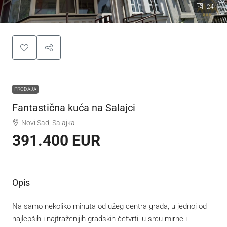
24
PRODAJA
Fantastična kuća na Salajci
Novi Sad, Salajka
391.400 EUR
Opis
Na samo nekoliko minuta od užeg centra grada, u jednoj od
najlepših i najtraženijih gradskih četvrti, u srcu mirne i