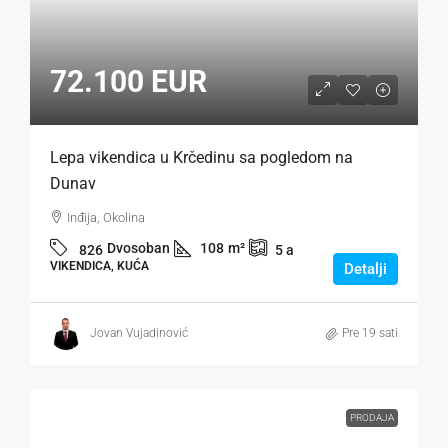
72.100 EUR
Lepa vikendica u Krčedinu sa pogledom na
Dunav
Inđija, Okolina
Dvosoban
108
m²
826
5
a
VIKENDICA, KUĆA
Detalji
Jovan Vujadinović
Pre 19 sati
PRODAJA