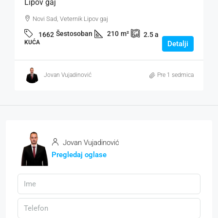
Lipov gaj
Novi Sad, Veternik Lipov gaj
Šestosoban
210
m²
1662
2.5
a
KUĆA
Detalji
Jovan Vujadinović
Pre 1 sedmica
Jovan Vujadinović
Pregledaj oglase