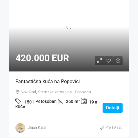
420.000 EUR
Fantastična kuća na Popovici
Novi Sad, Sremska kamenica - Popovica
Petosoban
260
m²
1501
19
a
KUĆA
Detalji
Dejan Karan
Pre 19 sati