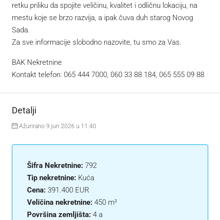
retku priliku da spojite veličinu, kvalitet i odličnu lokaciju, na
mestu koje se brzo razvija, a ipak čuva duh starog Novog
Sada.
Za sve informacije slobodno nazovite, tu smo za Vas.
BAK Nekretnine
Kontakt telefon: 065 444 7000, 060 33 88 184, 065 555 09 88
Detalji
Ažurirano 9 jun 2026 u 11:40
Šifra Nekretnine:
792
Tip nekretnine:
Kuća
Cena:
391.400 EUR
Veličina nekretnine:
450 m²
Površina zemljišta:
4 a