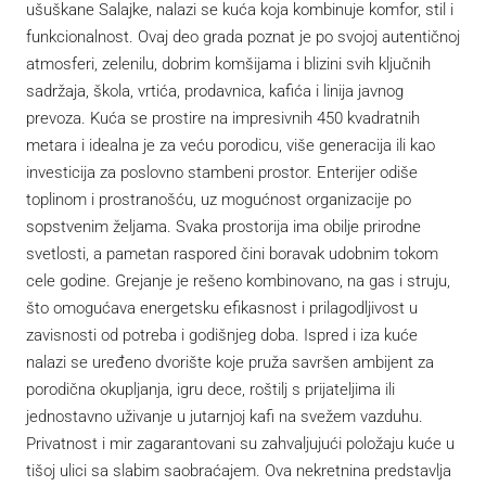
ušuškane Salajke, nalazi se kuća koja kombinuje komfor, stil i
funkcionalnost. Ovaj deo grada poznat je po svojoj autentičnoj
atmosferi, zelenilu, dobrim komšijama i blizini svih ključnih
sadržaja, škola, vrtića, prodavnica, kafića i linija javnog
prevoza. Kuća se prostire na impresivnih 450 kvadratnih
metara i idealna je za veću porodicu, više generacija ili kao
investicija za poslovno stambeni prostor. Enterijer odiše
toplinom i prostranošću, uz mogućnost organizacije po
sopstvenim željama. Svaka prostorija ima obilje prirodne
svetlosti, a pametan raspored čini boravak udobnim tokom
cele godine. Grejanje je rešeno kombinovano, na gas i struju,
što omogućava energetsku efikasnost i prilagodljivost u
zavisnosti od potreba i godišnjeg doba. Ispred i iza kuće
nalazi se uređeno dvorište koje pruža savršen ambijent za
porodična okupljanja, igru dece, roštilj s prijateljima ili
jednostavno uživanje u jutarnjoj kafi na svežem vazduhu.
Privatnost i mir zagarantovani su zahvaljujući položaju kuće u
tišoj ulici sa slabim saobraćajem. Ova nekretnina predstavlja