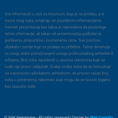
Sve informacije u vezi sa imovinom, koja je na prodaju, a iz
izvora ovog sajta, smatraju se pouzdanim informacijama.
Internet prezentacija kao takva je napravljena da prezentuje
tačne informacije, ali takav vid prezentovanja podložan je
greškama, propustima i promenama cena. Sve površine
objekata i zemlje koje se prodaju su približne. Tačne dimenzije
se mogu dobiti potraživanjem usluga profesionalnog arhitekte ili
inžinjera. Broj soba navedenih u opisima nekretnina koje se
nude nije pravni zaključak. Svaka osoba treba da se konsultuje
sa sopstvenim advokatom, arhitektom, da proceni tačan broj
soba u predmetnoj nekretnini, koje mogu da se koriste legalno
kao spavaće sobe.
© BAK Nekretnine - All rights reserved | Design by
Web Consilio.