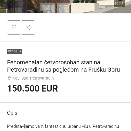
3
PRODAJA
Fenomenalan četvorosoban stan na
Petrovaradinu sa pogledom na Frušku Goru
Novi Sad, Petrovaradin
150.500 EUR
Opis
Predstavljamo vam fantastičnu urbanu vilu u Petrovaradinu