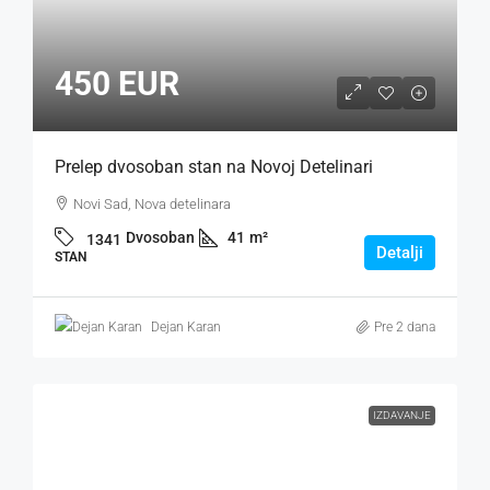
450 EUR
Prelep dvosoban stan na Novoj Detelinari
Novi Sad, Nova detelinara
Dvosoban
41
m²
1341
Detalji
STAN
Dejan Karan
Pre 2 dana
IZDAVANJE