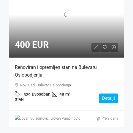
400 EUR
Renoviran i opremljen stan na Bulevaru
Oslobodjenja
Novi Sad, Bulevar Oslobođenja
Dvosoban
48
m²
529
Detalji
STAN
Jovan Vujadinović
Pre 2 dana