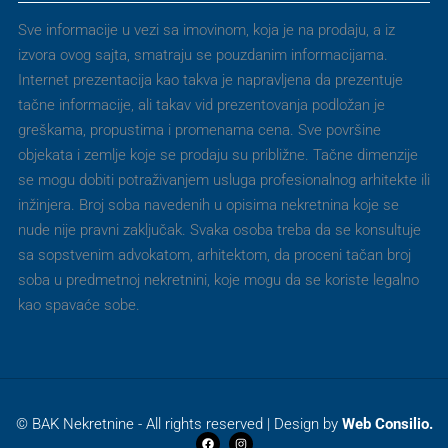
Sve informacije u vezi sa imovinom, koja je na prodaju, a iz
izvora ovog sajta, smatraju se pouzdanim informacijama.
Internet prezentacija kao takva je napravljena da prezentuje
tačne informacije, ali takav vid prezentovanja podložan je
greškama, propustima i promenama cena. Sve površine
objekata i zemlje koje se prodaju su približne. Tačne dimenzije
se mogu dobiti potraživanjem usluga profesionalnog arhitekte ili
inžinjera. Broj soba navedenih u opisima nekretnina koje se
nude nije pravni zaključak. Svaka osoba treba da se konsultuje
sa sopstvenim advokatom, arhitektom, da proceni tačan broj
soba u predmetnoj nekretnini, koje mogu da se koriste legalno
kao spavaće sobe.
© BAK Nekretnine - All rights reserved | Design by
Web Consilio.