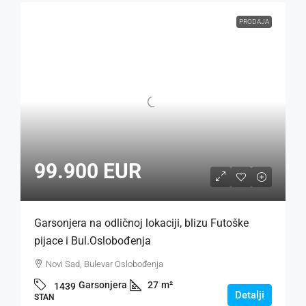
PRODAJA
99.900 EUR
Garsonjera na odličnoj lokaciji, blizu Futoške
pijace i Bul.Oslobođenja
Novi Sad, Bulevar Oslobođenja
Garsonjera
27
m²
1439
Detalji
STAN