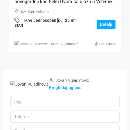
novogradnji kod Belih Dvora na ulazu u Veternik
Novi Sad, Veternik
Jednosoban
25
m²
1609
Detalji
STAN
Jovan Vujadinović
Pre 3 dana
Jovan Vujadinović
Pregledaj oglase