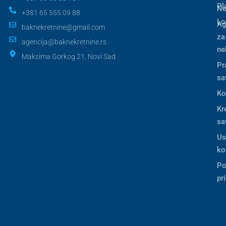
Pl
Ne
+381 65 555 09 88
Lo
Ag
baknekretnine@gmail.com
za
agencija@baknekretnine.rs
ne
Maksima Gorkog 21, Novi Sad
Pr
sa
Ko
Kr
sa
Us
ko
Po
pr