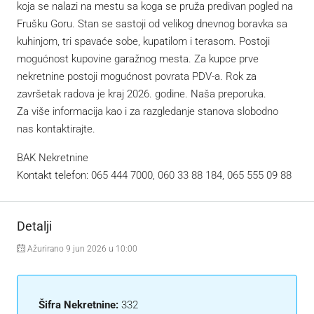
koja se nalazi na mestu sa koga se pruža predivan pogled na
Frušku Goru. Stan se sastoji od velikog dnevnog boravka sa
kuhinjom, tri spavaće sobe, kupatilom i terasom. Postoji
mogućnost kupovine garažnog mesta. Za kupce prve
nekretnine postoji mogućnost povrata PDV-a. Rok za
završetak radova je kraj 2026. godine. Naša preporuka.
Za više informacija kao i za razgledanje stanova slobodno
nas kontaktirajte.
BAK Nekretnine
Kontakt telefon: 065 444 7000, 060 33 88 184, 065 555 09 88
Detalji
Ažurirano 9 jun 2026 u 10:00
Šifra Nekretnine:
332