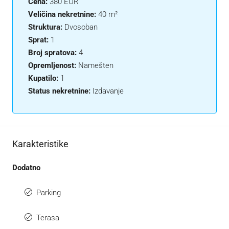
Cena:
380 EUR
Veličina nekretnine:
40 m²
Struktura:
Dvosoban
Sprat:
1
Broj spratova:
4
Opremljenost:
Namešten
Kupatilo:
1
Status nekretnine:
Izdavanje
Karakteristike
Dodatno
Parking
Terasa