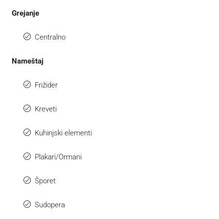
Grejanje
Centralno
Nameštaj
Frižider
Kreveti
Kuhinjski elementi
Plakari/Ormani
Šporet
Sudopera