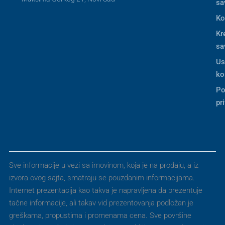
sa
Ko
Kr
sa
Us
ko
Po
pr
Sve informacije u vezi sa imovinom, koja je na prodaju, a iz
izvora ovog sajta, smatraju se pouzdanim informacijama.
Internet prezentacija kao takva je napravljena da prezentuje
tačne informacije, ali takav vid prezentovanja podložan je
greškama, propustima i promenama cena. Sve površine