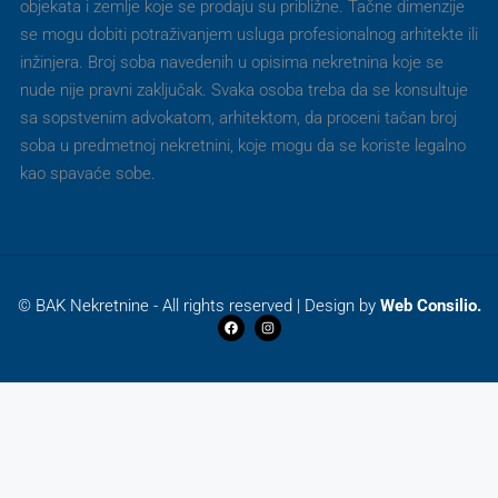
objekata i zemlje koje se prodaju su približne. Tačne dimenzije
se mogu dobiti potraživanjem usluga profesionalnog arhitekte ili
inžinjera. Broj soba navedenih u opisima nekretnina koje se
nude nije pravni zaključak. Svaka osoba treba da se konsultuje
sa sopstvenim advokatom, arhitektom, da proceni tačan broj
soba u predmetnoj nekretnini, koje mogu da se koriste legalno
kao spavaće sobe.
© BAK Nekretnine - All rights reserved | Design by
Web Consilio.