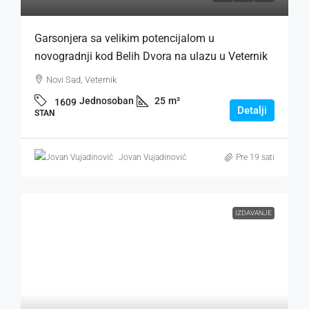
Garsonjera sa velikim potencijalom u
novogradnji kod Belih Dvora na ulazu u Veternik
Novi Sad, Veternik
Jednosoban
25
m²
1609
Detalji
STAN
Jovan Vujadinović
Pre 19 sati
IZDAVANJE