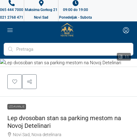
065 444 7000
Maksima Gorkog 21
09:00 do 19:00
021 2768 471
Novi Sad
Ponedeljak - Subota
11
IZDAVANJE
Lep dvosoban stan sa parking mestom na
Novoj Detelinari
Novi Sad, Nova detelinara