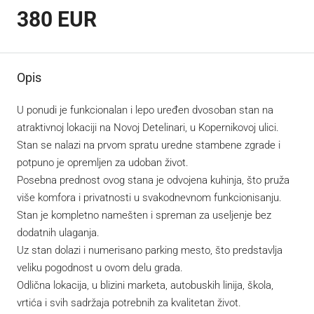
380 EUR
Opis
U ponudi je funkcionalan i lepo uređen dvosoban stan na
atraktivnoj lokaciji na Novoj Detelinari, u Kopernikovoj ulici.
Stan se nalazi na prvom spratu uredne stambene zgrade i
potpuno je opremljen za udoban život.
Posebna prednost ovog stana je odvojena kuhinja, što pruža
više komfora i privatnosti u svakodnevnom funkcionisanju.
Stan je kompletno namešten i spreman za useljenje bez
dodatnih ulaganja.
Uz stan dolazi i numerisano parking mesto, što predstavlja
veliku pogodnost u ovom delu grada.
Odlična lokacija, u blizini marketa, autobuskih linija, škola,
vrtića i svih sadržaja potrebnih za kvalitetan život.