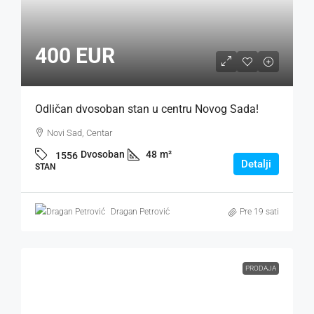
400 EUR
Odličan dvosoban stan u centru Novog Sada!
Novi Sad, Centar
Dvosoban
48
m²
1556
Detalji
STAN
Dragan Petrović
Pre 19 sati
PRODAJA