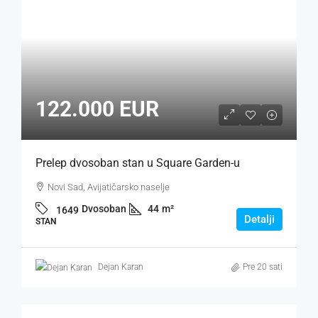
122.000 EUR
Prelep dvosoban stan u Square Garden-u
Novi Sad, Avijatičarsko naselje
Dvosoban
44
m²
1649
Detalji
STAN
Dejan Karan
Pre 20 sati