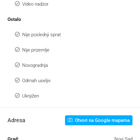
Video nadzor
Ostalo
Nije poslednji sprat
Nije prizemlje
Novogradnja
Odmah useljiv
Uknjižen
Adresa
Otvori na Google mapama
Grad:
Novi Sad