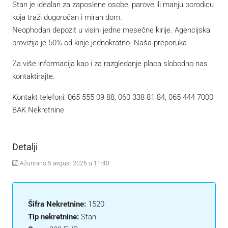
Stan je idealan za zaposlene osobe, parove ili manju porodicu
koja traži dugoročan i miran dom.
Neophodan depozit u visini jedne mesečne kirije. Agencijska
provizija je 50% od kirije jednokratno. Naša preporuka
Za više informacija kao i za razgledanje placa slobodno nas
kontaktirajte.
Kontakt telefoni: 065 555 09 88, 060 338 81 84, 065 444 7000
BAK Nekretnine
Detalji
Ažurirano 5 avgust 2026 u 11:40
Šifra Nekretnine:
1520
Tip nekretnine:
Stan