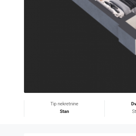
Tip nekretnine
D
Stan
St