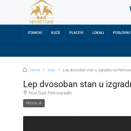
STANOVI
KUĆE
PLACEVI
LOKALI
POSLOVNI
Home
Stan
Lep dvosoban stan u izgradnji na Petrova
Lep dvosoban stan u izgradn
Novi Sad, Petrovaradin
PRODAJA