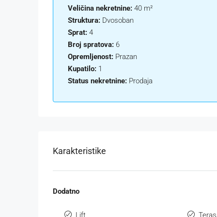
Veličina nekretnine:
40 m²
Struktura:
Dvosoban
Sprat:
4
Broj spratova:
6
Opremljenost:
Prazan
Kupatilo:
1
Status nekretnine:
Prodaja
Karakteristike
Dodatno
Lift
Teras