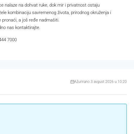
ice nalaze na dohvat ruke, dok mir i privatnost ostaju
i žele kombinaciju savremenog života, prirodnog okruženja i
e pronaći, a još ređe nadmašiti.
dno nas kontaktirajte.
 444 7000
Ažurirano 3 avgust 2026 u 10:20