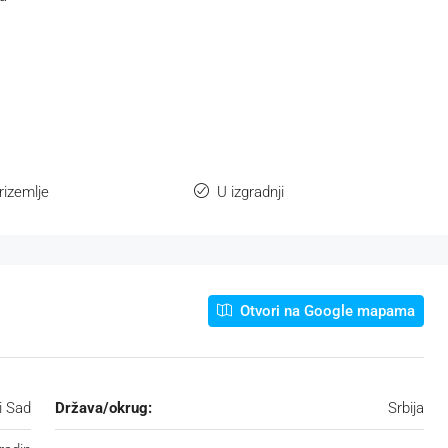
rizemlje
U izgradnji
Otvori na Google mapama
i Sad
Država/okrug:
Srbija