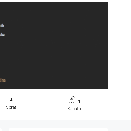
4
1
Sprat
Kupatilo