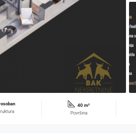
vosoban
40 m²
ruktura
Površina