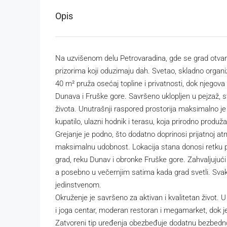
Opis
Na uzvišenom delu Petrovaradina, gde se grad otvara
prizorima koji oduzimaju dah. Svetao, skladno orga
40 m² pruža osećaj topline i privatnosti, dok njego
Dunava i Fruške gore. Savršeno uklopljen u pejzaž, s
života. Unutrašnji raspored prostorija maksimalno j
kupatilo, ulazni hodnik i terasu, koja prirodno produ
Grejanje je podno, što dodatno doprinosi prijatnoj a
maksimalnu udobnost. Lokacija stana donosi retku pr
grad, reku Dunav i obronke Fruške gore. Zahvaljujući 
a posebno u večernjim satima kada grad svetli. Svaki 
jedinstvenom.
Okruženje je savršeno za aktivan i kvalitetan život. 
i joga centar, moderan restoran i megamarket, dok je
Zatvoreni tip uređenja obezbeđuje dodatnu bezbednos