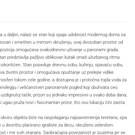
 u daljini, nalazi se stan koji spaja udobnost modernog doma sa
nizovan i smešten u mirnom okruženju, ovaj dvosoban prostor od
va pozicija omogućava svakodnevno uživanje u panorami grada,
tan predstavlja pažljivo oblikovan kutak iznad užurbanog ritma
e iskorišćen. Stan poseduje dnevnu sobu, kuhinju, spavaću sobu,
žava životni prostor i omogućava opuštanje uz prelepe vidike.
tmosferi tokom cele godine, a dostupna je i protočna topla voda za
ivilegiju i veličanstven panoramski pogled koji obuhvata ceo
uzdignutoj tački, prizori su jednako impresivni u svako doba dana,
ugao pruža novi i fascinantan prizor, što ovu lokaciju čini zaista
U okviru objekta biće na raspolaganju najsavremenija teretana, spa
 u dvorištu planirano igraliste za decu, okruženo zelenilom.
t i mir svih stanara. Saobraćajna povezanost je izuzetna jer se