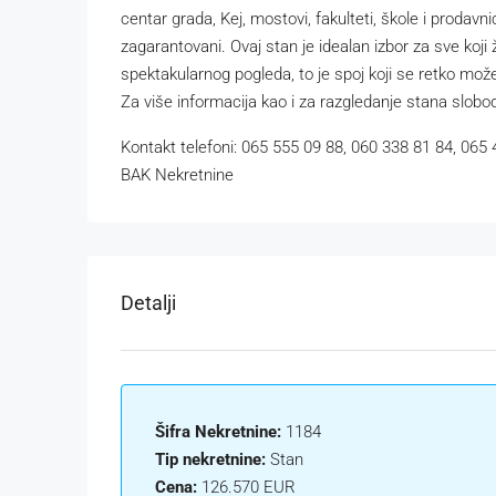
centar grada, Kej, mostovi, fakulteti, škole i prodavn
zagarantovani. Ovaj stan je idealan izbor za sve koj
spektakularnog pogleda, to je spoj koji se retko mož
Za više informacija kao i za razgledanje stana slobo
Kontakt telefoni: 065 555 09 88, 060 338 81 84, 065
BAK Nekretnine
Detalji
Šifra Nekretnine:
1184
Tip nekretnine:
Stan
Cena:
126.570 EUR