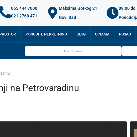
065 444 7000
Maksima Gorkog 21
09:00 do
021 2768 471
Novi Sad
Ponedelj
 PROSTOR
PONUDITE NEKRETNINU
BLOG
O NAMA
POSAO
radinu
ji na Petrovaradinu