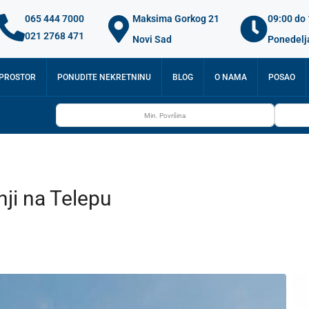
065 444 7000
Maksima Gorkog 21
09:00 do
021 2768 471
Novi Sad
Ponedelj
 PROSTOR
PONUDITE NEKRETNINU
BLOG
O NAMA
POSAO
ji na Telepu