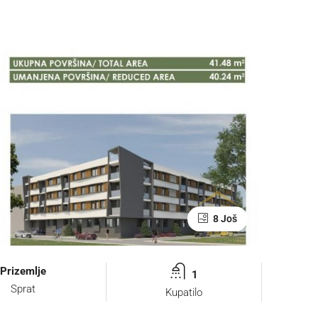
8 Još
Prizemlje
1
Sprat
Kupatilo