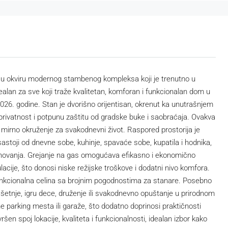
 u okviru modernog stambenog kompleksa koji je trenutno u
ealan za sve koji traže kvalitetan, komforan i funkcionalan dom u
026. godine. Stan je dvorišno orijentisan, okrenut ka unutrašnjem
rivatnost i potpunu zaštitu od gradske buke i saobraćaja. Ovakva
 mirno okruženje za svakodnevni život. Raspored prostorija je
sastoji od dnevne sobe, kuhinje, spavaće sobe, kupatila i hodnika,
ovanja. Grejanje na gas omogućava efikasno i ekonomično
acije, što donosi niske režijske troškove i dodatni nivo komfora.
unkcionalna celina sa brojnim pogodnostima za stanare. Posebno
 šetnje, igru dece, druženje ili svakodnevno opuštanje u prirodnom
 parking mesta ili garaže, što dodatno doprinosi praktičnosti
en spoj lokacije, kvaliteta i funkcionalnosti, idealan izbor kako