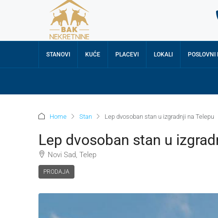
STANOVI
KUĆE
PLACEVI
LOKALI
POSLOVNI
Home
Stan
Lep dvosoban stan u izgradnji na Telepu
Lep dvosoban stan u izgradn
Novi Sad, Telep
PRODAJA