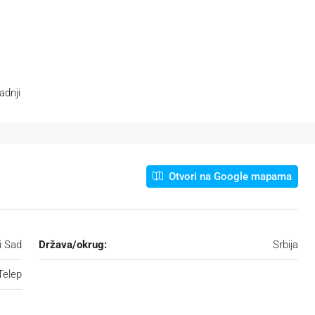
adnji
Otvori na Google mapama
i Sad
Država/okrug:
Srbija
Telep