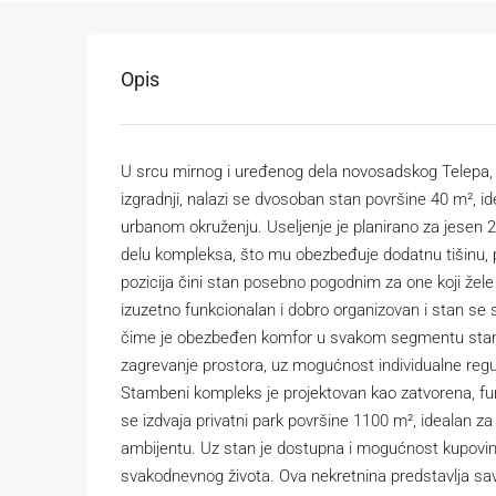
Opis
U srcu mirnog i uređenog dela novosadskog Telepa,
izgradnji, nalazi se dvosoban stan površine 40 m², id
urbanom okruženju. Useljenje je planirano za jesen 2
delu kompleksa, što mu obezbeđuje dodatnu tišinu, p
pozicija čini stan posebno pogodnim za one koji žele
izuzetno funkcionalan i dobro organizovan i stan se 
čime je obezbeđen komfor u svakom segmentu stan
zagrevanje prostora, uz mogućnost individualne regul
Stambeni kompleks je projektovan kao zatvorena, f
se izdvaja privatni park površine 1100 m², idealan za
ambijentu. Uz stan je dostupna i mogućnost kupovine
svakodnevnog života. Ova nekretnina predstavlja savrš