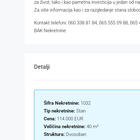
za život, tako i kao pametna investicija u jedan od n
Za više informacija kao i za razgledanje stana slobo
Kontakt telefoni: 060 338 81 84, 065 555 09 88, 065
BAK Nekretnine
Detalji
Šifra Nekretnine:
1032
Tip nekretnine:
Stan
Cena:
114.000 EUR
Veličina nekretnine:
40 m²
Struktura:
Dvosoban