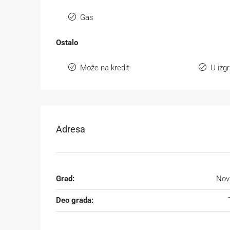
Gas
Ostalo
Može na kredit
U izgr
Adresa
Grad:
Nov
Deo grada: