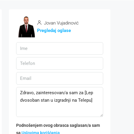
Jovan Vujadinović
Pregledaj oglase
Podnošenjem ovog obrasca saglasan/a sam
sa
Uslovima korišćenja