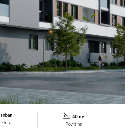
soban
40 m²
uktura
Površina