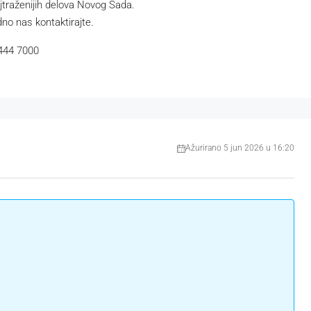
ajtraženijih delova Novog Sada.
dno nas kontaktirajte.
 444 7000
Ažurirano 5 jun 2026 u 16:20