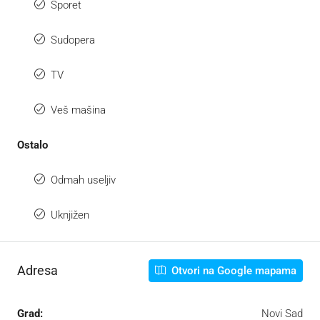
Šporet
Sudopera
TV
Veš mašina
Ostalo
Odmah useljiv
Uknjižen
Adresa
Otvori na Google mapama
Grad:
Novi Sad