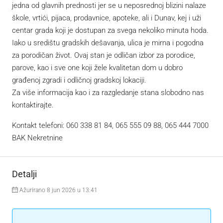
jedna od glavnih prednosti jer se u neposrednoj blizini nalaze
škole, vrtići, pijaca, prodavnice, apoteke, ali i Dunav, kej i uži
centar grada koji je dostupan za svega nekoliko minuta hoda.
Iako u središtu gradskih dešavanja, ulica je mirna i pogodna
za porodičan život. Ovaj stan je odličan izbor za porodice,
parove, kao i sve one koji žele kvalitetan dom u dobro
građenoj zgradi i odličnoj gradskoj lokaciji.
Za više informacija kao i za razgledanje stana slobodno nas
kontaktirajte.
Kontakt telefoni: 060 338 81 84, 065 555 09 88, 065 444 7000
BAK Nekretnine
Detalji
Ažurirano 8 jun 2026 u 13:41