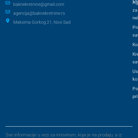
Lo
Ag
baknekretnine@gmail.com
za
agencija@baknekretnine.rs
ne
Maksima Gorkog 21, Novi Sad
Pr
sa
Ko
Kr
sa
Us
ko
Po
pr
Sve informacije u vezi sa imovinom, koja je na prodaju, a iz