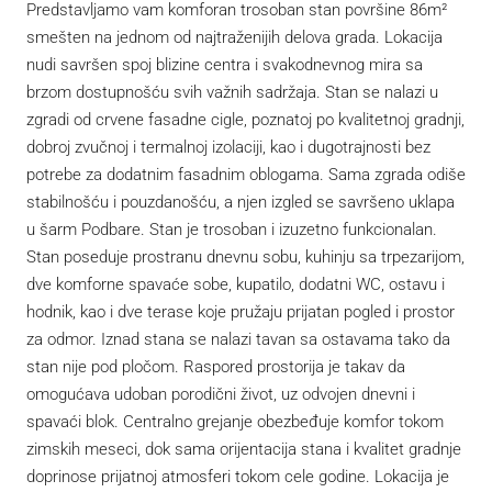
Predstavljamo vam komforan trosoban stan površine 86m²
smešten na jednom od najtraženijih delova grada. Lokacija
nudi savršen spoj blizine centra i svakodnevnog mira sa
brzom dostupnošću svih važnih sadržaja. Stan se nalazi u
zgradi od crvene fasadne cigle, poznatoj po kvalitetnoj gradnji,
dobroj zvučnoj i termalnoj izolaciji, kao i dugotrajnosti bez
potrebe za dodatnim fasadnim oblogama. Sama zgrada odiše
stabilnošću i pouzdanošću, a njen izgled se savršeno uklapa
u šarm Podbare. Stan je trosoban i izuzetno funkcionalan.
Stan poseduje prostranu dnevnu sobu, kuhinju sa trpezarijom,
dve komforne spavaće sobe, kupatilo, dodatni WC, ostavu i
hodnik, kao i dve terase koje pružaju prijatan pogled i prostor
za odmor. Iznad stana se nalazi tavan sa ostavama tako da
stan nije pod pločom. Raspored prostorija je takav da
omogućava udoban porodični život, uz odvojen dnevni i
spavaći blok. Centralno grejanje obezbeđuje komfor tokom
zimskih meseci, dok sama orijentacija stana i kvalitet gradnje
doprinose prijatnoj atmosferi tokom cele godine. Lokacija je