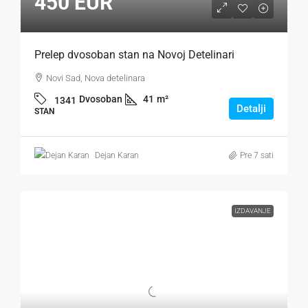
450 EUR
Prelep dvosoban stan na Novoj Detelinari
Novi Sad, Nova detelinara
Dvosoban
41
m²
1341
Detalji
STAN
Dejan Karan
Pre 7 sati
IZDAVANJE