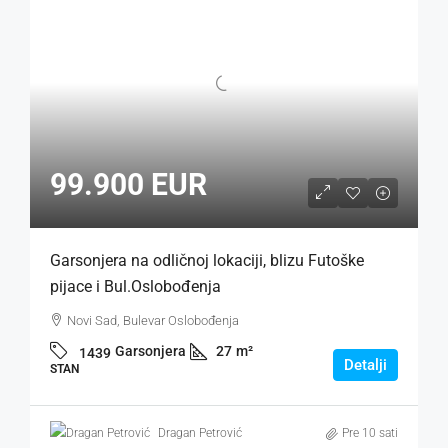
99.900 EUR
Garsonjera na odličnoj lokaciji, blizu Futoške
pijace i Bul.Oslobođenja
Novi Sad, Bulevar Oslobođenja
Garsonjera
27
m²
1439
Detalji
STAN
Dragan Petrović
Pre 10 sati