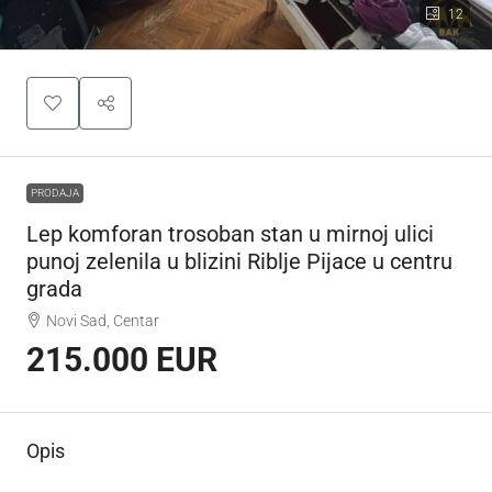
12
PRODAJA
Lep komforan trosoban stan u mirnoj ulici
punoj zelenila u blizini Riblje Pijace u centru
grada
Novi Sad, Centar
215.000 EUR
Opis