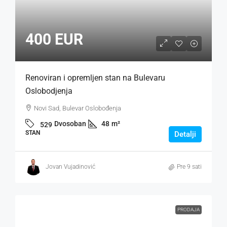
400 EUR
Renoviran i opremljen stan na Bulevaru
Oslobodjenja
Novi Sad, Bulevar Oslobođenja
Dvosoban
48
m²
529
STAN
Detalji
Jovan Vujadinović
Pre 9 sati
PRODAJA