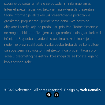
izvora ovog sajta, smatraju se pouzdanim informacijama.
Internet prezentacija kao takva je napravljena da prezentuje
tačne informacije, ali takav vid prezentovanja podložan je
greškama, propustima i promenama cena. Sve površine
objekata i zemlje koje se prodaju su približne. Tačne dimenzije
se mogu dobiti potraživanjem usluga profesionalnog arhitekte ili
inžinjera. Broj soba navedenih u opisima nekretnina koje se
nude nije pravni zaključak. Svaka osoba treba da se konsultuje
sa sopstvenim advokatom, arhitektom, da proceni tačan broj
soba u predmetnoj nekretnini, koje mogu da se koriste legalno
kao spavaće sobe.
© BAK Nekretnine - All rights reserved | Design by
Web Consilio.