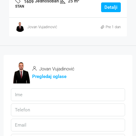
Jednosoban
25
m²
1609
STAN
Detalji
Jovan Vujadinović
Pre 1 dan
Jovan Vujadinović
Pregledaj oglase