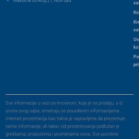
Maksima Gorkog 21, Novi Sad
sa
Ko
Kr
sa
Us
ko
Po
pr
Sve informacije u vezi sa imovinom, koja je na prodaju, a iz
izvora ovog sajta, smatraju se pouzdanim informacijama.
Internet prezentacija kao takva je napravljena da prezentuje
tačne informacije, ali takav vid prezentovanja podložan je
greškama, propustima i promenama cena. Sve površine