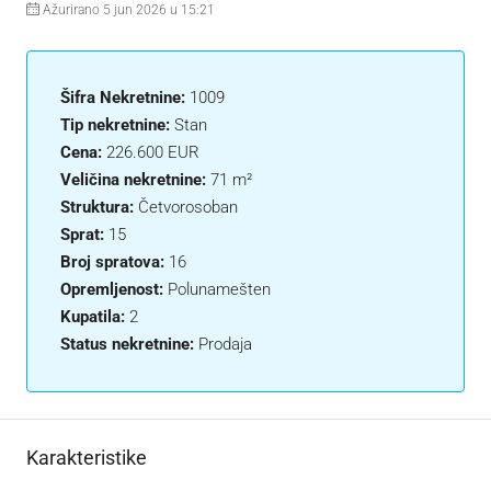
Ažurirano 5 jun 2026 u 15:21
Šifra Nekretnine:
1009
Tip nekretnine:
Stan
Cena:
226.600 EUR
Veličina nekretnine:
71 m²
Struktura:
Četvorosoban
Sprat:
15
Broj spratova:
16
Opremljenost:
Polunamešten
Kupatila:
2
Status nekretnine:
Prodaja
Karakteristike