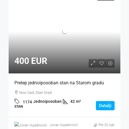
400 EUR
Prelep jednoiposoban stan na Starom gradu
Novi Sad, Stari Grad
Jednoiposoban
42
m²
1174
Detalji
STAN
Jovan Vujadinović
Pre 20 sati