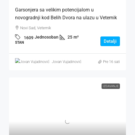
Garsonjera sa velikim potencijalom u
novogradnji kod Belih Dvora na ulazu u Veternik
Novi Sad, Veternik
Jednosoban
25
m²
1609
Detalji
STAN
Jovan Vujadinović
Pre 16 sati
IZDAVANJE