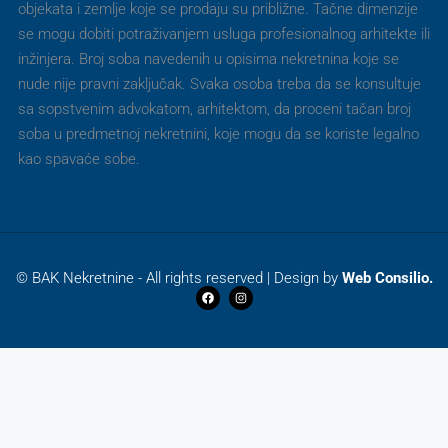
objekata i zemlje koje se prodaju su približne. Tačne dimenzije
se mogu dobiti potraživanjem usluga profesionalnog arhitekte ili
inžinjera. Broj soba navedenih u opisima nekretnina koje se
nude nije pravni zaključak. Svaka osoba treba da se konsultuje
sa sopstvenim advokatom, arhitektom, da proceni tačan broj
soba u predmetnoj nekretnini, koje mogu da se koriste legalno
kao spavaće sobe.
© BAK Nekretnine - All rights reserved | Design by
Web Consilio.