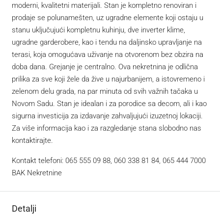
moderni, kvalitetni materijali. Stan je kompletno renoviran i
prodaje se polunamešten, uz ugradne elemente koji ostaju u
stanu uključujući kompletnu kuhinju, dve inverter klime,
ugradne garderobere, kao i tendu na daljinsko upravljanje na
terasi, koja omogućava uživanje na otvorenom bez obzira na
doba dana. Grejanje je centralno. Ova nekretnina je odlična
prilika za sve koji žele da žive u najurbanijem, a istovremeno i
zelenom delu grada, na par minuta od svih važnih tačaka u
Novom Sadu. Stan je idealan i za porodice sa decom, ali i kao
sigurna investicija za izdavanje zahvaljujući izuzetnoj lokaciji.
Za više informacija kao i za razgledanje stana slobodno nas
kontaktirajte.
Kontakt telefoni: 065 555 09 88, 060 338 81 84, 065 444 7000
BAK Nekretnine
Detalji