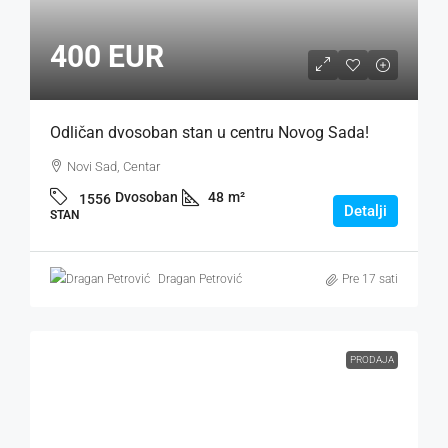
400 EUR
Odličan dvosoban stan u centru Novog Sada!
Novi Sad, Centar
Dvosoban
48
m²
1556
Detalji
STAN
Dragan Petrović
Pre 17 sati
PRODAJA