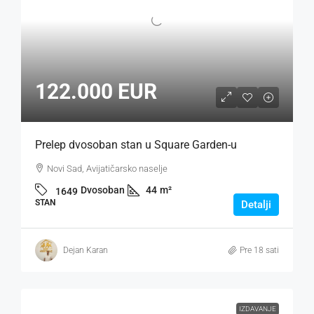
122.000 EUR
Prelep dvosoban stan u Square Garden-u
Novi Sad, Avijatičarsko naselje
Dvosoban
44
m²
1649
STAN
Detalji
Dejan Karan
Pre 18 sati
IZDAVANJE