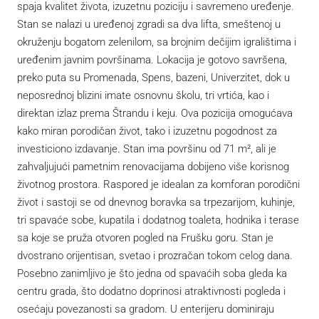
spaja kvalitet života, izuzetnu poziciju i savremeno uređenje.
Stan se nalazi u uređenoj zgradi sa dva lifta, smeštenoj u
okruženju bogatom zelenilom, sa brojnim dečijim igralištima i
uređenim javnim površinama. Lokacija je gotovo savršena,
preko puta su Promenada, Spens, bazeni, Univerzitet, dok u
neposrednoj blizini imate osnovnu školu, tri vrtića, kao i
direktan izlaz prema Štrandu i keju. Ova pozicija omogućava
kako miran porodičan život, tako i izuzetnu pogodnost za
investiciono izdavanje. Stan ima površinu od 71 m², ali je
zahvaljujući pametnim renovacijama dobijeno više korisnog
životnog prostora. Raspored je idealan za komforan porodični
život i sastoji se od dnevnog boravka sa trpezarijom, kuhinje,
tri spavaće sobe, kupatila i dodatnog toaleta, hodnika i terase
sa koje se pruža otvoren pogled na Frušku goru. Stan je
dvostrano orijentisan, svetao i prozračan tokom celog dana.
Posebno zanimljivo je što jedna od spavaćih soba gleda ka
centru grada, što dodatno doprinosi atraktivnosti pogleda i
osećaju povezanosti sa gradom. U enterijeru dominiraju