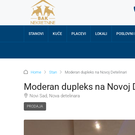
STANOVI
KUĆE
PLACEVI
LOKALI
POSLOVNI
Home
Stan
Moderan dupleks na Novoj Detelinari
Moderan dupleks na Novoj D
Novi Sad, Nova detelinara
PRODAJA