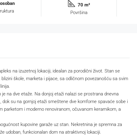
rosoban
70 m²
ruktura
Površina
ks na izuzetnoj lokaciji, idealan za porodični život. Stan se
 blizini škole, marketa i pijace, sa odličnom povezanošću sa svim
inija.
 je na dve etaže. Na donjoj etaži nalazi se prostrana dnevna
asa, dok su na gornjoj etaži smeštene dve komforne spavaće sobe i
etnim parketom i moderno renoviranom, očuvanom keramikom, a
i mogućnost kupovine garaže uz stan. Nekretnina je spremna za
raže udoban, funkcionalan dom na atraktivnoj lokaciji.