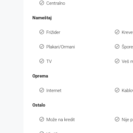
Centralno
Nameštaj
Frižider
Kreve
Plakari/Ormani
Špore
TV
Veš 
Oprema
Internet
Kablo
Ostalo
Može na kredit
Nije p