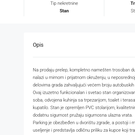
Tip nekretnine
T
Stan
St
Opis
Na prodaju prelep, kompletno namešten trosoban duple
nalazi u mirnom i prijatnom okruženju, u neposrednoj
delovima grada zahvaljujući većem broju autobuskih l
Ovaj izuzetno funkcionalan i svetao stan organizovan
soba, odvojena kuhinja sa trpezarijom, toalet i ter
kupatilo. Stan je opremljen PVC stolarijom, kvalit
dodatnu sigurnost pružaju sigurnosna ulazna vrata.
Parking je obezbeđen u dvorištu zgrade, a postoji 
useljenje i predstavlja odličnu priliku za kupce koji t