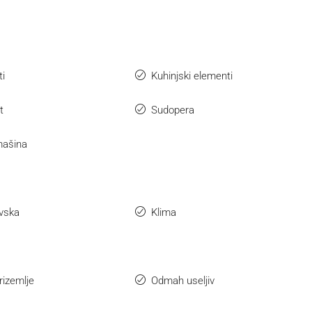
ti
Kuhinjski elementi
t
Sudopera
mašina
vska
Klima
rizemlje
Odmah useljiv