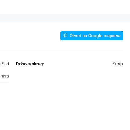
Otvori na Google mapama
i Sad
Država/okrug:
Srbija
inara