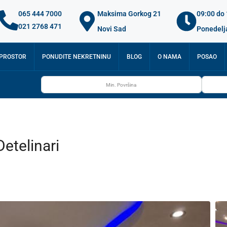
065 444 7000
Maksima Gorkog 21
09:00 do
021 2768 471
Novi Sad
Ponedelj
 PROSTOR
PONUDITE NEKRETNINU
BLOG
O NAMA
POSAO
etelinari