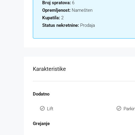
Broj spratova:
6
Opremljenost:
Namešten
Kupatila:
2
Status nekretnine:
Prodaja
Karakteristike
Dodatno
Lift
Parki
Grejanje