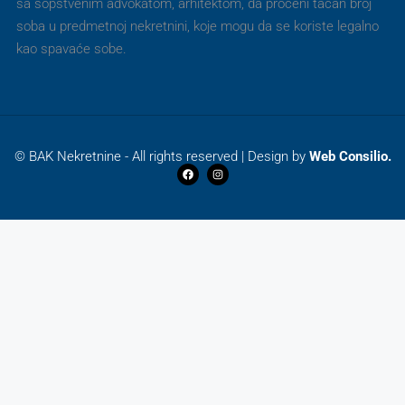
sa sopstvenim advokatom, arhitektom, da proceni tačan broj
soba u predmetnoj nekretnini, koje mogu da se koriste legalno
kao spavaće sobe.
© BAK Nekretnine - All rights reserved | Design by
Web Consilio.