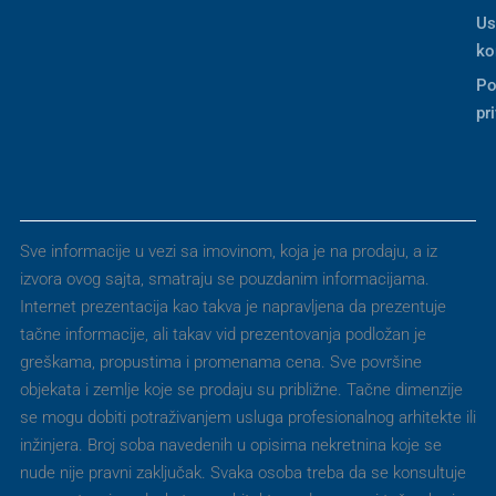
Us
ko
Po
pr
Sve informacije u vezi sa imovinom, koja je na prodaju, a iz
izvora ovog sajta, smatraju se pouzdanim informacijama.
Internet prezentacija kao takva je napravljena da prezentuje
tačne informacije, ali takav vid prezentovanja podložan je
greškama, propustima i promenama cena. Sve površine
objekata i zemlje koje se prodaju su približne. Tačne dimenzije
se mogu dobiti potraživanjem usluga profesionalnog arhitekte ili
inžinjera. Broj soba navedenih u opisima nekretnina koje se
nude nije pravni zaključak. Svaka osoba treba da se konsultuje