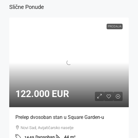
Slične Ponude
PRODAJA
122.000 EUR
Prelep dvosoban stan u Square Garden-u
Novi Sad, Avijatičarsko naselje
Dvosoban
44
m²
1649