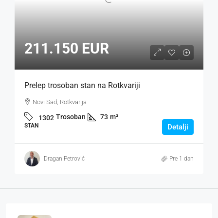
211.150 EUR
Prelep trosoban stan na Rotkvariji
Novi Sad, Rotkvarija
Trosoban
73
m²
1302
STAN
Detalji
Dragan Petrović
Pre 1 dan