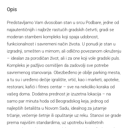
Opis
Predstavljamo Vam dvosoban stan u srcu Podbare, jedne od
najautentičnijih i najbrže rastućih gradskih četvrti, gradi se
moderan stambeni kompleks koji spaja udobnost,
funkcionalnost i savremeni način života. U ponudi je stan u
izgradnji, smešten u mirnom, ali odlično povezanom okruženju
– idealan za porodičan život, ali i za one koji vole gradski puls.
Kompleks je pažljivo osmišljen da zadovolji sve potrebe
savremenog stanovanja. Obezbeđeno je obilje parking mesta,
a tu su i uređeno dečije igralište, vrtić, kao i marketi, apotekе,
restorani, kafići i fitnes centar – sve na nekoliko koraka od
vašeg doma. Dodatna prednost je izuzetna lokacija – na
samo par minuta hoda od Beogradskog keja, jednog od
najlepših šetališta u Novom Sadu, idealnog za jutarnje
trčanje, večernje šetnje ili opuštanje uz reku. Stanovi se grade
prema najvišim standardima, uz upotrebu kvalitetnih