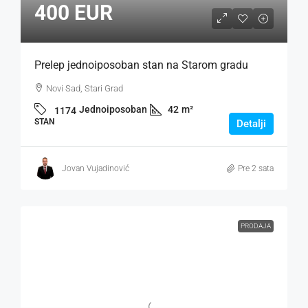
400 EUR
Prelep jednoiposoban stan na Starom gradu
Novi Sad, Stari Grad
Jednoiposoban
42
m²
1174
STAN
Detalji
Jovan Vujadinović
Pre 2 sata
PRODAJA