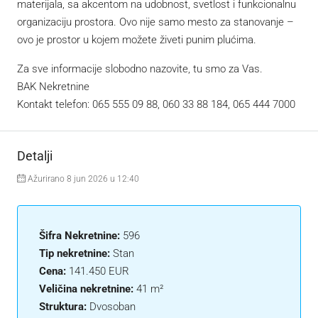
materijala, sa akcentom na udobnost, svetlost i funkcionalnu
organizaciju prostora. Ovo nije samo mesto za stanovanje –
ovo je prostor u kojem možete živeti punim plućima.
Za sve informacije slobodno nazovite, tu smo za Vas.
BAK Nekretnine
Kontakt telefon: 065 555 09 88, 060 33 88 184, 065 444 7000
Detalji
Ažurirano 8 jun 2026 u 12:40
Šifra Nekretnine:
596
Tip nekretnine:
Stan
Cena:
141.450 EUR
Veličina nekretnine:
41 m²
Struktura:
Dvosoban