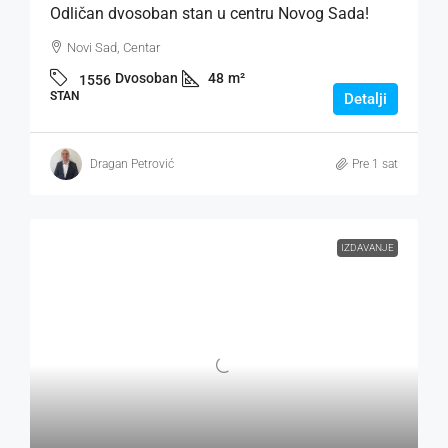
Odličan dvosoban stan u centru Novog Sada!
Novi Sad, Centar
Dvosoban
48
m²
1556
STAN
Detalji
Dragan Petrović
Pre 1 sat
IZDAVANJE