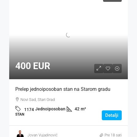
400 EUR
Prelep jednoiposoban stan na Starom gradu
Novi Sad, Stari Grad
Jednoiposoban
42
m²
1174
STAN
Detalji
Jovan Vujadinović
Pre 18 sati