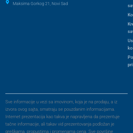
Maksima Gorkog 21, Novi Sad
sa
Ko
Kr
sa
Us
ko
Po
pr
Sve informacije u vezi sa imovinom, koja je na prodaju, a iz
izvora ovog sajta, smatraju se pouzdanim informacijama.
Internet prezentacija kao takva je napravljena da prezentuje
tačne informacije, ali takav vid prezentovanja podložan je
greškama, propustima i promenama cena. Sve površine