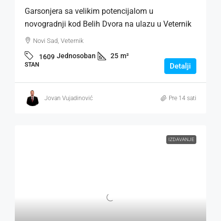
Garsonjera sa velikim potencijalom u
novogradnji kod Belih Dvora na ulazu u Veternik
Novi Sad, Veternik
Jednosoban
25
m²
1609
STAN
Detalji
Jovan Vujadinović
Pre 14 sati
IZDAVANJE