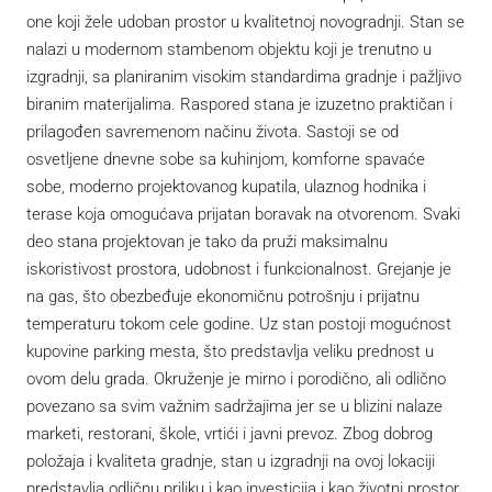
one koji žele udoban prostor u kvalitetnoj novogradnji. Stan se
nalazi u modernom stambenom objektu koji je trenutno u
izgradnji, sa planiranim visokim standardima gradnje i pažljivo
biranim materijalima. Raspored stana je izuzetno praktičan i
prilagođen savremenom načinu života. Sastoji se od
osvetljene dnevne sobe sa kuhinjom, komforne spavaće
sobe, moderno projektovanog kupatila, ulaznog hodnika i
terase koja omogućava prijatan boravak na otvorenom. Svaki
deo stana projektovan je tako da pruži maksimalnu
iskoristivost prostora, udobnost i funkcionalnost. Grejanje je
na gas, što obezbeđuje ekonomičnu potrošnju i prijatnu
temperaturu tokom cele godine. Uz stan postoji mogućnost
kupovine parking mesta, što predstavlja veliku prednost u
ovom delu grada. Okruženje je mirno i porodično, ali odlično
povezano sa svim važnim sadržajima jer se u blizini nalaze
marketi, restorani, škole, vrtići i javni prevoz. Zbog dobrog
položaja i kvaliteta gradnje, stan u izgradnji na ovoj lokaciji
predstavlja odličnu priliku i kao investicija i kao životni prostor.