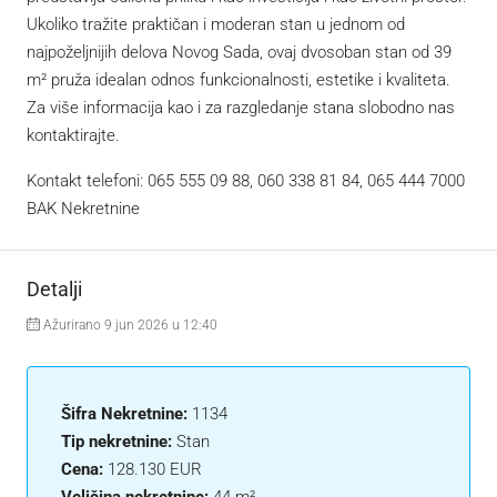
Ukoliko tražite praktičan i moderan stan u jednom od
najpoželjnijih delova Novog Sada, ovaj dvosoban stan od 39
m² pruža idealan odnos funkcionalnosti, estetike i kvaliteta.
Za više informacija kao i za razgledanje stana slobodno nas
kontaktirajte.
Kontakt telefoni: 065 555 09 88, 060 338 81 84, 065 444 7000
BAK Nekretnine
Detalji
Ažurirano 9 jun 2026 u 12:40
Šifra Nekretnine:
1134
Tip nekretnine:
Stan
Cena:
128.130 EUR