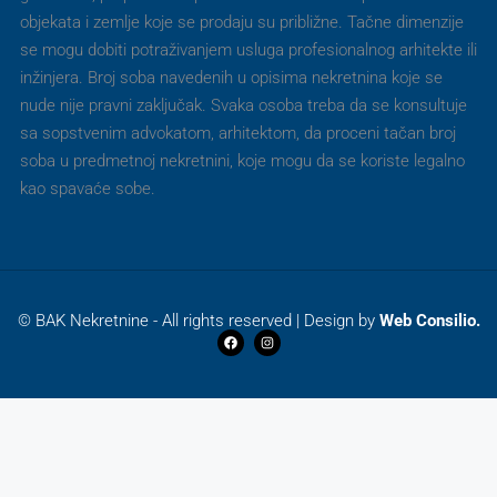
objekata i zemlje koje se prodaju su približne. Tačne dimenzije
se mogu dobiti potraživanjem usluga profesionalnog arhitekte ili
inžinjera. Broj soba navedenih u opisima nekretnina koje se
nude nije pravni zaključak. Svaka osoba treba da se konsultuje
sa sopstvenim advokatom, arhitektom, da proceni tačan broj
soba u predmetnoj nekretnini, koje mogu da se koriste legalno
kao spavaće sobe.
© BAK Nekretnine - All rights reserved | Design by
Web Consilio.