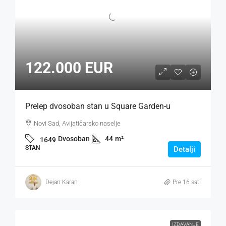
122.000 EUR
Prelep dvosoban stan u Square Garden-u
Novi Sad, Avijatičarsko naselje
Dvosoban
44
m²
1649
STAN
Detalji
Dejan Karan
Pre 16 sati
IZDAVANJE