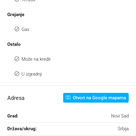
Grejanje
Gas
Ostalo
Može na kredit
U izgradnji
Adresa
Otvori na Google mapama
Grad:
Novi Sad
Država/okrug:
Srbija