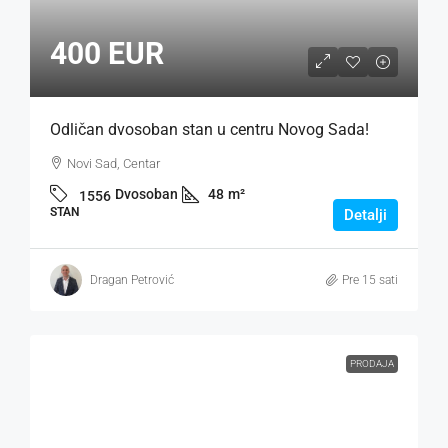
400 EUR
Odličan dvosoban stan u centru Novog Sada!
Novi Sad, Centar
Dvosoban
48
m²
1556
STAN
Detalji
Dragan Petrović
Pre 15 sati
PRODAJA