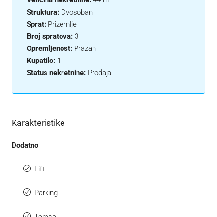
Veličina nekretnine:
44 m²
Struktura:
Dvosoban
Sprat:
Prizemlje
Broj spratova:
3
Opremljenost:
Prazan
Kupatilo:
1
Status nekretnine:
Prodaja
Karakteristike
Dodatno
Lift
Parking
Terasa