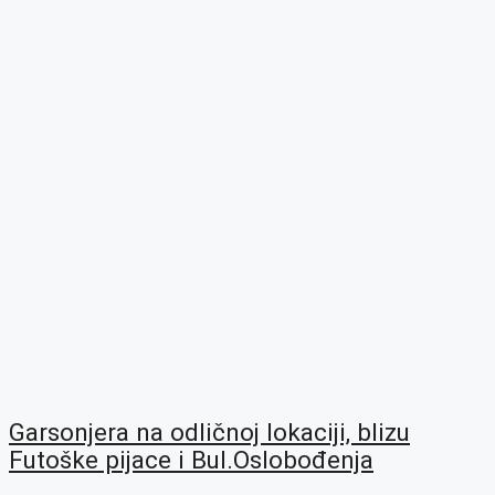
Garsonjera na odličnoj lokaciji, blizu
Futoške pijace i Bul.Oslobođenja