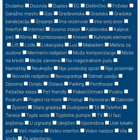
Dodatno
Dozvola
Duplex
EG
Električno
Frižider
Garažno mesto
Gas
Građevinska
Gradska
Gradska
kanalizacija
Grejanje
Ima rezervoar
Ima svoj izvor
Interfon
Internet
Izvorno stanje
Kablovska
Kaljeva
peć
Klima
Kombinovano
Kreveti
Kuhinjski elementi
Lift
Lođa
Lokacijska
Lux
Makadam
Mašina za
sudove
Mermerni radijatori
Može kompenzacija
Može
na kredit
Može zamena
Na magistralnom putu
Nameštaj
Neuknjiživ
Nije poslednji sprat
Nije prizemlje
Norveški radijatori
Novogradnja
Odmah useljiv
Oprema
Ostalo
Ostava
Parking
Penthouse
Pešačka staza
Pet friendly
Plakari/Ormani
Podno
Podrum
Pogled na more
Pristup
Renoviran
Salonski
Šporet
Stara gradnja
Sudopera
TA
Telefon
Terasa
Topla voda
Toplotne pumpe
TV
U fazi
knjiženja
U izgradnji
Uknjižen
Upotrebna
Uski lokalni
put
Veš mašina
Video interfon
Video nadzor
Vila
Voda
Za adaptaciju