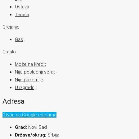
Ostava
Terasa
Grejanje
Gas
Ostalo
Može na kredit
Nije poslednji sprat
Nije prizemlje
U izgradnji
Adresa
Otvori na Google mapama
Grad:
Novi Sad
Država/okrug:
Srbija