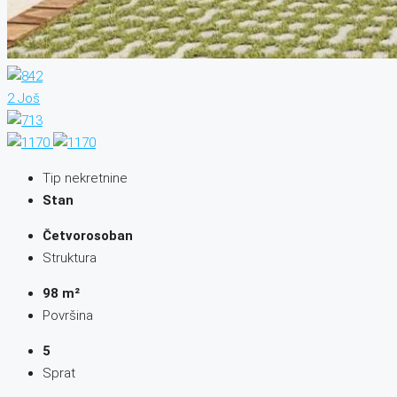
2 Još
Tip nekretnine
Stan
Četvorosoban
Struktura
98 m²
Površina
5
Sprat