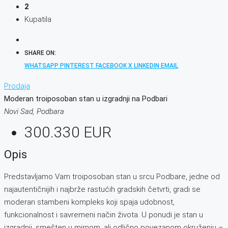
2
Kupatila
SHARE ON:
WHATSAPP
PINTEREST
FACEBOOK
X
LINKEDIN
EMAIL
Prodaja
Moderan troiposoban stan u izgradnji na Podbari
Novi Sad, Podbara
300.330 EUR
Opis
Predstavljamo Vam troiposoban stan u srcu Podbare, jedne od
najautentičnijih i najbrže rastućih gradskih četvrti, gradi se
moderan stambeni kompleks koji spaja udobnost,
funkcionalnost i savremeni način života. U ponudi je stan u
izgradnji, smešten u mirnom, ali odlično povezanom okruženju –