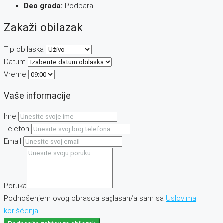
Deo grada:
Podbara
Zakaži obilazak
Tip obilaska
Datum
Vreme
Vaše informacije
Ime
Telefon
Email
Poruka
Podnošenjem ovog obrasca saglasan/a sam sa
Uslovima
korišćenja