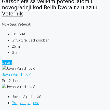
Garsonjera sa velikim potencijalom u
novogradnji kod Belih Dvora na ulazu u
Veternik
Novi Sad, Veternik
ID:
1609
Struktura:
Jednosoban
25
m²
Stan
Detalji
Jovan Vujadinović
Pre 2 dana
Jovan Vujadinović
Pregledaj oglase