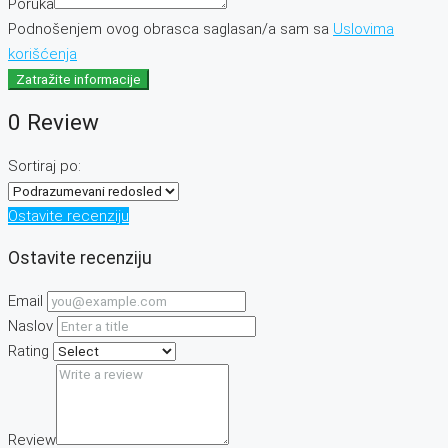
Poruka
Podnošenjem ovog obrasca saglasan/a sam sa
Uslovima
korišćenja
Zatražite informacije
0 Review
Sortiraj po:
Ostavite recenziju
Ostavite recenziju
Email
Naslov
Rating
Review