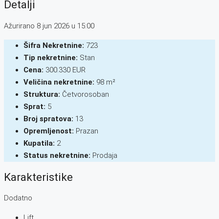
Detalji
Ažurirano 8 jun 2026 u 15:00
Šifra Nekretnine:
723
Tip nekretnine:
Stan
Cena:
300.330 EUR
Veličina nekretnine:
98 m²
Struktura:
Četvorosoban
Sprat:
5
Broj spratova:
13
Opremljenost:
Prazan
Kupatila:
2
Status nekretnine:
Prodaja
Karakteristike
Dodatno
Lift