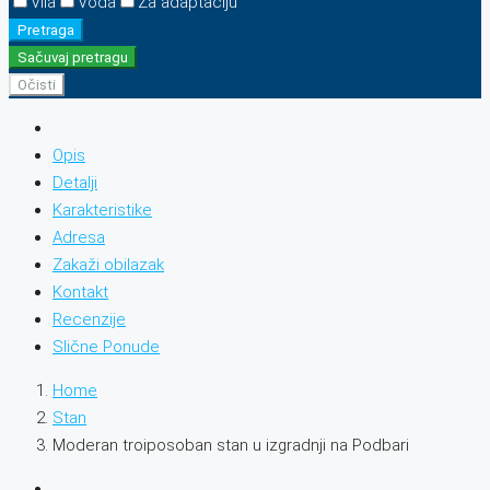
Vila
Voda
Za adaptaciju
Pretraga
Sačuvaj pretragu
Očisti
Opis
Detalji
Karakteristike
Adresa
Zakaži obilazak
Kontakt
Recenzije
Slične Ponude
Home
Stan
Moderan troiposoban stan u izgradnji na Podbari