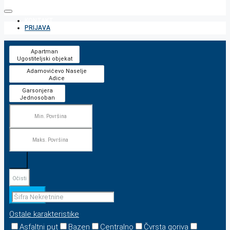
KONTAKT
PRIJAVA
Očisti
Pretraga
Ostale karakteristike
Asfaltni put
Bazen
Centralno
Čvrsta goriva