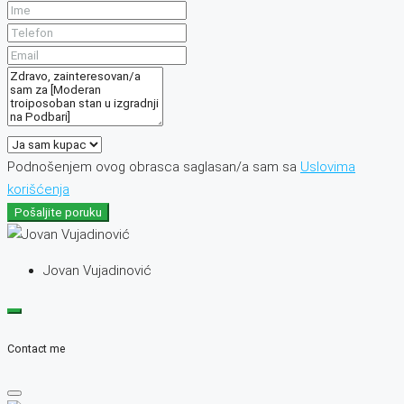
Podnošenjem ovog obrasca saglasan/a sam sa
Uslovima
korišćenja
Pošaljite poruku
Jovan Vujadinović
Contact me