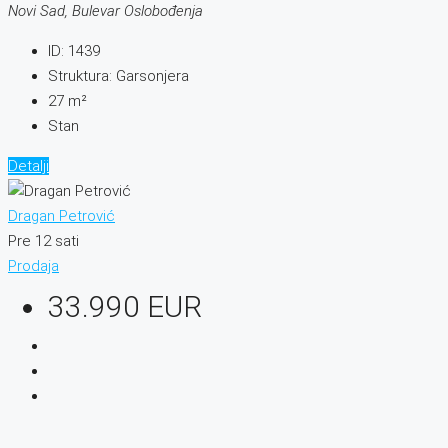
Novi Sad, Bulevar Oslobođenja
ID:
1439
Struktura:
Garsonjera
27
m²
Stan
Detalji
Dragan Petrović
Pre 12 sati
Prodaja
33.990 EUR