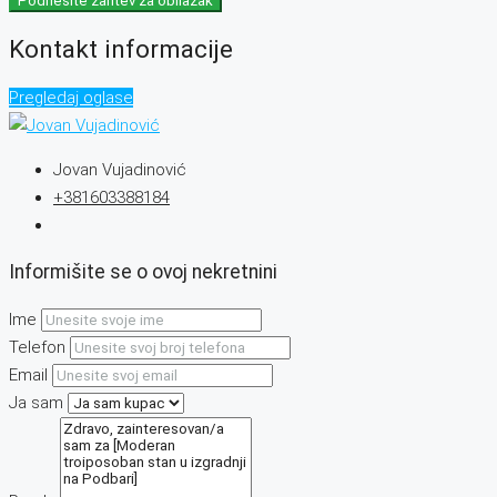
Podnesite zahtev za obilazak
Kontakt informacije
Pregledaj oglase
Jovan Vujadinović
+381603388184
Informišite se o ovoj nekretnini
Ime
Telefon
Email
Ja sam