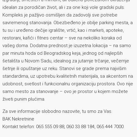
idealan za porodičan život, ali i za one koji vole gradski puls.
Kompleks je pažljivo osmišljen da zadovolji sve potrebe
savremenog stanovanja. Obezbeđeno je obilje parking mesta, a
tu su i uređeno dečije igralište, vrtić, kao i marketi, apotekе,
restorani, kafići i fitnes centar – sve na nekoliko koraka od
vašeg doma. Dodatna prednost je izuzetna lokacija – na samo
par minuta hoda od Beogradskog keja, jednog od najlepših
šetališta u Novom Sadu, idealnog za jutarnje trčanje, večernje
šetnje ili opuštanje uz reku. Stanovi se grade prema najvišim
standardima, uz upotrebu kvalitetnih materijala, sa akcentom na
udobnost, svetlost i funkcionalnu organizaciju prostora. Ovo nije
samo mesto za stanovanje – ovo je prostor u kojem možete
živeti punim plućima.
Za sve informacije slobodno nazovite, tu smo za Vas.
BAK Nekretnine
Kontakt telefon: 065 555 09 88, 060 33 88 184, 065 444 7000