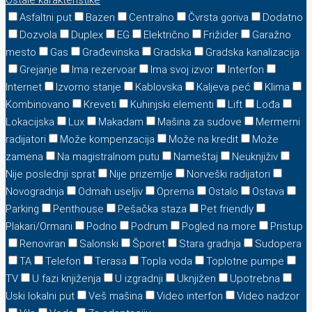
Ostale karakteristike
Asfaltni put
Bazen
Centralno
Čvrsta goriva
Dodatno
Dozvola
Duplex
EG
Električno
Frižider
Garažno
mesto
Gas
Građevinska
Gradska
Gradska kanalizacija
Grejanje
Ima rezervoar
Ima svoj izvor
Interfon
Internet
Izvorno stanje
Kablovska
Kaljeva peć
Klima
Kombinovano
Kreveti
Kuhinjski elementi
Lift
Lođa
Lokacijska
Lux
Makadam
Mašina za sudove
Mermerni
radijatori
Može kompenzacija
Može na kredit
Može
zamena
Na magistralnom putu
Nameštaj
Neuknjiživ
Nije poslednji sprat
Nije prizemlje
Norveški radijatori
Novogradnja
Odmah useljiv
Oprema
Ostalo
Ostava
Parking
Penthouse
Pešačka staza
Pet friendly
Plakari/Ormani
Podno
Podrum
Pogled na more
Pristup
Renoviran
Salonski
Šporet
Stara gradnja
Sudopera
TA
Telefon
Terasa
Topla voda
Toplotne pumpe
TV
U fazi knjiženja
U izgradnji
Uknjižen
Upotrebna
Uski lokalni put
Veš mašina
Video interfon
Video nadzor