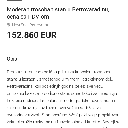
Moderan trosoban stan u Petrovaradinu,
cena sa PDV-om
Novi Sad, Petrovaradin
152.860 EUR
Opis
Predstavljamo vam odličnu priliku za kupovinu trosobnog
stana u izgradnji, smeštenog u mirnom i atraktivnom delu
Petrovaradina, koji poslednjih godina beleži sve veću
potražnju kako za porodično stanovanje, tako i za investiciju.
Lokacija nudi idealan balans između gradske povezanosti i
mirnog okruženja, uz blizinu svih važnih sadržaja za
svakodnevni život. Stan površine 62m² pažljivo je projektovan
kako bi pružio maksimalnu funkcionalnost i komfor. Sastoji se