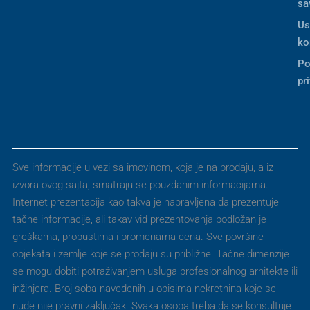
sa
Us
ko
Po
pr
Sve informacije u vezi sa imovinom, koja je na prodaju, a iz
izvora ovog sajta, smatraju se pouzdanim informacijama.
Internet prezentacija kao takva je napravljena da prezentuje
tačne informacije, ali takav vid prezentovanja podložan je
greškama, propustima i promenama cena. Sve površine
objekata i zemlje koje se prodaju su približne. Tačne dimenzije
se mogu dobiti potraživanjem usluga profesionalnog arhitekte ili
inžinjera. Broj soba navedenih u opisima nekretnina koje se
nude nije pravni zaključak. Svaka osoba treba da se konsultuje