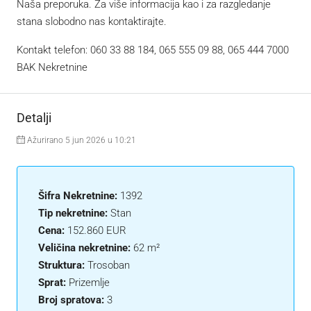
Naša preporuka. Za više informacija kao i za razgledanje
stana slobodno nas kontaktirajte.
Kontakt telefon: 060 33 88 184, 065 555 09 88, 065 444 7000
BAK Nekretnine
Detalji
Ažurirano 5 jun 2026 u 10:21
Šifra Nekretnine:
1392
Tip nekretnine:
Stan
Cena:
152.860 EUR
Veličina nekretnine:
62 m²
Struktura:
Trosoban
Sprat:
Prizemlje
Broj spratova:
3