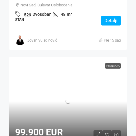
Novi Sad, Bulevar Oslobođenja
Dvosoban
48
m²
529
STAN
Detalji
Jovan Vujadinović
Pre 15 sati
PRODAJA
99.900 EUR