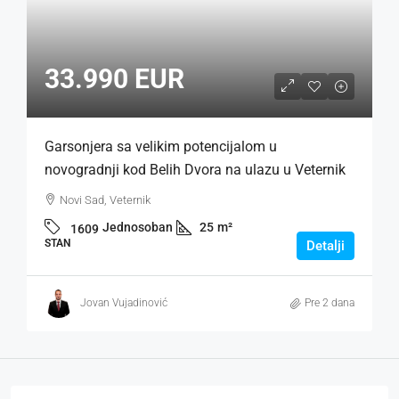
33.990 EUR
Garsonjera sa velikim potencijalom u
novogradnji kod Belih Dvora na ulazu u Veternik
Novi Sad, Veternik
Jednosoban
25
m²
1609
STAN
Detalji
Jovan Vujadinović
Pre 2 dana