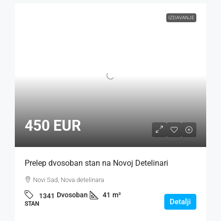
IZDAVANJE
450 EUR
Prelep dvosoban stan na Novoj Detelinari
Novi Sad, Nova detelinara
Dvosoban
41
m²
1341
Detalji
STAN