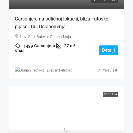
Garsonjera na odličnoj lokaciji, blizu Futoške
pijace i Bul.Oslobođenja
Novi Sad, Bulevar Oslobođenja
Garsonjera
27
m²
1439
Detalji
STAN
Dragan Petrović
Pre 16 sati
PRODAJA