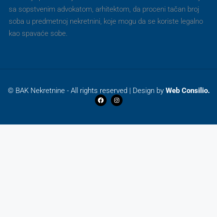
sa sopstvenim advokatom, arhitektom, da proceni tačan broj
soba u predmetnoj nekretnini, koje mogu da se koriste legalno
kao spavaće sobe.
© BAK Nekretnine - All rights reserved | Design by
Web Consilio.