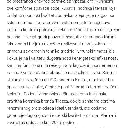
od prostranog dnevnog boravka sa trpezarijom i kuhinjom,
dve komforne spavaće sobe, kupatila, hodnika i terase koja
dodatno doprinosi kvalitetu boravka. Grejanje je na gas, sa
kalorimetrima i radijatorskim sistemom, što omogućava
potpunu kontrolu potrošnje i ekonomičnost tokom cele grejne
sezone. Objekat gradi pouzdan investitor sa dugogodišnjim
iskustvom i brojnim uspešno realizovanim projektima, uz
primenu savremenih tehnika gradnje i vrhunskih materijala.
Fokus je na kvalitetu, dugotrajnosti i energetskoj efikasnosti,
kao i na funkcionalnim rešenjima prilagođenim savremenom
načinu života. Završna obrada je na visokom nivou. Spoljna
stolarija je izrađena od PVC sistema Rehau, u antracit boji
spolja i beloj iznutra, čime se postiže odlična termo i zvučna
izolacija. Podne i zidne obloge čini kvalitetna italijanska
granitna keramika brenda Tilezza, dok je sanitarna oprema
renomiranog proizvođača Ideal Standard, što dodatno
garantuje dugotrajnost i estetski kvalitet prostora. Planirani
završetak radova je kraj 2026. godine.