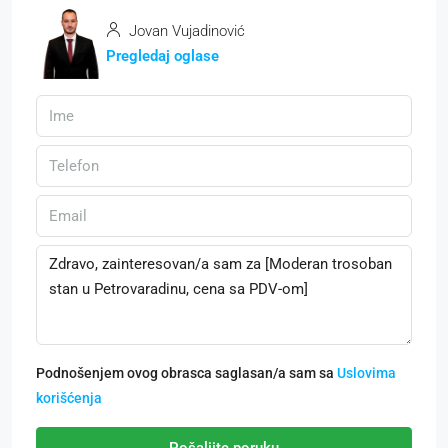
Jovan Vujadinović
Pregledaj oglase
Podnošenjem ovog obrasca saglasan/a sam sa
Uslovima
korišćenja
Pošaljite poruku