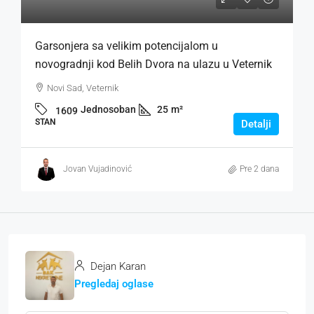
Garsonjera sa velikim potencijalom u
novogradnji kod Belih Dvora na ulazu u Veternik
Novi Sad, Veternik
Jednosoban
25
m²
1609
STAN
Detalji
Jovan Vujadinović
Pre 2 dana
Dejan Karan
Pregledaj oglase