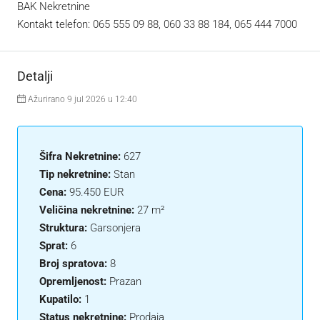
BAK Nekretnine
Kontakt telefon: 065 555 09 88, 060 33 88 184, 065 444 7000
Detalji
Ažurirano 9 jul 2026 u 12:40
Šifra Nekretnine:
627
Tip nekretnine:
Stan
Cena:
95.450 EUR
Veličina nekretnine:
27 m²
Struktura:
Garsonjera
Sprat:
6
Broj spratova:
8
Opremljenost:
Prazan
Kupatilo:
1
Status nekretnine:
Prodaja