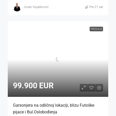
Jovan Vujadinović
Pre 21 sat
PRODAJA
99.900 EUR
Garsonjera na odličnoj lokaciji, blizu Futoške
pijace i Bul.Oslobođenja