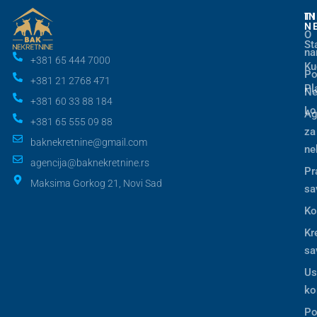
I
T
N
O
St
n
+381 65 444 7000
Ku
Po
+381 21 2768 471
Pl
Ne
+381 60 33 88 184
Lo
Ag
+381 65 555 09 88
za
baknekretnine@gmail.com
ne
agencija@baknekretnine.rs
Pr
Maksima Gorkog 21, Novi Sad
sa
Ko
Kr
sa
Us
ko
Po