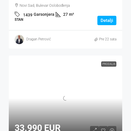
Novi Sad, Bulevar Oslobođenja
Garsonjera
27
m²
1439
STAN
Detalji
Dragan Petrović
Pre 22 sata
PRODAJA
33.990 EUR