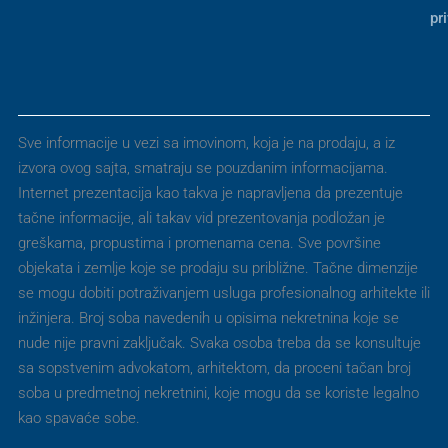
pr
Sve informacije u vezi sa imovinom, koja je na prodaju, a iz
izvora ovog sajta, smatraju se pouzdanim informacijama.
Internet prezentacija kao takva je napravljena da prezentuje
tačne informacije, ali takav vid prezentovanja podložan je
greškama, propustima i promenama cena. Sve površine
objekata i zemlje koje se prodaju su približne. Tačne dimenzije
se mogu dobiti potraživanjem usluga profesionalnog arhitekte ili
inžinjera. Broj soba navedenih u opisima nekretnina koje se
nude nije pravni zaključak. Svaka osoba treba da se konsultuje
sa sopstvenim advokatom, arhitektom, da proceni tačan broj
soba u predmetnoj nekretnini, koje mogu da se koriste legalno
kao spavaće sobe.