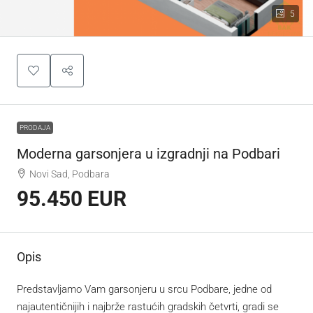
5
PRODAJA
Moderna garsonjera u izgradnji na Podbari
Novi Sad, Podbara
95.450 EUR
Opis
Predstavljamo Vam garsonjeru u srcu Podbare, jedne od
najautentičnijih i najbrže rastućih gradskih četvrti, gradi se