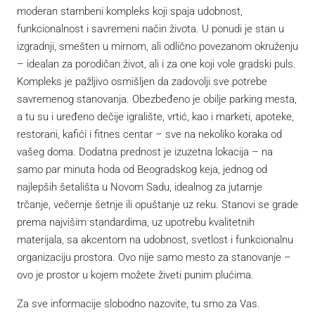
moderan stambeni kompleks koji spaja udobnost,
funkcionalnost i savremeni način života. U ponudi je stan u
izgradnji, smešten u mirnom, ali odlično povezanom okruženju
– idealan za porodičan život, ali i za one koji vole gradski puls.
Kompleks je pažljivo osmišljen da zadovolji sve potrebe
savremenog stanovanja. Obezbeđeno je obilje parking mesta,
a tu su i uređeno dečije igralište, vrtić, kao i marketi, apotekе,
restorani, kafići i fitnes centar – sve na nekoliko koraka od
vašeg doma. Dodatna prednost je izuzetna lokacija – na
samo par minuta hoda od Beogradskog keja, jednog od
najlepših šetališta u Novom Sadu, idealnog za jutarnje
trčanje, večernje šetnje ili opuštanje uz reku. Stanovi se grade
prema najvišim standardima, uz upotrebu kvalitetnih
materijala, sa akcentom na udobnost, svetlost i funkcionalnu
organizaciju prostora. Ovo nije samo mesto za stanovanje –
ovo je prostor u kojem možete živeti punim plućima.
Za sve informacije slobodno nazovite, tu smo za Vas.