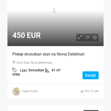
450 EUR
Prelep dvosoban stan na Novoj Detelinari
Novi Sad, Nova detelinara
Dvosoban
41
m²
1341
STAN
Detalji
Dejan Karan
Pre 19 sati