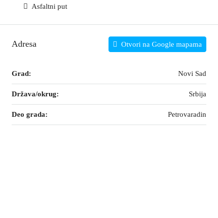
Asfaltni put
Adresa
Otvori na Google mapama
Grad:
Novi Sad
Država/okrug:
Srbija
Deo grada:
Petrovaradin