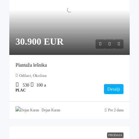
30.900 EUR
Plantaža lešnika
Odžaci, Okolina
530
100
a
Detalji
PLAC
Dejan Karan
Pre 2 dana
PRODAJA