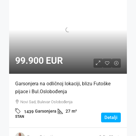
99.900 EUR
Garsonjera na odličnoj lokaciji, blizu Futoške
pijace i Bul.Oslobođenja
Novi Sad, Bulevar Oslobođenja
Garsonjera
27
m²
1439
STAN
Detalji