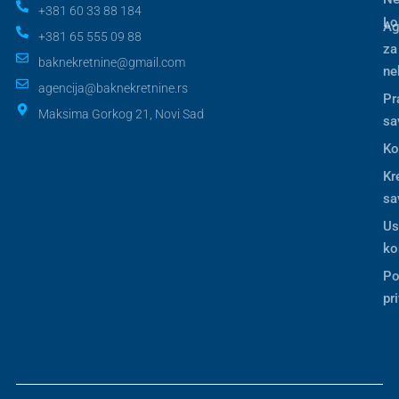
+381 60 33 88 184
Lo
Ag
+381 65 555 09 88
za
baknekretnine@gmail.com
ne
agencija@baknekretnine.rs
Pr
Maksima Gorkog 21, Novi Sad
sa
Ko
Kr
sa
Us
ko
Po
pr