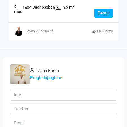
Jednosoban
25
m²
1609
STAN
Detalji
Jovan Vujadinović
Pre 2 dana
Dejan Karan
Pregledaj oglase