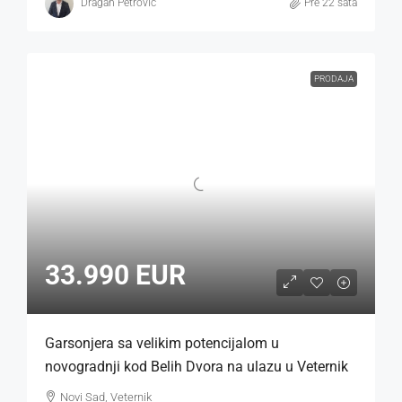
Dragan Petrović
Pre 22 sata
PRODAJA
33.990 EUR
Garsonjera sa velikim potencijalom u
novogradnji kod Belih Dvora na ulazu u Veternik
Novi Sad, Veternik