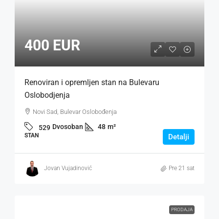
400 EUR
Renoviran i opremljen stan na Bulevaru
Oslobodjenja
Novi Sad, Bulevar Oslobođenja
Dvosoban
48
m²
529
STAN
Detalji
Jovan Vujadinović
Pre 21 sat
PRODAJA