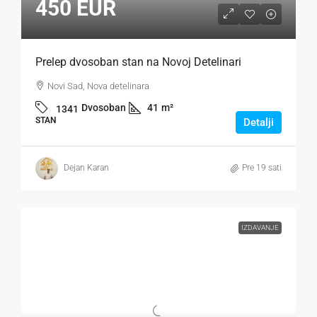
450 EUR
Prelep dvosoban stan na Novoj Detelinari
Novi Sad, Nova detelinara
Dvosoban
41
m²
1341
STAN
Detalji
Dejan Karan
Pre 19 sati
IZDAVANJE