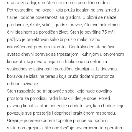
stan u izgradnji, smešten u mirnom i porodičnom delu
Petrovaradina, na lokaciji koja pruža idealan balans između
tišine i odlične povezanosti sa gradom. U blizini se nalaze
prodavnice, škole, vrtići i gradski prevoz, što ovu nekretninu
čini idealnom za porodičan život. Stan je površine 75 m² i
pažljivo je projektovan kako bi pružio maksimalnu
iskorišćenost prostora i komfor. Centralni deo stana čini
svetao dnevni boravak sa trpezarijom i kuhinjom u otvorenom
konceptu, koji stvara prijatnu i funkcionalnu celinu za
svakodnevne aktivnosti i porodična okupljanja. Iz dnevnog
boravka se izlazi na terasu koja pruža dodatni prostor za
odmor i uživanje.
Stan raspolaže sa tri spavaće sobe, koje nude dovoljno
prostora za porodicu, radni kutak ili dečije sobe. Pored
glavnog kupatila, stan poseduje i dodatni wc, kao i hodnik koji
povezuje sve prostorije i doprinosi praktičnom rasporedu.
Grejanje je rešeno putem toplotne pumpe sa podnim
sistemom grejanja, što obezbeđuje ravnomernu temperaturu