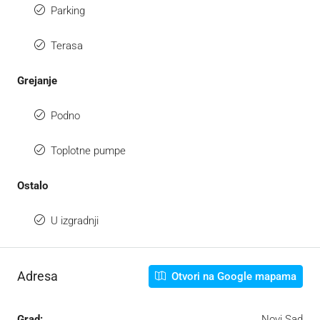
Parking
Terasa
Grejanje
Podno
Toplotne pumpe
Ostalo
U izgradnji
Adresa
Otvori na Google mapama
Grad:
Novi Sad