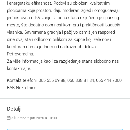
i energetsku efikasnost. Podovi su obloženi kvalitetnim
pločicama koje prostoru daju moderan izgled i omogućavaju
jednostavno održavanje. U cenu stana uključeno je i parking
mesto, što dodatno doprinosi komforu i praktičnosti budućih
vlasnika. Savremena gradnja i pažljivo osmišljen raspored
čine ovaj stan odličnom prilikom za kupce koji žele nov i
komforan dom u jednom od najtraženijih delova
Petrovaradina.
Za više informacija kao i za razgledanje stana slobodno nas
kontaktirajte.
Kontakt telefoni: 065 555 09 88, 060 338 81 84, 065 444 7000
BAK Nekretnine
Detalji
Ažurirano 5 jun 2026 u 10:00