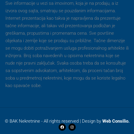
Sve informacije u vezi sa imovinom, koja je na prodaju, a iz
izvora ovog sajta, smatraju se pouzdanim informacijama.
Internet prezentacija kao takva je napravljena da prezentuje
tačne informacije, ali takav vid prezentovanja podložan je
greškama, propustima i promenama cena. Sve površine
objekata i zemlje koje se prodaju su približne. Tačne dimenzije
se mogu dobiti potraživanjem usluga profesionalnog arhitekte ili
inžinjera. Broj soba navedenih u opisima nekretnina koje se
nude nije pravni zaključak. Svaka osoba treba da se konsultuje
sa sopstvenim advokatom, arhitektom, da proceni tačan broj
soba u predmetnoj nekretnini, koje mogu da se koriste legalno
kao spavaće sobe.
© BAK Nekretnine - All rights reserved | Design by
Web Consilio.