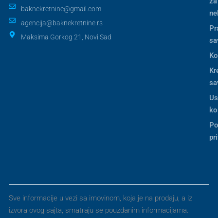
za
baknekretnine@gmail.com
ne
agencija@baknekretnine.rs
Pr
Maksima Gorkog 21, Novi Sad
sa
Ko
Kr
sa
Us
ko
Po
pr
Sve informacije u vezi sa imovinom, koja je na prodaju, a iz
izvora ovog sajta, smatraju se pouzdanim informacijama.