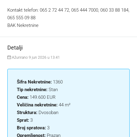
Kontakt telefon: 065 2 72 44 72, 065 444 7000, 060 33 88 184,
065 555 09 88
BAK Nekretnine
Detalji
Ažurirano 9 jun 2026 u 13:41
Šifra Nekretnine:
1360
Tip nekretnine:
Stan
Cena:
149.600 EUR
Veličina nekretnine:
44 m²
Struktura:
Dvosoban
Sprat:
3
Broj spratova:
3
Opremljenost:
Prazan