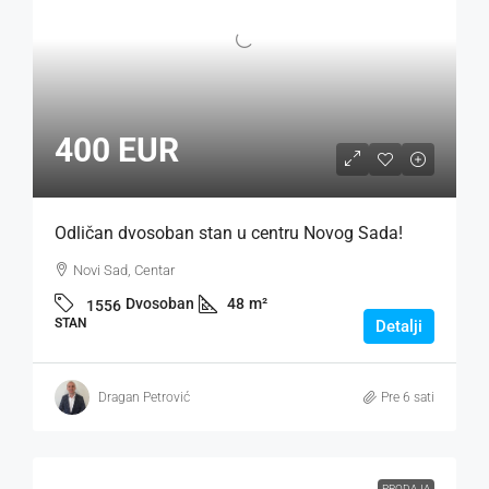
400 EUR
Odličan dvosoban stan u centru Novog Sada!
Novi Sad, Centar
Dvosoban
48
m²
1556
STAN
Detalji
Dragan Petrović
Pre 6 sati
PRODAJA