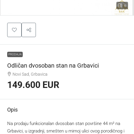
6
PRODAJA
Odličan dvosoban stan na Grbavici
Novi Sad, Grbavica
149.600 EUR
Opis
Na prodaju funkcionalan dvosoban stan površine 44 m² na
Grbavici, u izgradnji, smešten u mirnoj ulici ovog porodičnog i