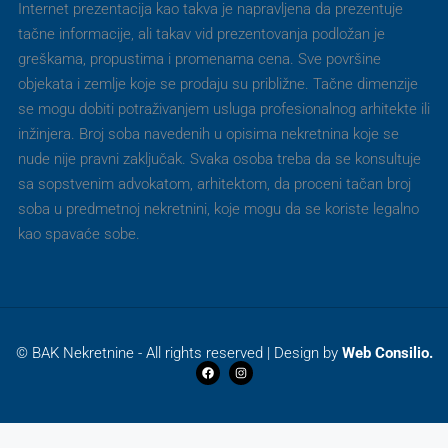
Internet prezentacija kao takva je napravljena da prezentuje
tačne informacije, ali takav vid prezentovanja podložan je
greškama, propustima i promenama cena. Sve površine
objekata i zemlje koje se prodaju su približne. Tačne dimenzije
se mogu dobiti potraživanjem usluga profesionalnog arhitekte ili
inžinjera. Broj soba navedenih u opisima nekretnina koje se
nude nije pravni zaključak. Svaka osoba treba da se konsultuje
sa sopstvenim advokatom, arhitektom, da proceni tačan broj
soba u predmetnoj nekretnini, koje mogu da se koriste legalno
kao spavaće sobe.
© BAK Nekretnine - All rights reserved | Design by
Web Consilio.