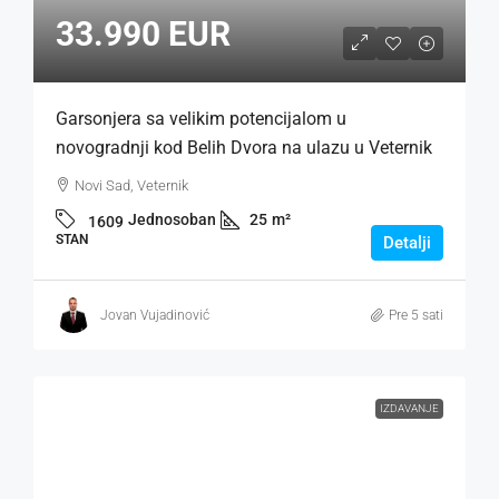
33.990 EUR
Garsonjera sa velikim potencijalom u
novogradnji kod Belih Dvora na ulazu u Veternik
Novi Sad, Veternik
Jednosoban
25
m²
1609
STAN
Detalji
Jovan Vujadinović
Pre 5 sati
IZDAVANJE