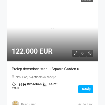
122.000 EUR
Prelep dvosoban stan u Square Garden-u
Novi Sad, Avijatičarsko naselje
Dvosoban
44
m²
1649
STAN
Detalji
Dejan Karan
Pre 7 sati