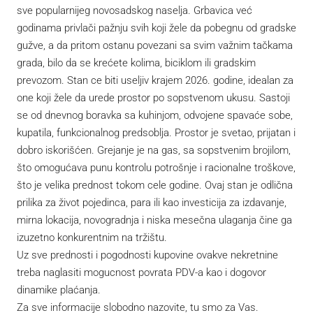
sve popularnijeg novosadskog naselja. Grbavica već
godinama privlači pažnju svih koji žele da pobegnu od gradske
gužve, a da pritom ostanu povezani sa svim važnim tačkama
grada, bilo da se krećete kolima, biciklom ili gradskim
prevozom. Stan ce biti useljiv krajem 2026. godine, idealan za
one koji žele da urede prostor po sopstvenom ukusu. Sastoji
se od dnevnog boravka sa kuhinjom, odvojene spavaće sobe,
kupatila, funkcionalnog predsoblja. Prostor je svetao, prijatan i
dobro iskorišćen. Grejanje je na gas, sa sopstvenim brojilom,
što omogućava punu kontrolu potrošnje i racionalne troškove,
što je velika prednost tokom cele godine. Ovaj stan je odlična
prilika za život pojedinca, para ili kao investicija za izdavanje,
mirna lokacija, novogradnja i niska mesečna ulaganja čine ga
izuzetno konkurentnim na tržištu.
Uz sve prednosti i pogodnosti kupovine ovakve nekretnine
treba naglasiti mogucnost povrata PDV-a kao i dogovor
dinamike plaćanja.
Za sve informacije slobodno nazovite, tu smo za Vas.