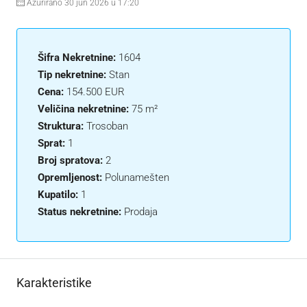
Ažurirano 30 jun 2026 u 17:20
Šifra Nekretnine:
1604
Tip nekretnine:
Stan
Cena:
154.500 EUR
Veličina nekretnine:
75 m²
Struktura:
Trosoban
Sprat:
1
Broj spratova:
2
Opremljenost:
Polunamešten
Kupatilo:
1
Status nekretnine:
Prodaja
Karakteristike