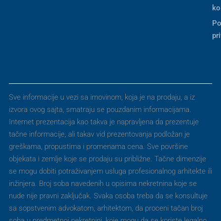
ko
Po
pr
Sve informacije u vezi sa imovinom, koja je na prodaju, a iz
izvora ovog sajta, smatraju se pouzdanim informacijama.
Internet prezentacija kao takva je napravljena da prezentuje
tačne informacije, ali takav vid prezentovanja podložan je
greškama, propustima i promenama cena. Sve površine
objekata i zemlje koje se prodaju su približne. Tačne dimenzije
se mogu dobiti potraživanjem usluga profesionalnog arhitekte ili
inžinjera. Broj soba navedenih u opisima nekretnina koje se
nude nije pravni zaključak. Svaka osoba treba da se konsultuje
sa sopstvenim advokatom, arhitektom, da proceni tačan broj
soba u predmetnoj nekretnini, koje mogu da se koriste legalno