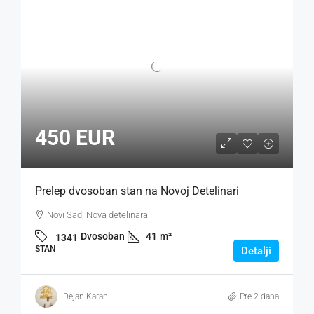
450 EUR
Prelep dvosoban stan na Novoj Detelinari
Novi Sad, Nova detelinara
Dvosoban
41
m²
1341
STAN
Detalji
Dejan Karan
Pre 2 dana