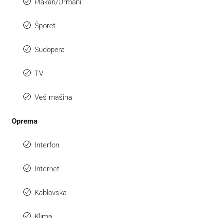
Plakari/Ormani
Šporet
Sudopera
TV
Veš mašina
Oprema
Interfon
Internet
Kablovska
Klima