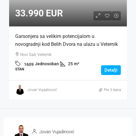
33.990 EUR
Garsonjera sa velikim potencijalom u
novogradnji kod Belih Dvora na ulazu u Veternik
Novi Sad, Veternik
Jednosoban
25
m²
1609
STAN
Detalji
Jovan Vujadinović
Pre 3 dana
Jovan Vujadinović