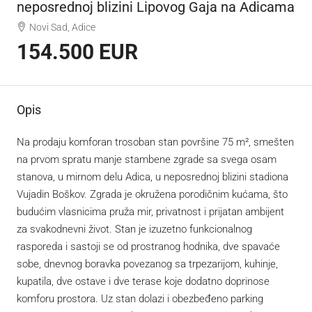
neposrednoj blizini Lipovog Gaja na Adicama
Novi Sad, Adice
154.500 EUR
Opis
Na prodaju komforan trosoban stan površine 75 m², smešten
na prvom spratu manje stambene zgrade sa svega osam
stanova, u mirnom delu Adica, u neposrednoj blizini stadiona
Vujadin Boškov. Zgrada je okružena porodičnim kućama, što
budućim vlasnicima pruža mir, privatnost i prijatan ambijent
za svakodnevni život. Stan je izuzetno funkcionalnog
rasporeda i sastoji se od prostranog hodnika, dve spavaće
sobe, dnevnog boravka povezanog sa trpezarijom, kuhinje,
kupatila, dve ostave i dve terase koje dodatno doprinose
komforu prostora. Uz stan dolazi i obezbeđeno parking