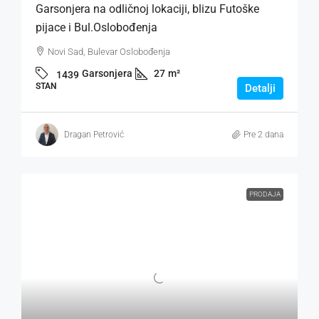
Garsonjera na odličnoj lokaciji, blizu Futoške
pijace i Bul.Oslobođenja
Novi Sad, Bulevar Oslobođenja
Garsonjera
27
m²
1439
STAN
Detalji
Dragan Petrović
Pre 2 dana
PRODAJA