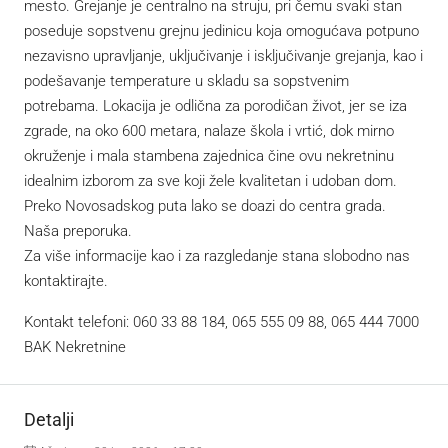
mesto. Grejanje je centralno na struju, pri čemu svaki stan
poseduje sopstvenu grejnu jedinicu koja omogućava potpuno
nezavisno upravljanje, uključivanje i isključivanje grejanja, kao i
podešavanje temperature u skladu sa sopstvenim
potrebama. Lokacija je odlična za porodičan život, jer se iza
zgrade, na oko 600 metara, nalaze škola i vrtić, dok mirno
okruženje i mala stambena zajednica čine ovu nekretninu
idealnim izborom za sve koji žele kvalitetan i udoban dom.
Preko Novosadskog puta lako se doazi do centra grada.
Naša preporuka.
Za više informacije kao i za razgledanje stana slobodno nas
kontaktirajte.
Kontakt telefoni: 060 33 88 184, 065 555 09 88, 065 444 7000
BAK Nekretnine
Detalji