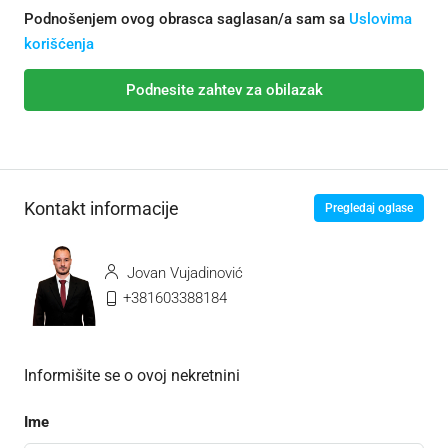
Podnošenjem ovog obrasca saglasan/a sam sa
Uslovima
korišćenja
Podnesite zahtev za obilazak
Kontakt informacije
Pregledaj oglase
Jovan Vujadinović
+381603388184
Informišite se o ovoj nekretnini
Ime