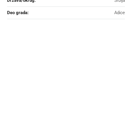
Država/okrug:
Srbija
Deo grada:
Adice