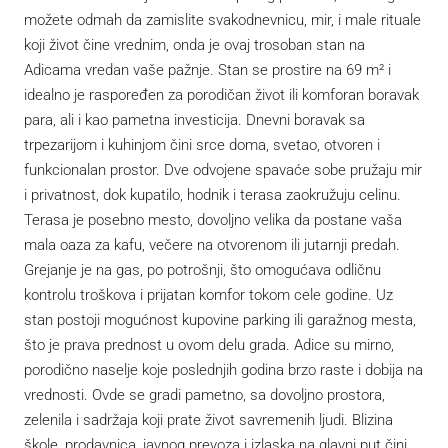
možete odmah da zamislite svakodnevnicu, mir, i male rituale
koji život čine vrednim, onda je ovaj trosoban stan na
Adicama vredan vaše pažnje. Stan se prostire na 69 m² i
idealno je raspoređen za porodičan život ili komforan boravak
para, ali i kao pametna investicija. Dnevni boravak sa
trpezarijom i kuhinjom čini srce doma, svetao, otvoren i
funkcionalan prostor. Dve odvojene spavaće sobe pružaju mir
i privatnost, dok kupatilo, hodnik i terasa zaokružuju celinu.
Terasa je posebno mesto, dovoljno velika da postane vaša
mala oaza za kafu, večere na otvorenom ili jutarnji predah.
Grejanje je na gas, po potrošnji, što omogućava odličnu
kontrolu troškova i prijatan komfor tokom cele godine. Uz
stan postoji mogućnost kupovine parking ili garažnog mesta,
što je prava prednost u ovom delu grada. Adice su mirno,
porodično naselje koje poslednjih godina brzo raste i dobija na
vrednosti. Ovde se gradi pametno, sa dovoljno prostora,
zelenila i sadržaja koji prate život savremenih ljudi. Blizina
škole, prodavnica, javnog prevoza i izlaska na glavni put čini