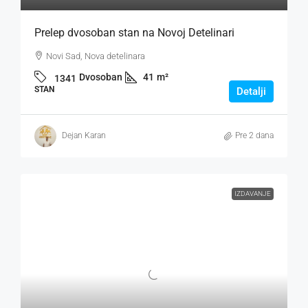
Prelep dvosoban stan na Novoj Detelinari
Novi Sad, Nova detelinara
Dvosoban
41
m²
1341
STAN
Detalji
Dejan Karan
Pre 2 dana
IZDAVANJE