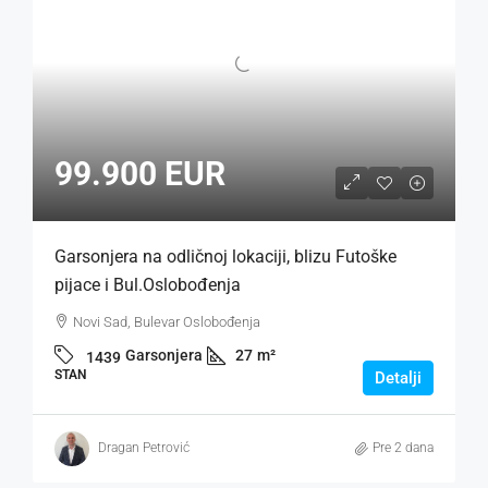
99.900 EUR
Garsonjera na odličnoj lokaciji, blizu Futoške
pijace i Bul.Oslobođenja
Novi Sad, Bulevar Oslobođenja
Garsonjera
27
m²
1439
STAN
Detalji
Dragan Petrović
Pre 2 dana