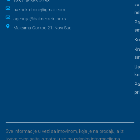
+381 65 555 09 88
za
baknekretnine@gmail.com
ne
agencija@baknekretnine.rs
Pr
Maksima Gorkog 21, Novi Sad
sa
Ko
Kr
sa
Us
ko
Po
pr
Sve informacije u vezi sa imovinom, koja je na prodaju, a iz
izvora ovog sajta, smatraju se pouzdanim informacijama.