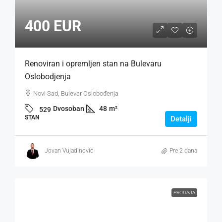
400 EUR
Renoviran i opremljen stan na Bulevaru
Oslobodjenja
Novi Sad, Bulevar Oslobođenja
Dvosoban
48
m²
529
STAN
Detalji
Jovan Vujadinović
Pre 2 dana
PRODAJA