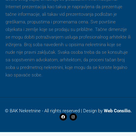
Internet prezentacija kao takva je napravljena da prezentuje
tačne informacije, ali takav vid prezentovanja podložan je
greškama, propustima i promenama cena. Sve površine
objekata i zemlje koje se prodaju su približne. Tačne dimenzije
se mogu dobiti potraživanjem usluga profesionalnog arhitekte ili
inžinjera. Broj soba navedenih u opisima nekretnina koje se
nude nije pravni zaključak. Svaka osoba treba da se konsultuje
sa sopstvenim advokatom, arhitektom, da proceni tačan broj
soba u predmetnoj nekretnini, koje mogu da se koriste legalno
kao spavaće sobe.
© BAK Nekretnine - All rights reserved | Design by
Web Consilio.