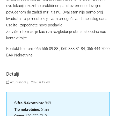
ovu lokaciju izuzetno praktičnom, a istovremeno dovoljno
povučenom da zadrži mir i tišinu. Ovaj stan nije samo broj
kvadrata, to je mesto koje vam omogućava da se istog dana
uselite i započnete novo poglavlje.
Za više informacije kao i za razgledanje stana slobodno nas
kontaktirajte.
Kontakt telefoni: 065 555 09 88 , 060 338 81 84, 065 444 7000
BAK Nekretnine
Detalji
Ažurirano 9 jul 2026 u 12:40
Šifra Nekretnine:
869
Tip nekretnine:
Stan
Cena:
129.372 EUR