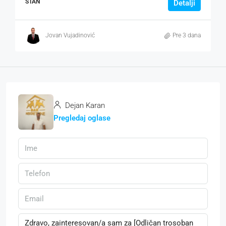
STAN
Detalji
Jovan Vujadinović
Pre 3 dana
Dejan Karan
Pregledaj oglase