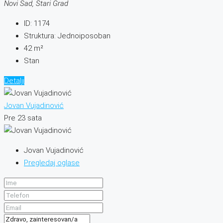
Novi Sad, Stari Grad
ID:
1174
Struktura:
Jednoiposoban
42
m²
Stan
Detalji
Jovan Vujadinović
Pre 23 sata
Jovan Vujadinović
Pregledaj oglase