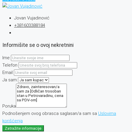
Jovan Vujadinović
+381603388184
Informišite se o ovoj nekretnini
Ime
Telefon
Email
Ja sam
Poruka
Podnošenjem ovog obrasca saglasan/a sam sa
Uslovima
korišćenja
Zatražite informacije