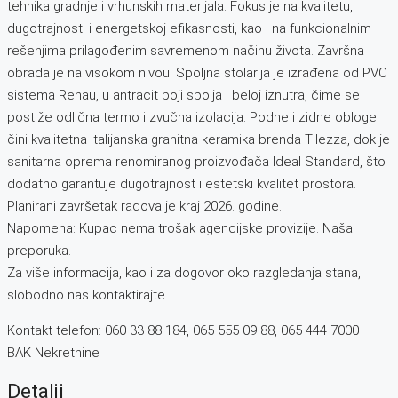
tehnika gradnje i vrhunskih materijala. Fokus je na kvalitetu,
dugotrajnosti i energetskoj efikasnosti, kao i na funkcionalnim
rešenjima prilagođenim savremenom načinu života. Završna
obrada je na visokom nivou. Spoljna stolarija je izrađena od PVC
sistema Rehau, u antracit boji spolja i beloj iznutra, čime se
postiže odlična termo i zvučna izolacija. Podne i zidne obloge
čini kvalitetna italijanska granitna keramika brenda Tilezza, dok je
sanitarna oprema renomiranog proizvođača Ideal Standard, što
dodatno garantuje dugotrajnost i estetski kvalitet prostora.
Planirani završetak radova je kraj 2026. godine.
Napomena: Kupac nema trošak agencijske provizije. Naša
preporuka.
Za više informacija, kao i za dogovor oko razgledanja stana,
slobodno nas kontaktirajte.
Kontakt telefon: 060 33 88 184, 065 555 09 88, 065 444 7000
BAK Nekretnine
Detalji