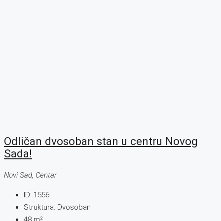
Odličan dvosoban stan u centru Novog
Sada!
Novi Sad, Centar
ID:
1556
Struktura:
Dvosoban
48
m²