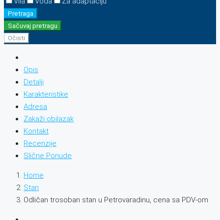
Vila
Voda
Za adaptaciju
Pretraga
Sačuvaj pretragu
Očisti
Opis
Detalji
Karakteristike
Adresa
Zakaži obilazak
Kontakt
Recenzije
Slične Ponude
Home
Stan
Odličan trosoban stan u Petrovaradinu, cena sa PDV-om