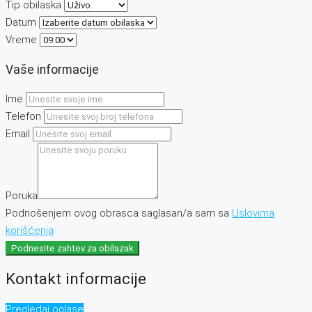
Tip obilaska
Datum
Vreme
Vaše informacije
Ime
Telefon
Email
Poruka
Podnošenjem ovog obrasca saglasan/a sam sa
Uslovima
korišćenja
Podnesite zahtev za obilazak
Kontakt informacije
Pregledaj oglase