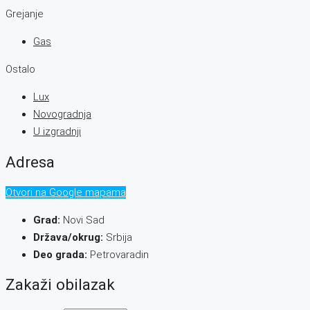
Grejanje
Gas
Ostalo
Lux
Novogradnja
U izgradnji
Adresa
Otvori na Google mapama
Grad:
Novi Sad
Država/okrug:
Srbija
Deo grada:
Petrovaradin
Zakaži obilazak