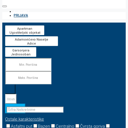
KONTAKT
PRIJAVA
Očisti
Pretraga
Ostale karakteristike
Asfaltni put
Bazen
Centralno
Čvrsta goriva