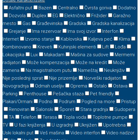
Ostale karakteristike
Asfaltni put
Bazen
Centralno
Čvrsta goriva
Dodatno
Dozvola
Duplex
EG
Električno
Frižider
Garažno
mesto
Gas
Građevinska
Gradska
Gradska kanalizacija
Grejanje
Ima rezervoar
Ima svoj izvor
Interfon
Internet
Izvorno stanje
Kablovska
Kaljeva peć
Klima
Kombinovano
Kreveti
Kuhinjski elementi
Lift
Lođa
Lokacijska
Lux
Makadam
Mašina za sudove
Mermerni
radijatori
Može kompenzacija
Može na kredit
Može
zamena
Na magistralnom putu
Nameštaj
Neuknjiživ
Nije poslednji sprat
Nije prizemlje
Norveški radijatori
Novogradnja
Odmah useljiv
Oprema
Ostalo
Ostava
Parking
Penthouse
Pešačka staza
Pet friendly
Plakari/Ormani
Podno
Podrum
Pogled na more
Pristup
Renoviran
Salonski
Šporet
Stara gradnja
Sudopera
TA
Telefon
Terasa
Topla voda
Toplotne pumpe
TV
U fazi knjiženja
U izgradnji
Uknjižen
Upotrebna
Uski lokalni put
Veš mašina
Video interfon
Video nadzor