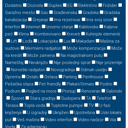
Dodatno
Dozvola
Duplex
EG
Električno
Frižider
Garažno mesto
Gas
Građevinska
Gradska
Gradska
kanalizacija
Grejanje
Ima rezervoar
Ima svoj izvor
Interfon
Internet
Izvorno stanje
Kablovska
Kaljeva
peć
Klima
Kombinovano
Kreveti
Kuhinjski elementi
Lift
Lođa
Lokacijska
Lux
Makadam
Mašina za
sudove
Mermerni radijatori
Može kompenzacija
Može
na kredit
Može zamena
Na magistralnom putu
Nameštaj
Neuknjiživ
Nije poslednji sprat
Nije prizemlje
Norveški radijatori
Novogradnja
Odmah useljiv
Oprema
Ostalo
Ostava
Parking
Penthouse
Pešačka staza
Pet friendly
Plakari/Ormani
Podno
Podrum
Pogled na more
Pristup
Renoviran
Salonski
Šporet
Stara gradnja
Sudopera
TA
Telefon
Terasa
Topla voda
Toplotne pumpe
TV
U fazi
knjiženja
U izgradnji
Uknjižen
Upotrebna
Uski lokalni
put
Veš mašina
Video interfon
Video nadzor
Vila
Voda
Za adaptaciju