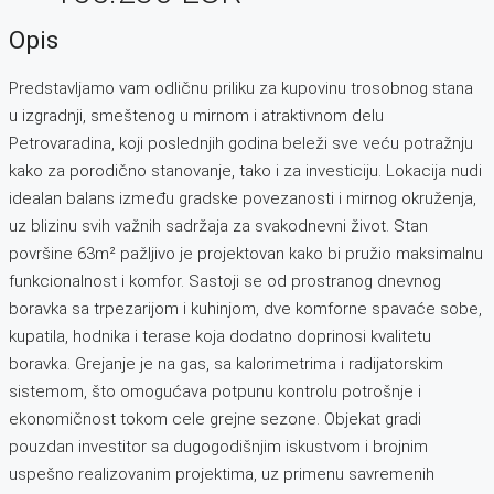
Opis
Predstavljamo vam odličnu priliku za kupovinu trosobnog stana
u izgradnji, smeštenog u mirnom i atraktivnom delu
Petrovaradina, koji poslednjih godina beleži sve veću potražnju
kako za porodično stanovanje, tako i za investiciju. Lokacija nudi
idealan balans između gradske povezanosti i mirnog okruženja,
uz blizinu svih važnih sadržaja za svakodnevni život. Stan
površine 63m² pažljivo je projektovan kako bi pružio maksimalnu
funkcionalnost i komfor. Sastoji se od prostranog dnevnog
boravka sa trpezarijom i kuhinjom, dve komforne spavaće sobe,
kupatila, hodnika i terase koja dodatno doprinosi kvalitetu
boravka. Grejanje je na gas, sa kalorimetrima i radijatorskim
sistemom, što omogućava potpunu kontrolu potrošnje i
ekonomičnost tokom cele grejne sezone. Objekat gradi
pouzdan investitor sa dugogodišnjim iskustvom i brojnim
uspešno realizovanim projektima, uz primenu savremenih