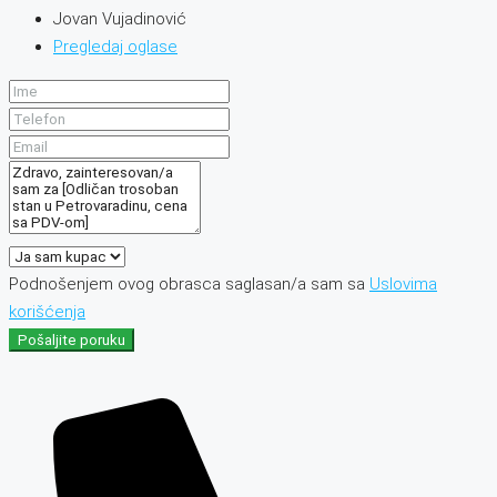
Jovan Vujadinović
Pregledaj oglase
Podnošenjem ovog obrasca saglasan/a sam sa
Uslovima
korišćenja
Pošaljite poruku