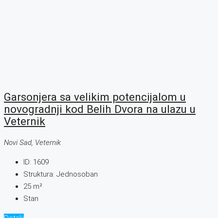
Garsonjera sa velikim potencijalom u
novogradnji kod Belih Dvora na ulazu u
Veternik
Novi Sad, Veternik
ID:
1609
Struktura:
Jednosoban
25
m²
Stan
Detalji