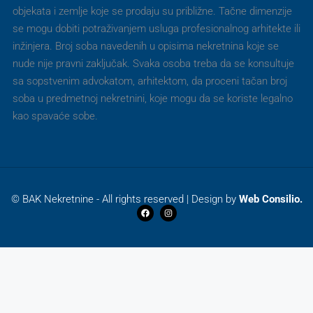
objekata i zemlje koje se prodaju su približne. Tačne dimenzije
se mogu dobiti potraživanjem usluga profesionalnog arhitekte ili
inžinjera. Broj soba navedenih u opisima nekretnina koje se
nude nije pravni zaključak. Svaka osoba treba da se konsultuje
sa sopstvenim advokatom, arhitektom, da proceni tačan broj
soba u predmetnoj nekretnini, koje mogu da se koriste legalno
kao spavaće sobe.
© BAK Nekretnine - All rights reserved | Design by
Web Consilio.