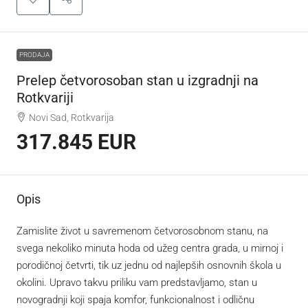
PRODAJA
Prelep četvorosoban stan u izgradnji na
Rotkvariji
Novi Sad, Rotkvarija
317.845 EUR
Opis
Zamislite život u savremenom četvorosobnom stanu, na
svega nekoliko minuta hoda od užeg centra grada, u mirnoj i
porodičnoj četvrti, tik uz jednu od najlepših osnovnih škola u
okolini. Upravo takvu priliku vam predstavljamo, stan u
novogradnji koji spaja komfor, funkcionalnost i odličnu