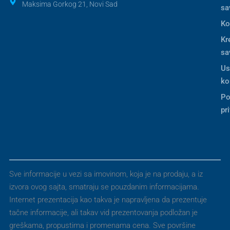
Maksima Gorkog 21, Novi Sad
sa
Ko
Kr
sa
Us
ko
Po
pr
Sve informacije u vezi sa imovinom, koja je na prodaju, a iz
izvora ovog sajta, smatraju se pouzdanim informacijama.
Internet prezentacija kao takva je napravljena da prezentuje
tačne informacije, ali takav vid prezentovanja podložan je
greškama, propustima i promenama cena. Sve površine