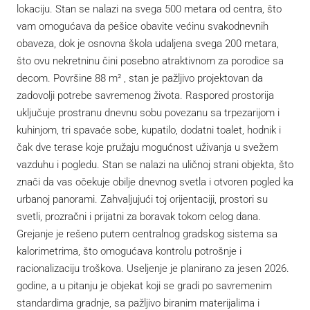
lokaciju. Stan se nalazi na svega 500 metara od centra, što
vam omogućava da pešice obavite većinu svakodnevnih
obaveza, dok je osnovna škola udaljena svega 200 metara,
što ovu nekretninu čini posebno atraktivnom za porodice sa
decom. Površine 88 m² , stan je pažljivo projektovan da
zadovolji potrebe savremenog života. Raspored prostorija
uključuje prostranu dnevnu sobu povezanu sa trpezarijom i
kuhinjom, tri spavaće sobe, kupatilo, dodatni toalet, hodnik i
čak dve terase koje pružaju mogućnost uživanja u svežem
vazduhu i pogledu. Stan se nalazi na uličnoj strani objekta, što
znači da vas očekuje obilje dnevnog svetla i otvoren pogled ka
urbanoj panorami. Zahvaljujući toj orijentaciji, prostori su
svetli, prozračni i prijatni za boravak tokom celog dana.
Grejanje je rešeno putem centralnog gradskog sistema sa
kalorimetrima, što omogućava kontrolu potrošnje i
racionalizaciju troškova. Useljenje je planirano za jesen 2026.
godine, a u pitanju je objekat koji se gradi po savremenim
standardima gradnje, sa pažljivo biranim materijalima i