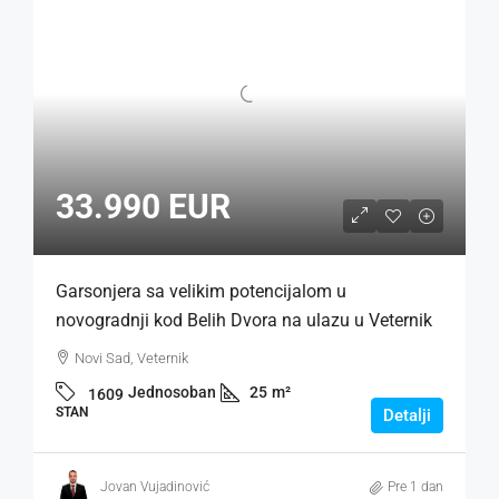
33.990 EUR
Garsonjera sa velikim potencijalom u
novogradnji kod Belih Dvora na ulazu u Veternik
Novi Sad, Veternik
Jednosoban
25
m²
1609
STAN
Detalji
Jovan Vujadinović
Pre 1 dan