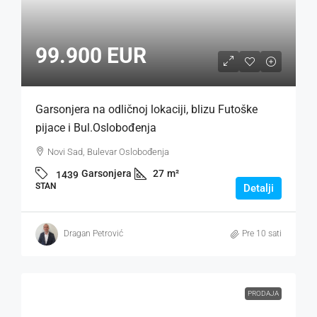
99.900 EUR
Garsonjera na odličnoj lokaciji, blizu Futoške
pijace i Bul.Oslobođenja
Novi Sad, Bulevar Oslobođenja
Garsonjera
27
m²
1439
STAN
Detalji
Dragan Petrović
Pre 10 sati
PRODAJA