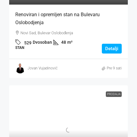
Renoviran i opremljen stan na Bulevaru
Oslobodjenja
Novi Sad, Bulevar Oslobođenja
Dvosoban
48
m²
529
STAN
Detalji
Jovan Vujadinović
Pre 9 sati
PRODAJA