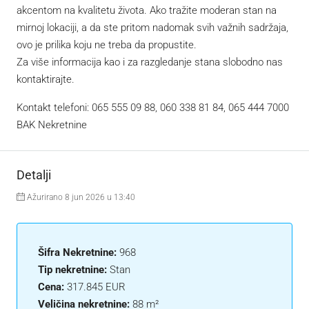
akcentom na kvalitetu života. Ako tražite moderan stan na
mirnoj lokaciji, a da ste pritom nadomak svih važnih sadržaja,
ovo je prilika koju ne treba da propustite.
Za više informacija kao i za razgledanje stana slobodno nas
kontaktirajte.
Kontakt telefoni: 065 555 09 88, 060 338 81 84, 065 444 7000
BAK Nekretnine
Detalji
Ažurirano 8 jun 2026 u 13:40
Šifra Nekretnine:
968
Tip nekretnine:
Stan
Cena:
317.845 EUR
Veličina nekretnine:
88 m²