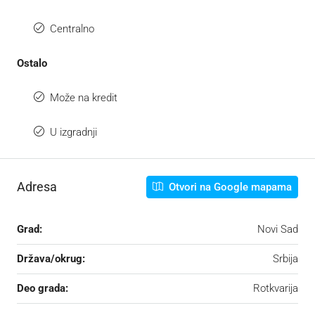
Centralno
Ostalo
Može na kredit
U izgradnji
Adresa
Otvori na Google mapama
Grad:
Novi Sad
Država/okrug:
Srbija
Deo grada:
Rotkvarija