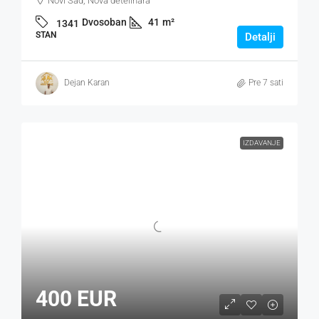
Novi Sad, Nova detelinara
Dvosoban
41
m²
1341
STAN
Detalji
Dejan Karan
Pre 7 sati
IZDAVANJE
400 EUR