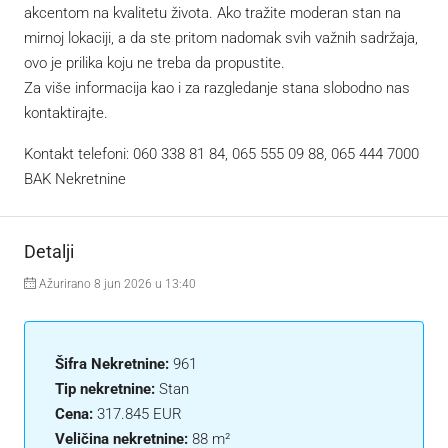
akcentom na kvalitetu života. Ako tražite moderan stan na
mirnoj lokaciji, a da ste pritom nadomak svih važnih sadržaja,
ovo je prilika koju ne treba da propustite.
Za više informacija kao i za razgledanje stana slobodno nas
kontaktirajte.
Kontakt telefoni: 060 338 81 84, 065 555 09 88, 065 444 7000
BAK Nekretnine
Detalji
Ažurirano 8 jun 2026 u 13:40
Šifra Nekretnine:
961
Tip nekretnine:
Stan
Cena:
317.845 EUR
Veličina nekretnine:
88 m²