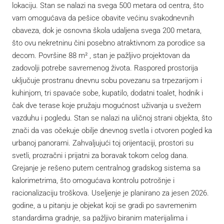
lokaciju. Stan se nalazi na svega 500 metara od centra, što
vam omogućava da pešice obavite većinu svakodnevnih
obaveza, dok je osnovna škola udaljena svega 200 metara,
što ovu nekretninu čini posebno atraktivnom za porodice sa
decom. Površine 88 m² , stan je pažljivo projektovan da
zadovolji potrebe savremenog života. Raspored prostorija
uključuje prostranu dnevnu sobu povezanu sa trpezarijom i
kuhinjom, tri spavaće sobe, kupatilo, dodatni toalet, hodnik i
čak dve terase koje pružaju mogućnost uživanja u svežem
vazduhu i pogledu. Stan se nalazi na uličnoj strani objekta, što
znači da vas očekuje obilje dnevnog svetla i otvoren pogled ka
urbanoj panorami. Zahvaljujući toj orijentaciji, prostori su
svetli, prozračni i prijatni za boravak tokom celog dana.
Grejanje je rešeno putem centralnog gradskog sistema sa
kalorimetrima, što omogućava kontrolu potrošnje i
racionalizaciju troškova. Useljenje je planirano za jesen 2026.
godine, a u pitanju je objekat koji se gradi po savremenim
standardima gradnje, sa pažljivo biranim materijalima i