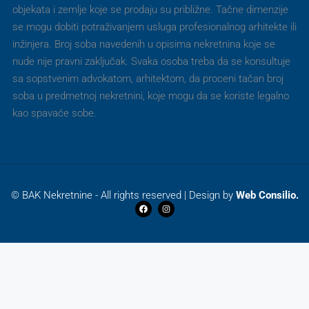
objekata i zemlje koje se prodaju su približne. Tačne dimenzije
se mogu dobiti potraživanjem usluga profesionalnog arhitekte ili
inžinjera. Broj soba navedenih u opisima nekretnina koje se
nude nije pravni zaključak. Svaka osoba treba da se konsultuje
sa sopstvenim advokatom, arhitektom, da proceni tačan broj
soba u predmetnoj nekretnini, koje mogu da se koriste legalno
kao spavaće sobe.
© BAK Nekretnine - All rights reserved | Design by
Web Consilio.