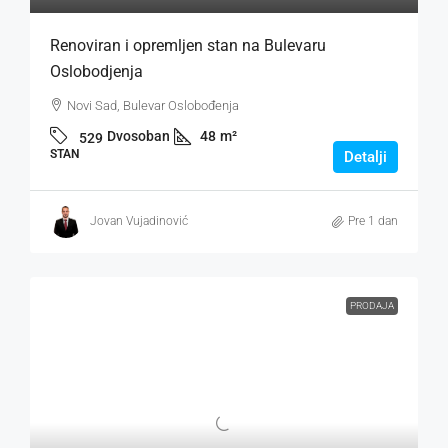
Renoviran i opremljen stan na Bulevaru
Oslobodjenja
Novi Sad, Bulevar Oslobođenja
Dvosoban
48
m²
529
STAN
Detalji
Jovan Vujadinović
Pre 1 dan
PRODAJA