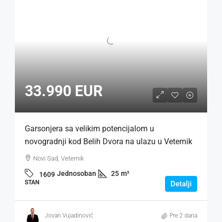
33.990 EUR
Garsonjera sa velikim potencijalom u
novogradnji kod Belih Dvora na ulazu u Veternik
Novi Sad, Veternik
Jednosoban
25
m²
1609
STAN
Detalji
Jovan Vujadinović
Pre 2 dana