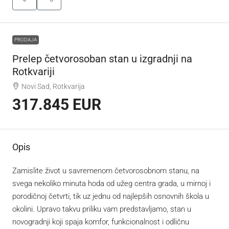
PRODAJA
Prelep četvorosoban stan u izgradnji na
Rotkvariji
Novi Sad, Rotkvarija
317.845 EUR
Opis
Zamislite život u savremenom četvorosobnom stanu, na
svega nekoliko minuta hoda od užeg centra grada, u mirnoj i
porodičnoj četvrti, tik uz jednu od najlepših osnovnih škola u
okolini. Upravo takvu priliku vam predstavljamo, stan u
novogradnji koji spaja komfor, funkcionalnost i odličnu