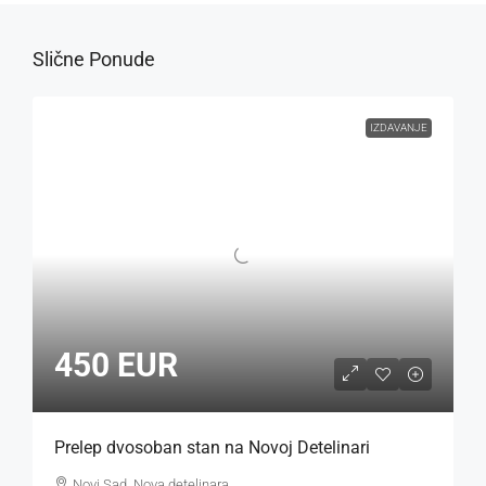
Slične Ponude
IZDAVANJE
450 EUR
Prelep dvosoban stan na Novoj Detelinari
Novi Sad, Nova detelinara