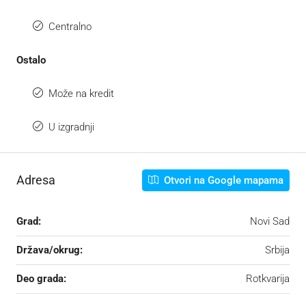
Centralno
Ostalo
Može na kredit
U izgradnji
Adresa
Otvori na Google mapama
Grad:
Novi Sad
Država/okrug:
Srbija
Deo grada:
Rotkvarija