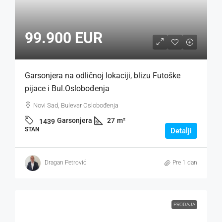
99.900 EUR
Garsonjera na odličnoj lokaciji, blizu Futoške
pijace i Bul.Oslobođenja
Novi Sad, Bulevar Oslobođenja
Garsonjera
27
m²
1439
STAN
Detalji
Dragan Petrović
Pre 1 dan
PRODAJA