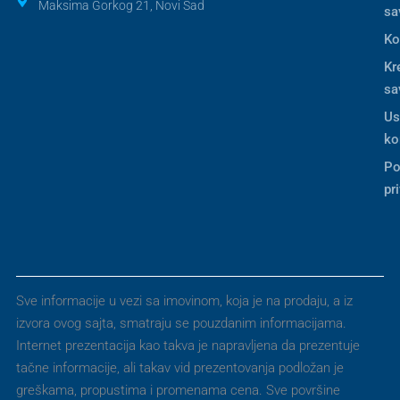
Maksima Gorkog 21, Novi Sad
sa
Ko
Kr
sa
Us
ko
Po
pr
Sve informacije u vezi sa imovinom, koja je na prodaju, a iz
izvora ovog sajta, smatraju se pouzdanim informacijama.
Internet prezentacija kao takva je napravljena da prezentuje
tačne informacije, ali takav vid prezentovanja podložan je
greškama, propustima i promenama cena. Sve površine