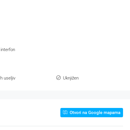
 interfon
 useljiv
Uknjižen
Otvori na Google mapama