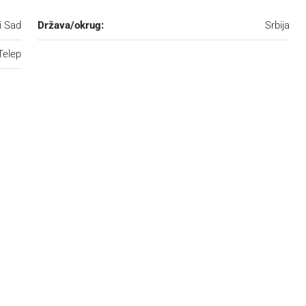
i Sad
Država/okrug:
Srbija
Telep