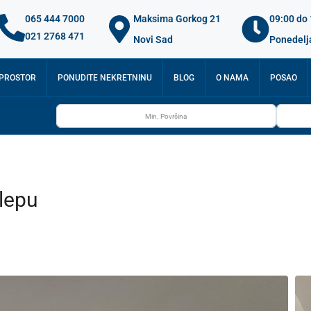
065 444 7000
Maksima Gorkog 21
09:00 do
021 2768 471
Novi Sad
Ponedelj
 PROSTOR
PONUDITE NEKRETNINU
BLOG
O NAMA
POSAO
lepu