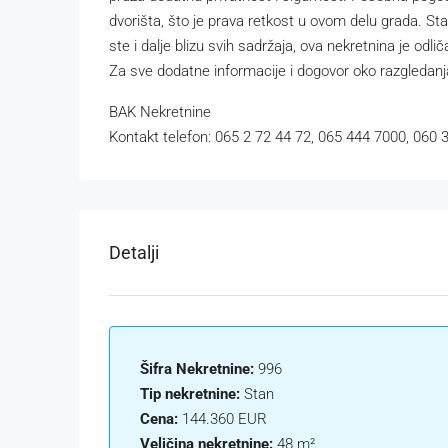
dvorišta, što je prava retkost u ovom delu grada. Stan 
ste i dalje blizu svih sadržaja, ova nekretnina je odlič
Za sve dodatne informacije i dogovor oko razgledanja
BAK Nekretnine
Kontakt telefon: 065 2 72 44 72, 065 444 7000, 060 
Detalji
Šifra Nekretnine:
996
Tip nekretnine:
Stan
Cena:
144.360 EUR
Veličina nekretnine:
48 m²