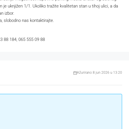
je uknjižen 1/1. Ukoliko tražite kvalitetan stan u tihoj ulici, a da
an izbor.
, slobodno nas kontaktirajte.
33 88 184, 065 555 09 88
Ažurirano 8 jun 2026 u 13:20