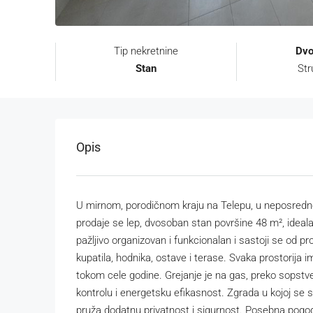
Tip nekretnine
Dvo
Stan
Str
Opis
U mirnom, porodičnom kraju na Telepu, u neposrednoj
prodaje se lep, dvosoban stan površine 48 m², ideala
pažljivo organizovan i funkcionalan i sastoji se od
kupatila, hodnika, ostave i terase. Svaka prostorija i
tokom cele godine. Grejanje je na gas, preko sops
kontrolu i energetsku efikasnost. Zgrada u kojoj se 
pruža dodatnu privatnost i sigurnost. Posebna pog