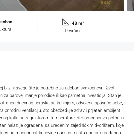
soban
48 m²
uktura
Površina
 blizini svega što je potrebno za udoban svakodnevni život,
n za parove, manje porodice ili kao pametna investicija. Stan je
 prostranog dnevnog boravka sa kuhinjom, odvojene spavaće sobe,
ma prirodnu ventilaciju, što obezbeđuje zdrav i prijatan ambijent
tvenog kotla sa regulatorom temperature, što omogućava potpunu
stan nalazi je ograđena, sa uređenim zajedničkim dvorištem, koje
odnost je mogućnost kupovine parking mesta unutar ograđenog