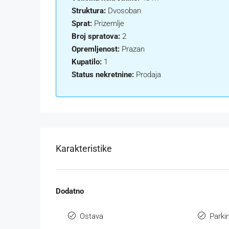
Struktura:
Dvosoban
Sprat:
Prizemlje
Broj spratova:
2
Opremljenost:
Prazan
Kupatilo:
1
Status nekretnine:
Prodaja
Karakteristike
Dodatno
Ostava
Parki