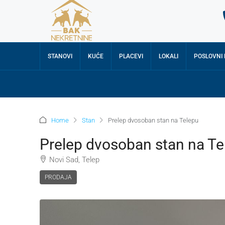
STANOVI
KUĆE
PLACEVI
LOKALI
POSLOVNI
Home
Stan
Prelep dvosoban stan na Telepu
Prelep dvosoban stan na Te
Novi Sad, Telep
PRODAJA