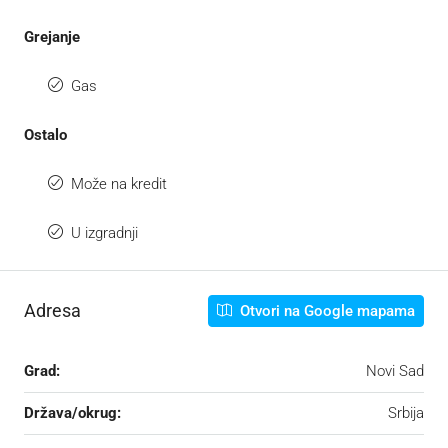
Grejanje
Gas
Ostalo
Može na kredit
U izgradnji
Adresa
Otvori na Google mapama
Grad:
Novi Sad
Država/okrug:
Srbija