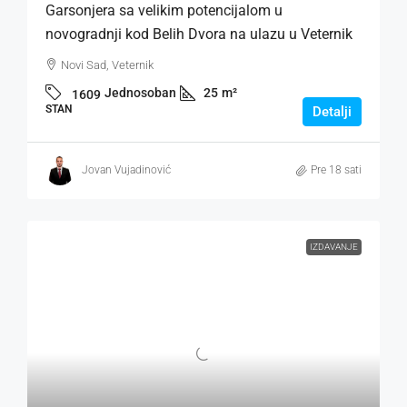
Garsonjera sa velikim potencijalom u
novogradnji kod Belih Dvora na ulazu u Veternik
Novi Sad, Veternik
Jednosoban
25
m²
1609
STAN
Detalji
Jovan Vujadinović
Pre 18 sati
IZDAVANJE