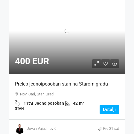
400 EUR
Prelep jednoiposoban stan na Starom gradu
Novi Sad, Stari Grad
Jednoiposoban
42
m²
1174
STAN
Detalji
Jovan Vujadinović
Pre 21 sat