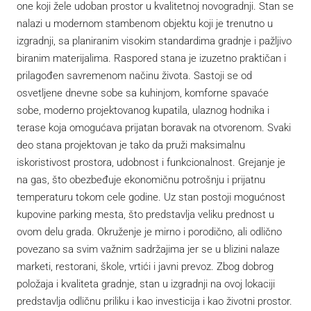
one koji žele udoban prostor u kvalitetnoj novogradnji. Stan se
nalazi u modernom stambenom objektu koji je trenutno u
izgradnji, sa planiranim visokim standardima gradnje i pažljivo
biranim materijalima. Raspored stana je izuzetno praktičan i
prilagođen savremenom načinu života. Sastoji se od
osvetljene dnevne sobe sa kuhinjom, komforne spavaće
sobe, moderno projektovanog kupatila, ulaznog hodnika i
terase koja omogućava prijatan boravak na otvorenom. Svaki
deo stana projektovan je tako da pruži maksimalnu
iskoristivost prostora, udobnost i funkcionalnost. Grejanje je
na gas, što obezbeđuje ekonomičnu potrošnju i prijatnu
temperaturu tokom cele godine. Uz stan postoji mogućnost
kupovine parking mesta, što predstavlja veliku prednost u
ovom delu grada. Okruženje je mirno i porodično, ali odlično
povezano sa svim važnim sadržajima jer se u blizini nalaze
marketi, restorani, škole, vrtići i javni prevoz. Zbog dobrog
položaja i kvaliteta gradnje, stan u izgradnji na ovoj lokaciji
predstavlja odličnu priliku i kao investicija i kao životni prostor.