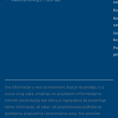
Maksima Gorkog 21, Novi Sad
sa
Ko
Kr
sa
Us
ko
Po
pr
Sve informacije u vezi sa imovinom, koja je na prodaju, a iz
izvora ovog sajta, smatraju se pouzdanim informacijama.
Internet prezentacija kao takva je napravljena da prezentuje
tačne informacije, ali takav vid prezentovanja podložan je
greškama, propustima i promenama cena. Sve površine