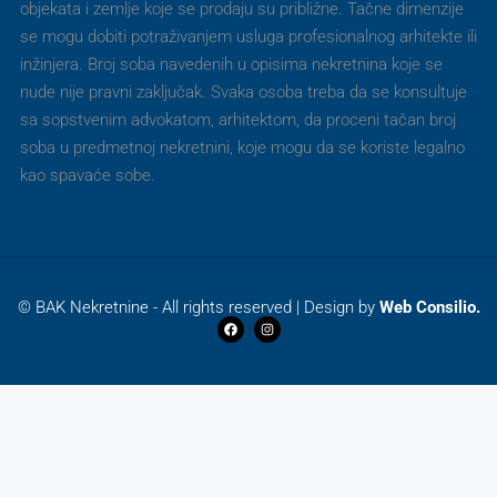
objekata i zemlje koje se prodaju su približne. Tačne dimenzije
se mogu dobiti potraživanjem usluga profesionalnog arhitekte ili
inžinjera. Broj soba navedenih u opisima nekretnina koje se
nude nije pravni zaključak. Svaka osoba treba da se konsultuje
sa sopstvenim advokatom, arhitektom, da proceni tačan broj
soba u predmetnoj nekretnini, koje mogu da se koriste legalno
kao spavaće sobe.
© BAK Nekretnine - All rights reserved | Design by
Web Consilio.