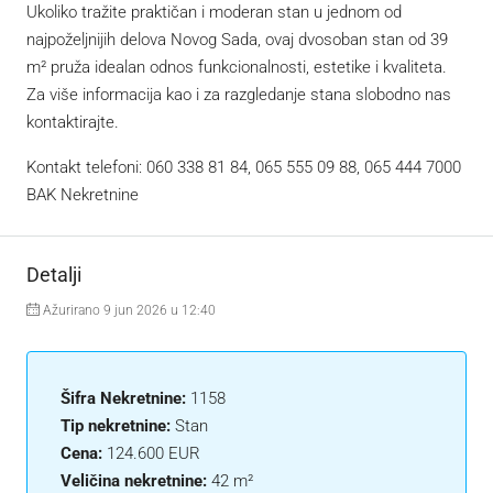
Ukoliko tražite praktičan i moderan stan u jednom od
najpoželjnijih delova Novog Sada, ovaj dvosoban stan od 39
m² pruža idealan odnos funkcionalnosti, estetike i kvaliteta.
Za više informacija kao i za razgledanje stana slobodno nas
kontaktirajte.
Kontakt telefoni: 060 338 81 84, 065 555 09 88, 065 444 7000
BAK Nekretnine
Detalji
Ažurirano 9 jun 2026 u 12:40
Šifra Nekretnine:
1158
Tip nekretnine:
Stan
Cena:
124.600 EUR
Veličina nekretnine:
42 m²