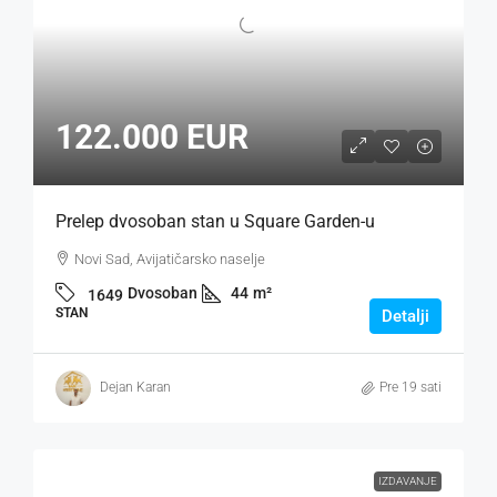
122.000 EUR
Prelep dvosoban stan u Square Garden-u
Novi Sad, Avijatičarsko naselje
Dvosoban
44
m²
1649
STAN
Detalji
Dejan Karan
Pre 19 sati
IZDAVANJE