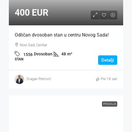
400 EUR
Odličan dvosoban stan u centru Novog Sada!
Novi Sad, Centar
Dvosoban
48
m²
1556
STAN
Detalji
Dragan Petrović
Pre 18 sati
PRODAJA