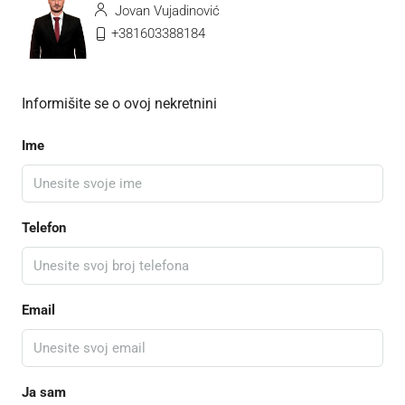
Jovan Vujadinović
+381603388184
Informišite se o ovoj nekretnini
Ime
Telefon
Email
Ja sam