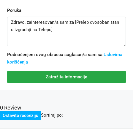
Poruka
Podnošenjem ovog obrasca saglasan/a sam sa
Uslovima
korišćenja
Zatražite informacije
0 Review
Sortiraj po:
Ostavite recenziju