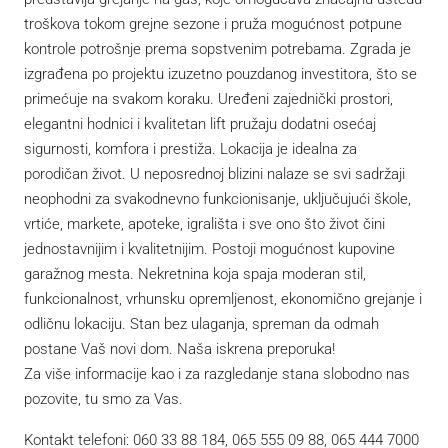
troškova tokom grejne sezone i pruža mogućnost potpune
kontrole potrošnje prema sopstvenim potrebama. Zgrada je
izgrađena po projektu izuzetno pouzdanog investitora, što se
primećuje na svakom koraku. Uređeni zajednički prostori,
elegantni hodnici i kvalitetan lift pružaju dodatni osećaj
sigurnosti, komfora i prestiža. Lokacija je idealna za
porodičan život. U neposrednoj blizini nalaze se svi sadržaji
neophodni za svakodnevno funkcionisanje, uključujući škole,
vrtiće, markete, apoteke, igrališta i sve ono što život čini
jednostavnijim i kvalitetnijim. Postoji mogućnost kupovine
garažnog mesta. Nekretnina koja spaja moderan stil,
funkcionalnost, vrhunsku opremljenost, ekonomično grejanje i
odličnu lokaciju. Stan bez ulaganja, spreman da odmah
postane Vaš novi dom. Naša iskrena preporuka!
Za više informacije kao i za razgledanje stana slobodno nas
pozovite, tu smo za Vas.
Kontakt telefoni: 060 33 88 184, 065 555 09 88, 065 444 7000