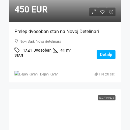
450 EUR
Prelep dvosoban stan na Novoj Detelinari
Novi Sad, Nova detelinara
Dvosoban
41
m²
1341
Detalji
STAN
Dejan Karan
Pre 20 sati
IZDAVANJE