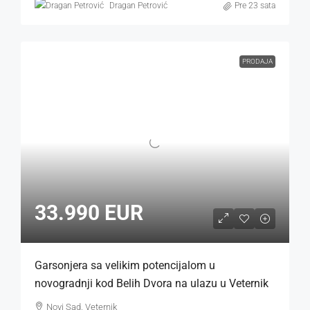
Dragan Petrović
Pre 23 sata
PRODAJA
33.990 EUR
Garsonjera sa velikim potencijalom u
novogradnji kod Belih Dvora na ulazu u Veternik
Novi Sad, Veternik