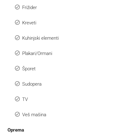
Frižider
Kreveti
Kuhinjski elementi
Plakari/Ormani
Šporet
Sudopera
TV
Veš mašina
Oprema