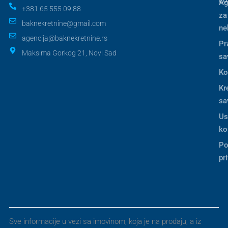
Ag
+381 65 555 09 88
za
baknekretnine@gmail.com
ne
agencija@baknekretnine.rs
Pr
Maksima Gorkog 21, Novi Sad
sa
Ko
Kr
sa
Us
ko
Po
pr
Sve informacije u vezi sa imovinom, koja je na prodaju, a iz