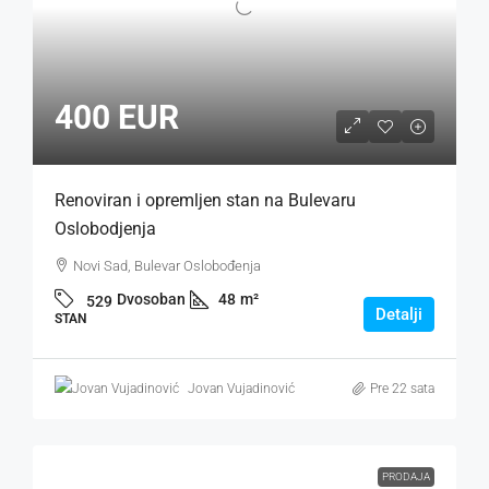
400 EUR
Renoviran i opremljen stan na Bulevaru
Oslobodjenja
Novi Sad, Bulevar Oslobođenja
Dvosoban
48
m²
529
Detalji
STAN
Jovan Vujadinović
Pre 22 sata
PRODAJA