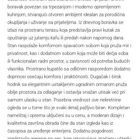
boravak povezan sa trpezarijom i moderno opremljenom
kuhinjom, stvarajući otvoren ambijent idealan za porodična
okupljanja i uživanje sa prijateljima. Iz dnevnog boravka se
izlazi na prostranu terasu koja predstavlja pravi kutak za
opuštanje uz jutarnju kafu ili predah nakon napornog dana.
Stan raspolaže komfornom spavaćom sobom koja pruža mir i
privatnost, kao i dodatnom sobom koja može biti dečja soba
ili funkcionalan radni prostor, u zavisnosti od potreba budućih
vlasnika. Prostrano kupatilo sa odličnim rasporedom dodatno
doprinosi osećaju komfora i praktičnosti. Dugačak i širok
hodnik sa elegantnim ustakljenim ugradnim ormarom pruža
obilje prostora za odlaganje i ostavlja snažan utisak već pri
samom ulasku u stan. Posebna vrednost ove nekretnine
ogleda se u tome što je svaki detalj pažljivo biran. Kompletan
nameštaj i oprema uključeni su u cenu, a moderan dizajn i
kvalitetna završna obrada čine da stan izgleda kao iz
časopisa za uređenje enterijera. Dodatnu pogodnost
predstavlja grejanje na gas, koje omogućava značajnu uštedu