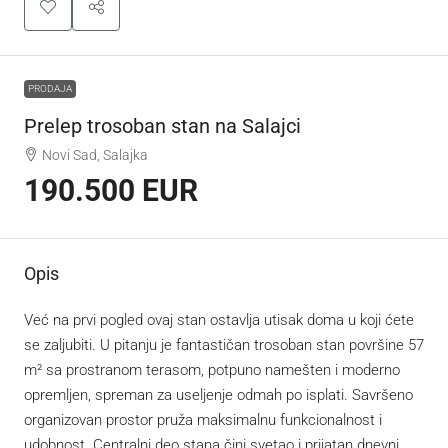
PRODAJA
Prelep trosoban stan na Salajci
Novi Sad, Salajka
190.500 EUR
Opis
Već na prvi pogled ovaj stan ostavlja utisak doma u koji ćete
se zaljubiti. U pitanju je fantastičan trosoban stan površine 57
m² sa prostranom terasom, potpuno namešten i moderno
opremljen, spreman za useljenje odmah po isplati. Savršeno
organizovan prostor pruža maksimalnu funkcionalnost i
udobnost. Centralni deo stana čini svetao i prijatan dnevni