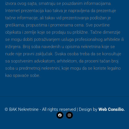
izvora ovog sajta, smatraju se pouzdanim informacijama.
Internet prezentacija kao takva je napravljena da prezentuje
tačne informacije, ali takav vid prezentovanja podložan je
greškama, propustima i promenama cena. Sve površine
objekata i zemlje koje se prodaju su približne. Tačne dimenzije
se mogu dobiti potraživanjem usluga profesionalnog arhitekte ili
inžinjera. Broj soba navedenih u opisima nekretnina koje se
nude nije pravni zaključak. Svaka osoba treba da se konsultuje
sa sopstvenim advokatom, arhitektom, da proceni tačan broj
soba u predmetnoj nekretnini, koje mogu da se koriste legalno
kao spavaće sobe.
© BAK Nekretnine - All rights reserved | Design by
Web Consilio.