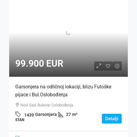
99.900 EUR
Garsonjera na odličnoj lokaciji, blizu Futoške
pijace i Bul.Oslobođenja
Novi Sad, Bulevar Oslobođenja
Garsonjera
27
m²
1439
Detalji
STAN