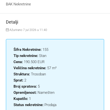
BAK Nekretnine
Detalji
Ažurirano 7 jul 2026 u 11:40
Šifra Nekretnine:
155
Tip nekretnine:
Stan
Cena:
190.500 EUR
Veličina nekretnine:
57 m²
Struktura:
Trosoban
Sprat:
2
Broj spratova:
5
Opremljenost:
Namešten
Kupatilo:
1
Status nekretnine:
Prodaja