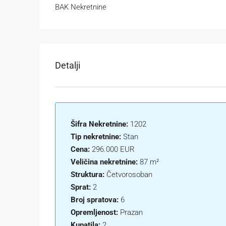
BAK Nekretnine
Detalji
Šifra Nekretnine:
1202
Tip nekretnine:
Stan
Cena:
296.000 EUR
Veličina nekretnine:
87 m²
Struktura:
Četvorosoban
Sprat:
2
Broj spratova:
6
Opremljenost:
Prazan
Kupatila:
2