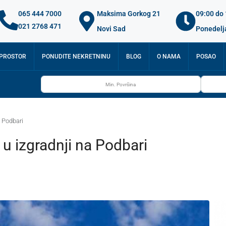
065 444 7000
Maksima Gorkog 21
09:00 do
021 2768 471
Novi Sad
Ponedelj
 PROSTOR
PONUDITE NEKRETNINU
BLOG
O NAMA
POSAO
a Podbari
u izgradnji na Podbari