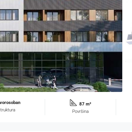
vorosoban
87 m²
truktura
Površina