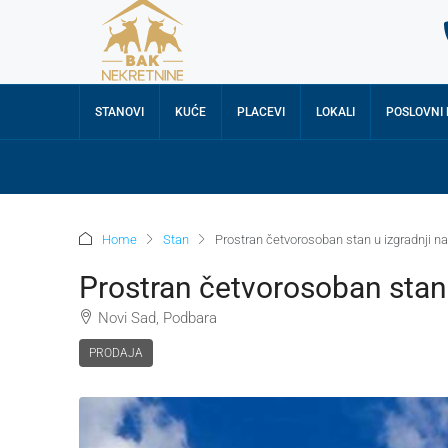
STANOVI
KUĆE
PLACEVI
LOKALI
POSLOVNI
Home
Stan
Prostran četvorosoban stan u izgradnji n
Prostran četvorosoban stan 
Novi Sad, Podbara
PRODAJA