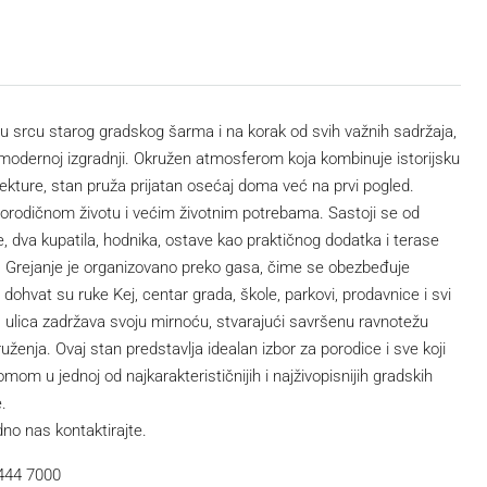
 u srcu starog gradskog šarma i na korak od svih važnih sadržaja,
odernoj izgradnji. Okružen atmosferom koja kombinuje istorijsku
kture, stan pruža prijatan osećaj doma već na prvi pogled.
porodičnom životu i većim životnim potrebama. Sastoji se od
 dva kupatila, hodnika, ostave kao praktičnog dodatka i terase
. Grejanje je organizovano preko gasa, čime se obezbeđuje
hvat su ruke Kej, centar grada, škole, parkovi, prodavnice i svi
 ulica zadržava svoju mirnoću, stvarajući savršenu ravnotežu
nja. Ovaj stan predstavlja idealan izbor za porodice i sve koji
om u jednoj od najkarakterističnijih i najživopisnijih gradskih
.
dno nas kontaktirajte.
 444 7000