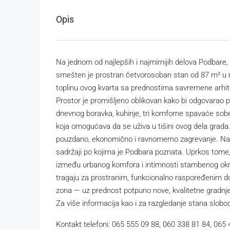
Opis
Na jednom od najlepših i najmirnijih delova Podbare,
smešten je prostran četvorosoban stan od 87 m² u m
toplinu ovog kvarta sa prednostima savremene arhite
Prostor je promišljeno oblikovan kako bi odgovarao 
dnevnog boravka, kuhinje, tri komforne spavaće sobe,
koja omogućava da se uživa u tišini ovog dela grada
pouzdano, ekonomično i ravnomerno zagrevanje. Na do
sadržaji po kojima je Podbara poznata. Uprkos tome,
između urbanog komfora i intimnosti stambenog okruže
tragaju za prostranim, funkcionalno raspoređenim dom
zona — uz prednost potpuno nove, kvalitetne gradnje
Za više informacija kao i za razgledanje stana slobo
Kontakt telefoni: 065 555 09 88, 060 338 81 84, 065