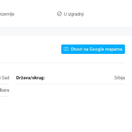
rizemlje
U izgradnji
Otvori na Google mapama
i Sad
Država/okrug:
Srbija
bara