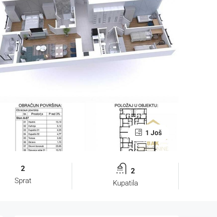
1 Još
2
2
Sprat
Kupatila