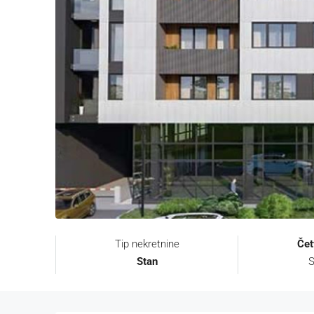
Tip nekretnine
Čet
Stan
S