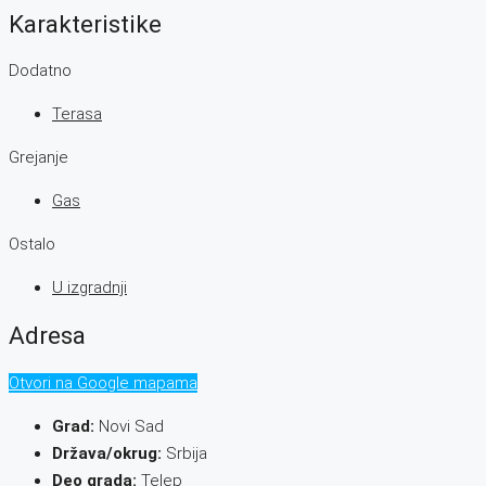
Karakteristike
Dodatno
Terasa
Grejanje
Gas
Ostalo
U izgradnji
Adresa
Otvori na Google mapama
Grad:
Novi Sad
Država/okrug:
Srbija
Deo grada:
Telep