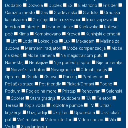
Dodatno
Dozvola
Duplex
EG
Električno
Frižider
Garažno mesto
Gas
Građevinska
Gradska
Gradska
kanalizacija
Grejanje
Ima rezervoar
Ima svoj izvor
Interfon
Internet
Izvorno stanje
Kablovska
Kaljeva
peć
Klima
Kombinovano
Kreveti
Kuhinjski elementi
Lift
Lođa
Lokacijska
Lux
Makadam
Mašina za
sudove
Mermerni radijatori
Može kompenzacija
Može
na kredit
Može zamena
Na magistralnom putu
Nameštaj
Neuknjiživ
Nije poslednji sprat
Nije prizemlje
Norveški radijatori
Novogradnja
Odmah useljiv
Oprema
Ostalo
Ostava
Parking
Penthouse
Pešačka staza
Pet friendly
Plakari/Ormani
Podno
Podrum
Pogled na more
Pristup
Renoviran
Salonski
Šporet
Stara gradnja
Sudopera
TA
Telefon
Terasa
Topla voda
Toplotne pumpe
TV
U fazi
knjiženja
U izgradnji
Uknjižen
Upotrebna
Uski lokalni
put
Veš mašina
Video interfon
Video nadzor
Vila
Voda
Za adaptaciju