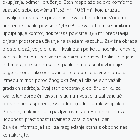
okupljanja, odmor i druženje. Stan raspolaže sa dve komforne
spavaće sobe površina 11,52 m² i 10,61 m², koje pružaju
dovoljno prostora za privatnost i kvalitetan odmor. Moderno
uređeno kupatilo površine 4,46 m² sa kvalitetnom keramikom
upotpunjuje komfor, dok terasa površine 3,88 m² predstavlja
prijatan prostor za uživanje na svežem vazduhu. Završna obrada
prostora pažljivo je birana – kvalitetan parket u hodniku, dnevnoj
sobi sa kuhinjom i spavaćim sobama doprinosi toplini i eleganciji
enterijera, dok keramika u kupatilu i na terasi obezbeđuje
dugotrajnost i lako održavanje. Telep pruža savršen balans
između mirnog porodičnog okruženja i blizine svih važnih
gradskih sadržaja. Ovaj stan predstavlja odličnu priliku za
kvalitetan porodični život ili sigurnu investiciju, zahvaljujući
prostranom rasporedu, kvalitetnoj gradnji i atraktivnoj lokaciji.
Prostran, funkcionalan i pažljivo osmišljen – dom koji pruža
udobnost, praktičnost i kvalitet života iz dana u dan.
Za više informacija kao i za razgledanje stana slobodno nas
kontaktirajte.