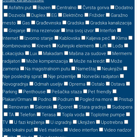
Ostale karakteristike
Asfaltni put
Bazen
Centralno
Čvrsta goriva
Dodatno
Dozvola
Duplex
EG
Električno
Frižider
Garažno
mesto
Gas
Građevinska
Gradska
Gradska kanalizacija
Grejanje
Ima rezervoar
Ima svoj izvor
Interfon
Internet
Izvorno stanje
Kablovska
Kaljeva peć
Klima
Kombinovano
Kreveti
Kuhinjski elementi
Lift
Lođa
Lokacijska
Lux
Makadam
Mašina za sudove
Mermerni
radijatori
Može kompenzacija
Može na kredit
Može
zamena
Na magistralnom putu
Nameštaj
Neuknjiživ
Nije poslednji sprat
Nije prizemlje
Norveški radijatori
Novogradnja
Odmah useljiv
Oprema
Ostalo
Ostava
Parking
Penthouse
Pešačka staza
Pet friendly
Plakari/Ormani
Podno
Podrum
Pogled na more
Pristup
Renoviran
Salonski
Šporet
Stara gradnja
Sudopera
TA
Telefon
Terasa
Topla voda
Toplotne pumpe
TV
U fazi knjiženja
U izgradnji
Uknjižen
Upotrebna
Uski lokalni put
Veš mašina
Video interfon
Video nadzor