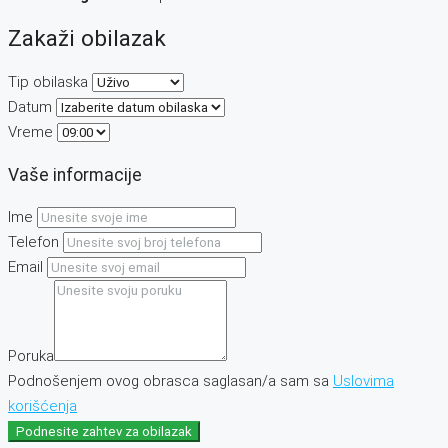
Zakaži obilazak
Tip obilaska
Datum
Vreme
Vaše informacije
Ime
Telefon
Email
Poruka
Podnošenjem ovog obrasca saglasan/a sam sa
Uslovima
korišćenja
Podnesite zahtev za obilazak