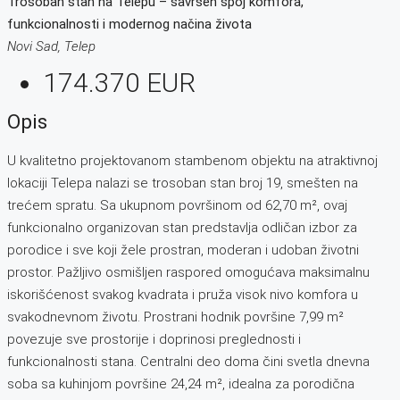
Trosoban stan na Telepu – savršen spoj komfora,
funkcionalnosti i modernog načina života
Novi Sad, Telep
174.370 EUR
Opis
U kvalitetno projektovanom stambenom objektu na atraktivnoj
lokaciji Telepa nalazi se trosoban stan broj 19, smešten na
trećem spratu. Sa ukupnom površinom od 62,70 m², ovaj
funkcionalno organizovan stan predstavlja odličan izbor za
porodice i sve koji žele prostran, moderan i udoban životni
prostor. Pažljivo osmišljen raspored omogućava maksimalnu
iskorišćenost svakog kvadrata i pruža visok nivo komfora u
svakodnevnom životu. Prostrani hodnik površine 7,99 m²
povezuje sve prostorije i doprinosi preglednosti i
funkcionalnosti stana. Centralni deo doma čini svetla dnevna
soba sa kuhinjom površine 24,24 m², idealna za porodična