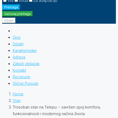
Vila
Voda
Za adaptaciju
Pretraga
Sačuvaj pretragu
Očisti
Opis
Detalji
Karakteristike
Adresa
Zakaži obilazak
Kontakt
Recenzije
Slične Ponude
Home
Stan
Trosoban stan na Telepu – savršen spoj komfora,
funkcionalnosti i modernog načina života