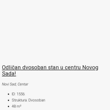
Odličan dvosoban stan u centru Novog
Sada!
Novi Sad, Centar
ID:
1556
Struktura:
Dvosoban
48
m²