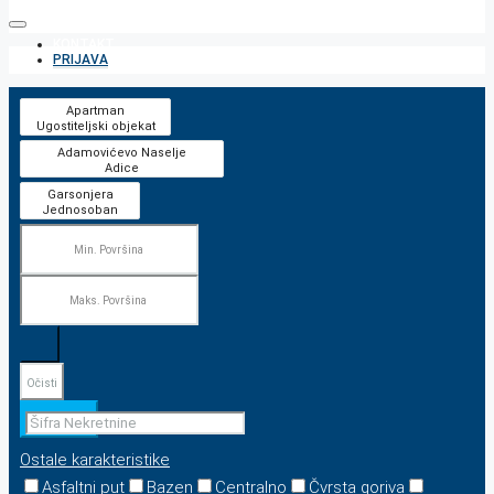
KONTAKT
PRIJAVA
Očisti
Pretraga
Ostale karakteristike
Asfaltni put
Bazen
Centralno
Čvrsta goriva