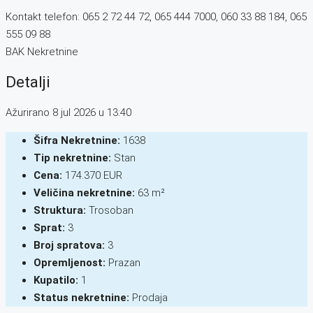
Kontakt telefon: 065 2 72 44 72, 065 444 7000, 060 33 88 184, 065
555 09 88
BAK Nekretnine
Detalji
Ažurirano 8 jul 2026 u 13:40
Šifra Nekretnine:
1638
Tip nekretnine:
Stan
Cena:
174.370 EUR
Veličina nekretnine:
63 m²
Struktura:
Trosoban
Sprat:
3
Broj spratova:
3
Opremljenost:
Prazan
Kupatilo:
1
Status nekretnine:
Prodaja