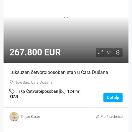
267.800 EUR
Luksuzan četvoroiposoban stan u Cara Dušana
Novi Sad, Cara Dušana
Četvoroiposoban
124
m²
159
STAN
Detalji
Dejan Karan
Pre 4 sedmice