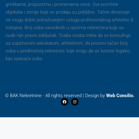
greškama, propustima i promenama cena. Sve površine
objekata i zemlje koje se prodaju su približne. Tačne dimenzije
se mogu dobiti potraživanjem usluga profesionalnog arhitekte ili
inžinjera. Broj soba navedenih u opisima nekretnina koje se
nude nije pravni zaključak. Svaka osoba treba da se konsultuje
sa sopstvenim advokatom, arhitektom, da proceni tačan broj
soba u predmetnoj nekretnini, koje mogu da se koriste legalno
kao spavaće sobe.
© BAK Nekretnine - All rights reserved | Design by
Web Consilio.