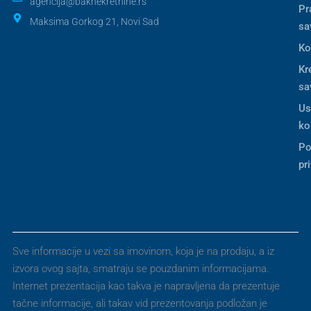
agencija@baknekretnine.rs
Pr
Maksima Gorkog 21, Novi Sad
sa
Ko
Kr
sa
Us
ko
Po
pr
Sve informacije u vezi sa imovinom, koja je na prodaju, a iz
izvora ovog sajta, smatraju se pouzdanim informacijama.
Internet prezentacija kao takva je napravljena da prezentuje
tačne informacije, ali takav vid prezentovanja podložan je