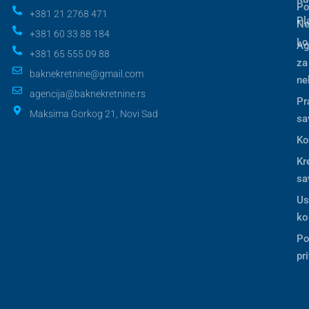
Po
+381 21 2768 471
Pl
Ne
+381 60 33 88 184
Lo
Ag
+381 65 555 09 88
za
baknekretnine@gmail.com
ne
agencija@baknekretnine.rs
Pr
Maksima Gorkog 21, Novi Sad
sa
Ko
Kr
sa
Us
ko
Po
pr