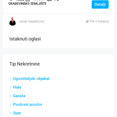
GRAĐEVINSKO ZEMLJIŠTE
Detalji
Jovan Vujadinović
Pre 2 meseca
Istaknuti oglasi
Tip Nekretnine
Ugostiteljski objekat
Hala
Garaža
Poslovni prostor
Stan