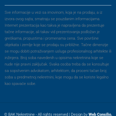
Sve informacije u vezi sa imovinom, koja je na prodaju, a iz
izvora ovog sajta, smatraju se pouzdanim informacijama.
Internet prezentacija kao takva je napravljena da prezentuje
tačne informacije, ali takav vid prezentovanja podložan je
greškama, propustima i promenama cena. Sve površine
objekata i zemlje koje se prodaju su približne. Tačne dimenzije
se mogu dobiti potraživanjem usluga profesionalnog arhitekte ili
inžinjera. Broj soba navedenih u opisima nekretnina koje se
nude nije pravni zaključak. Svaka osoba treba da se konsultuje
sa sopstvenim advokatom, arhitektom, da proceni tačan broj
soba u predmetnoj nekretnini, koje mogu da se koriste legalno
kao spavaće sobe.
© BAK Nekretnine - All rights reserved | Design by
Web Consilio.