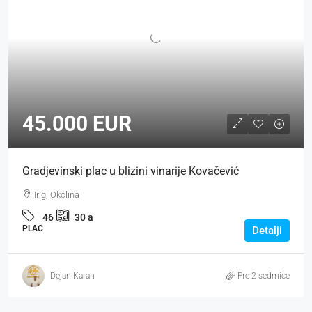
45.000 EUR
Gradjevinski plac u blizini vinarije Kovačević
Irig, Okolina
46
30
a
PLAC
Detalji
Dejan Karan
Pre 2 sedmice