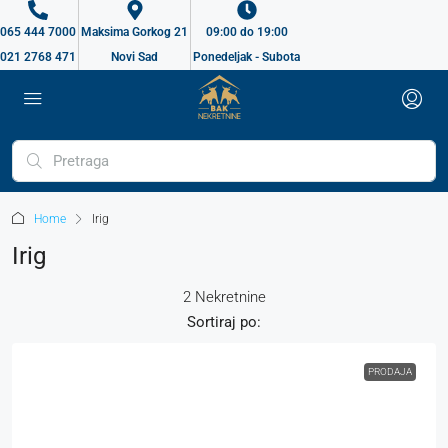
065 444 7000
Maksima Gorkog 21
09:00 do 19:00
021 2768 471
Novi Sad
Ponedeljak - Subota
Home
Irig
Irig
2 Nekretnine
Sortiraj po:
PRODAJA