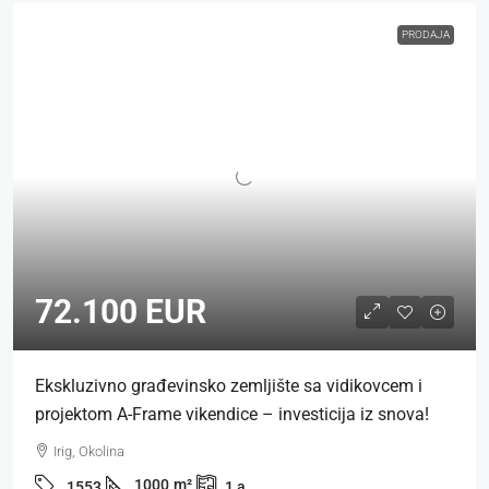
PRODAJA
72.100 EUR
Ekskluzivno građevinsko zemljište sa vidikovcem i
projektom A-Frame vikendice – investicija iz snova!
Irig, Okolina
1000
m²
1553
1
a