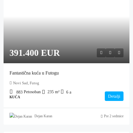
391.400 EUR
Fantastična kuća u Futogu
Novi Sad, Futog
Petosoban
235
m²
883
6
a
Detalji
KUĆA
Dejan Karan
Pre 2 sedmice