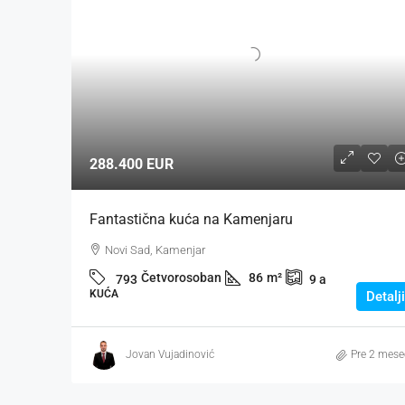
288.400 EUR
Fantastična kuća na Kamenjaru
Novi Sad, Kamenjar
Četvorosoban
86
m²
793
9
a
KUĆA
Detalji
Jovan Vujadinović
Pre 2 mese