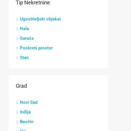
Tip Nekretnine
Ugostiteljski objekat
Hala
Garaža
Poslovni prostor
Stan
Grad
Novi Sad
Inđija
Beočin