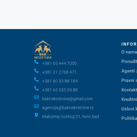
INFO
O nama
Ponudit
+381 65 444 7000
Agenti 
+381 21 2768 471
Pravni 
+381 60 33 88 184
Kontak
+381 65 555 09 88
baknekretnine@gmail.com
Kreditn
agencija@baknekretnine.rs
Uslovi 
Maksima Gorkog 21, Novi Sad
Politika