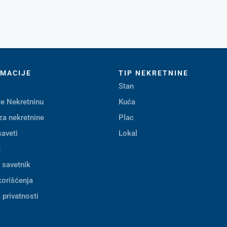
RMACIJE
TIP NEKRETNINE
Stan
e Nekretninu
Kuća
za nekretnine
Plac
saveti
Lokal
t
i savetnik
korišćenja
 privatnosti