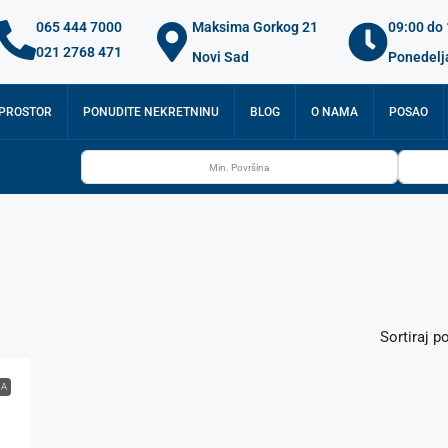
065 444 7000
Maksima Gorkog 21
09:00 do
021 2768 471
Novi Sad
Ponedelj
 PROSTOR
PONUDITE NEKRETNINU
BLOG
O NAMA
POSAO
Sortiraj po
JA