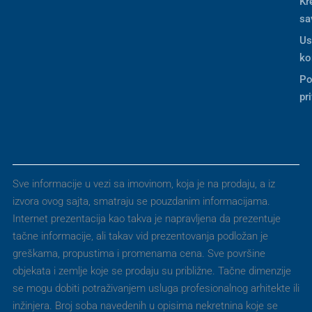
Kr
sa
Us
ko
Po
pr
Sve informacije u vezi sa imovinom, koja je na prodaju, a iz
izvora ovog sajta, smatraju se pouzdanim informacijama.
Internet prezentacija kao takva je napravljena da prezentuje
tačne informacije, ali takav vid prezentovanja podložan je
greškama, propustima i promenama cena. Sve površine
objekata i zemlje koje se prodaju su približne. Tačne dimenzije
se mogu dobiti potraživanjem usluga profesionalnog arhitekte ili
inžinjera. Broj soba navedenih u opisima nekretnina koje se