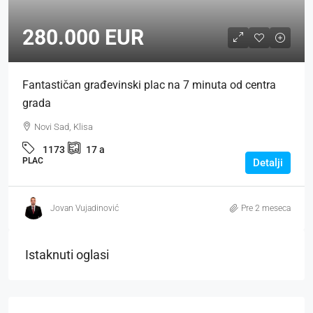
280.000 EUR
Fantastičan građevinski plac na 7 minuta od centra
grada
Novi Sad, Klisa
1173
17
a
PLAC
Detalji
Jovan Vujadinović
Pre 2 meseca
Istaknuti oglasi