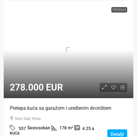
PRODAJA
278.000 EUR
Prelepa kuća sa garažom i uređenim dvorištem
Novi Sad, Klisa
Šestosoban
178
m²
557
4.25
a
KUĆA
Detalji