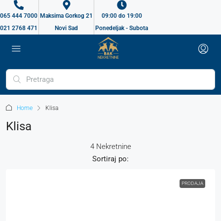
065 444 7000
Maksima Gorkog 21
09:00 do 19:00
021 2768 471
Novi Sad
Ponedeljak - Subota
Home
Klisa
Klisa
4 Nekretnine
Sortiraj po:
PRODAJA