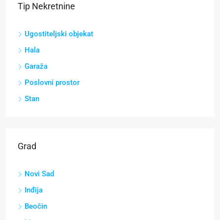
Tip Nekretnine
Ugostiteljski objekat
Hala
Garaža
Poslovni prostor
Stan
Grad
Novi Sad
Inđija
Beočin