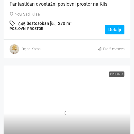
Fantastičan dvoetažni poslovni prostor na Klisi
Novi Sad, Klisa
Šestosoban
270
m²
845
POSLOVNI PROSTOR
Detalji
Dejan Karan
Pre 2 meseca
PRODAJA