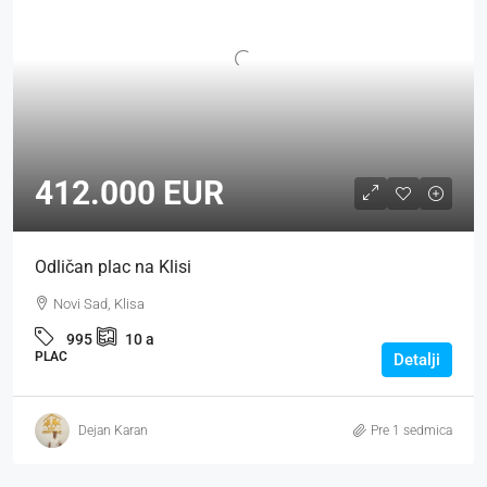
412.000 EUR
Odličan plac na Klisi
Novi Sad, Klisa
995
10
a
PLAC
Detalji
Dejan Karan
Pre 1 sedmica