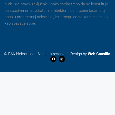
nude nije pravni zaključak. Svaka osoba treba da se konsultuje
sa sopstvenim advokatom, arhitektom, da proceni tačan broj
soba u predmetnoj nekretnini, koje mogu da se koriste legalno
kao spavaće sobe.
© BAK Nekretnine - All rights reserved | Design by
Web Consilio.