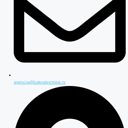
agencija@baknekretnine.rs