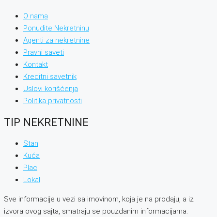
O nama
Ponudite Nekretninu
Agenti za nekretnine
Pravni saveti
Kontakt
Kreditni savetnik
Uslovi korišćenja
Politika privatnosti
TIP NEKRETNINE
Stan
Kuća
Plac
Lokal
Sve informacije u vezi sa imovinom, koja je na prodaju, a iz
izvora ovog sajta, smatraju se pouzdanim informacijama.