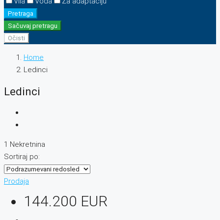
Vila
Voda
Za adaptaciju
Pretraga
Sačuvaj pretragu
Očisti
Home
Ledinci
Ledinci
1 Nekretnina
Sortiraj po:
Prodaja
144.200 EUR