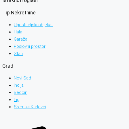
Istaknuti oglasi
Tip Nekretnine
Ugostiteljski objekat
Hala
Garaža
Poslovni prostor
Stan
Grad
Novi Sad
Inđija
Beočin
Irig
Sremski Karlovci