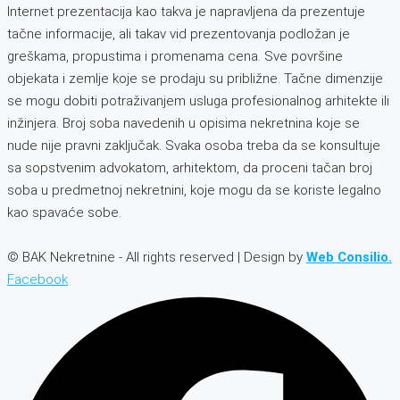
Internet prezentacija kao takva je napravljena da prezentuje
tačne informacije, ali takav vid prezentovanja podložan je
greškama, propustima i promenama cena. Sve površine
objekata i zemlje koje se prodaju su približne. Tačne dimenzije
se mogu dobiti potraživanjem usluga profesionalnog arhitekte ili
inžinjera. Broj soba navedenih u opisima nekretnina koje se
nude nije pravni zaključak. Svaka osoba treba da se konsultuje
sa sopstvenim advokatom, arhitektom, da proceni tačan broj
soba u predmetnoj nekretnini, koje mogu da se koriste legalno
kao spavaće sobe.
© BAK Nekretnine - All rights reserved | Design by
Web Consilio.
Facebook