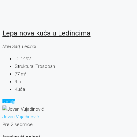
Lepa nova kuća u Ledincima
Novi Sad, Ledinci
ID:
1492
Struktura:
Trosoban
77
m²
4
a
Kuća
Detalji
Jovan Vujadinović
Pre 2 sedmice