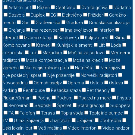
Ostale karakteristike
Asfaltni put
Bazen
Centralno
Čvrsta goriva
Dodatno
Dozvola
Duplex
EG
Električno
Frižider
Garažno
mesto
Gas
Građevinska
Gradska
Gradska kanalizacija
Grejanje
Ima rezervoar
Ima svoj izvor
Interfon
Internet
Izvorno stanje
Kablovska
Kaljeva peć
Klima
Kombinovano
Kreveti
Kuhinjski elementi
Lift
Lođa
Lokacijska
Lux
Makadam
Mašina za sudove
Mermerni
radijatori
Može kompenzacija
Može na kredit
Može
zamena
Na magistralnom putu
Nameštaj
Neuknjiživ
Nije poslednji sprat
Nije prizemlje
Norveški radijatori
Novogradnja
Odmah useljiv
Oprema
Ostalo
Ostava
Parking
Penthouse
Pešačka staza
Pet friendly
Plakari/Ormani
Podno
Podrum
Pogled na more
Pristup
Renoviran
Salonski
Šporet
Stara gradnja
Sudopera
TA
Telefon
Terasa
Topla voda
Toplotne pumpe
TV
U fazi knjiženja
U izgradnji
Uknjižen
Upotrebna
Uski lokalni put
Veš mašina
Video interfon
Video nadzor