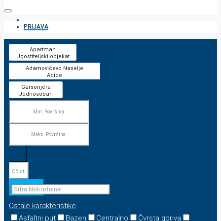
KONTAKT
PRIJAVA
Očisti
Pretraga
Ostale karakteristike
Asfaltni put
Bazen
Centralno
Čvrsta goriva