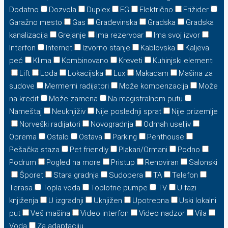
Dodatno
Dozvola
Duplex
EG
Električno
Frižider
Garažno mesto
Gas
Građevinska
Gradska
Gradska
kanalizacija
Grejanje
Ima rezervoar
Ima svoj izvor
Interfon
Internet
Izvorno stanje
Kablovska
Kaljeva
peć
Klima
Kombinovano
Kreveti
Kuhinjski elementi
Lift
Lođa
Lokacijska
Lux
Makadam
Mašina za
sudove
Mermerni radijatori
Može kompenzacija
Može
na kredit
Može zamena
Na magistralnom putu
Nameštaj
Neuknjiživ
Nije poslednji sprat
Nije prizemlje
Norveški radijatori
Novogradnja
Odmah useljiv
Oprema
Ostalo
Ostava
Parking
Penthouse
Pešačka staza
Pet friendly
Plakari/Ormani
Podno
Podrum
Pogled na more
Pristup
Renoviran
Salonski
Šporet
Stara gradnja
Sudopera
TA
Telefon
Terasa
Topla voda
Toplotne pumpe
TV
U fazi
knjiženja
U izgradnji
Uknjižen
Upotrebna
Uski lokalni
put
Veš mašina
Video interfon
Video nadzor
Vila
Voda
Za adaptaciju