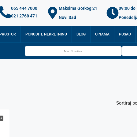
065 444 7000
Maksima Gorkog 21
09:00 do
021 2768 471
Novi Sad
Ponedelj
 PROSTOR
PONUDITE NEKRETNINU
BLOG
O NAMA
POSAO
Sortiraj po
JA