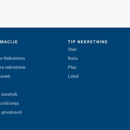
RMACIJE
TIP NEKRETNINE
Stan
e Nekretninu
Kuća
za nekretnine
Plac
saveti
Lokal
t
i savetnik
korišćenja
 privatnosti