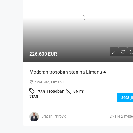
226.600 EUR
Moderan trosoban stan na Limanu 4
Novi Sad, Liman 4
Trosoban
86
m²
789
STAN
Detalji
Dragan Petrović
Pre 2 mese