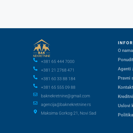
INFO
O nama
Ponudit
+381 65 444 7000
Agenti 
+381 21 2768 471
Pravni 
+381 60 33 88 184
Kontak
+381 65 555 09 88
baknekretnine@gmail.com
Kreditn
agencija@baknekretnine.rs
Uslovi 
Maksima Gorkog 21, Novi Sad
Politika