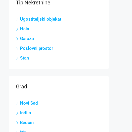
Tip Nekretnine
Ugostiteljski objekat
Hala
Garaža
Poslovni prostor
Stan
Grad
Novi Sad
Inđija
Beočin