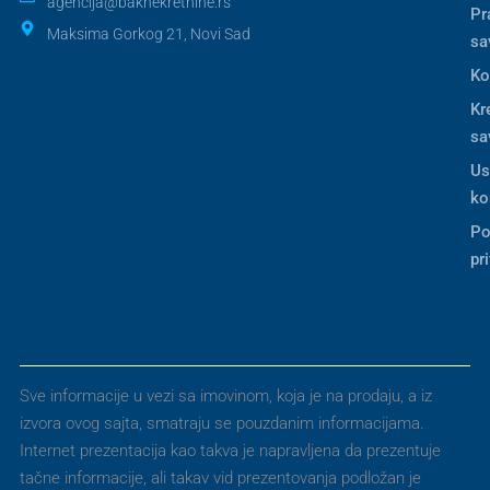
agencija@baknekretnine.rs
Pr
Maksima Gorkog 21, Novi Sad
sa
Ko
Kr
sa
Us
ko
Po
pr
Sve informacije u vezi sa imovinom, koja je na prodaju, a iz
izvora ovog sajta, smatraju se pouzdanim informacijama.
Internet prezentacija kao takva je napravljena da prezentuje
tačne informacije, ali takav vid prezentovanja podložan je