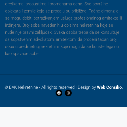
greškama, propustima i promenama cena. Sve površine
objekata i zemlje koje se prodaju su približne. Tačne dimenzije
se mogu dobiti potraživanjem usluga profesionalnog arhitekte ili
inžinjera. Broj soba navedenih u opisima nekretnina koje se
nude nije pravni zaključak. Svaka osoba treba da se konsultuje
sa sopstvenim advokatom, arhitektom, da proceni tačan broj
soba u predmetnoj nekretnini, koje mogu da se koriste legalno
kao spavaće sobe.
© BAK Nekretnine - All rights reserved | Design by
Web Consilio.