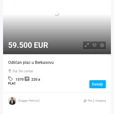
59.500 EUR
Odličan plac u Berkasovu
Šid, Širi centar
1370
220
a
PLAC
Detalji
Dragan Petrović
Pre 2 meseca