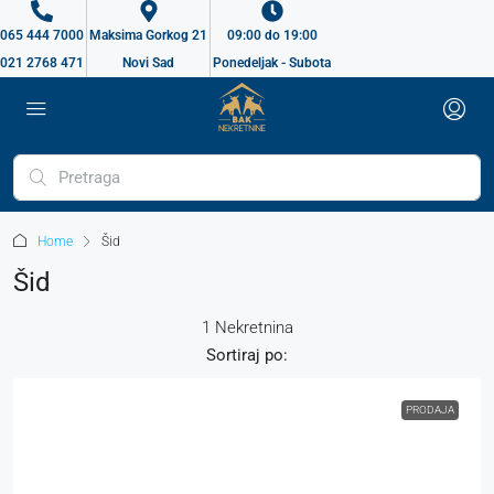
065 444 7000
Maksima Gorkog 21
09:00 do 19:00
021 2768 471
Novi Sad
Ponedeljak - Subota
Home
Šid
Šid
1 Nekretnina
Sortiraj po:
PRODAJA