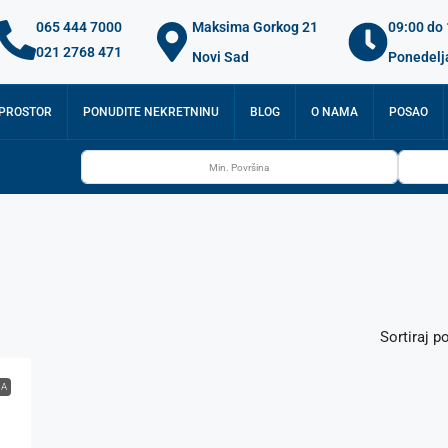
065 444 7000
Maksima Gorkog 21
09:00 do
021 2768 471
Novi Sad
Ponedelj
 PROSTOR
PONUDITE NEKRETNINU
BLOG
O NAMA
POSAO
Sortiraj po
JA