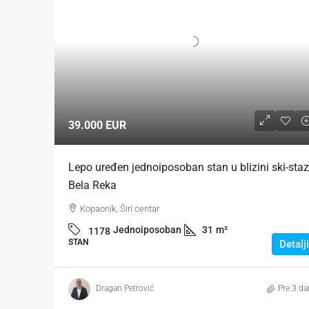
39.000 EUR
Lepo uređen jednoiposoban stan u blizini ski-sta
Bela Reka
Kopaonik, Širi centar
Jednoiposoban
31
m²
1178
STAN
Detalji
Dragan Petrović
Pre 3 da