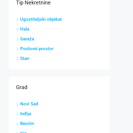
Tip Nekretnine
Ugostiteljski objekat
Hala
Garaža
Poslovni prostor
Stan
Grad
Novi Sad
Inđija
Beočin