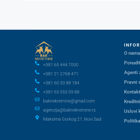
INFO
O nama
Ponudit
+381 65 444 7000
Agenti 
+381 21 2768 471
Pravni 
+381 60 33 88 184
Kontak
+381 65 555 09 88
baknekretnine@gmail.com
Kreditn
agencija@baknekretnine.rs
Uslovi 
Maksima Gorkog 21, Novi Sad
Politika