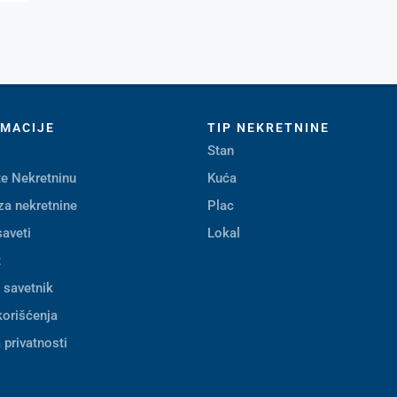
RMACIJE
TIP NEKRETNINE
Stan
e Nekretninu
Kuća
za nekretnine
Plac
saveti
Lokal
t
i savetnik
korišćenja
 privatnosti