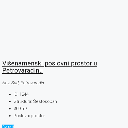
Višenamenski poslovni prostor u
Petrovaradinu
Novi Sad, Petrovaradin
ID:
1244
Struktura:
Šestosoban
300
m²
Poslovni prostor
Detalji