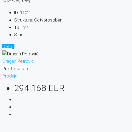
Novi Sad, Telep
ID:
1102
Struktura:
Četvorosoban
101
m²
Stan
Detalji
Dragan Petrović
Pre 1 mesec
Prodaja
294.168 EUR