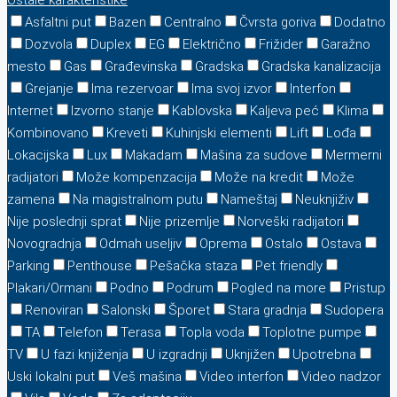
Ostale karakteristike
Asfaltni put
Bazen
Centralno
Čvrsta goriva
Dodatno
Dozvola
Duplex
EG
Električno
Frižider
Garažno
mesto
Gas
Građevinska
Gradska
Gradska kanalizacija
Grejanje
Ima rezervoar
Ima svoj izvor
Interfon
Internet
Izvorno stanje
Kablovska
Kaljeva peć
Klima
Kombinovano
Kreveti
Kuhinjski elementi
Lift
Lođa
Lokacijska
Lux
Makadam
Mašina za sudove
Mermerni
radijatori
Može kompenzacija
Može na kredit
Može
zamena
Na magistralnom putu
Nameštaj
Neuknjiživ
Nije poslednji sprat
Nije prizemlje
Norveški radijatori
Novogradnja
Odmah useljiv
Oprema
Ostalo
Ostava
Parking
Penthouse
Pešačka staza
Pet friendly
Plakari/Ormani
Podno
Podrum
Pogled na more
Pristup
Renoviran
Salonski
Šporet
Stara gradnja
Sudopera
TA
Telefon
Terasa
Topla voda
Toplotne pumpe
TV
U fazi knjiženja
U izgradnji
Uknjižen
Upotrebna
Uski lokalni put
Veš mašina
Video interfon
Video nadzor