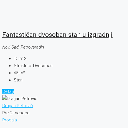
Fantastičan dvosoban stan u izgradnji
Novi Sad, Petrovaradin
ID:
613
Struktura:
Dvosoban
45
m²
Stan
Detalji
Dragan Petrović
Pre 2 meseca
Prodaja