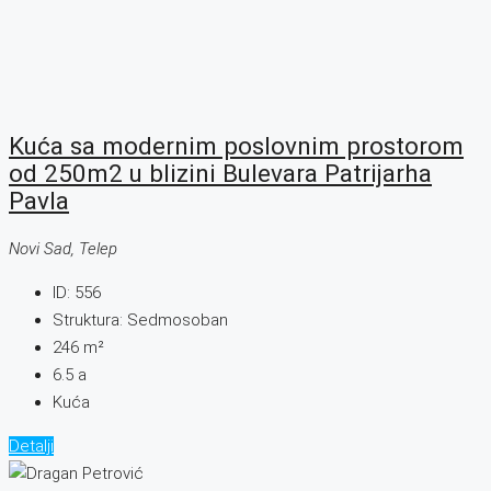
Kuća sa modernim poslovnim prostorom
od 250m2 u blizini Bulevara Patrijarha
Pavla
Novi Sad, Telep
ID:
556
Struktura:
Sedmosoban
246
m²
6.5
a
Kuća
Detalji