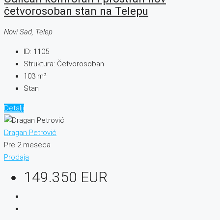
četvorosoban stan na Telepu
Novi Sad, Telep
ID:
1105
Struktura:
Četvorosoban
103
m²
Stan
Detalji
Dragan Petrović
Pre 2 meseca
Prodaja
149.350 EUR