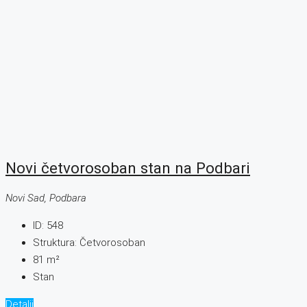
Novi četvorosoban stan na Podbari
Novi Sad, Podbara
ID:
548
Struktura:
Četvorosoban
81
m²
Stan
Detalji