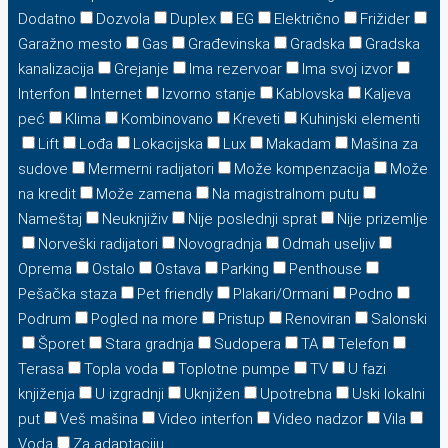
Dodatno
Dozvola
Duplex
EG
Električno
Frižider
Garažno mesto
Gas
Građevinska
Gradska
Gradska
kanalizacija
Grejanje
Ima rezervoar
Ima svoj izvor
Interfon
Internet
Izvorno stanje
Kablovska
Kaljeva
peć
Klima
Kombinovano
Kreveti
Kuhinjski elementi
Lift
Lođa
Lokacijska
Lux
Makadam
Mašina za
sudove
Mermerni radijatori
Može kompenzacija
Može
na kredit
Može zamena
Na magistralnom putu
Nameštaj
Neuknjiživ
Nije poslednji sprat
Nije prizemlje
Norveški radijatori
Novogradnja
Odmah useljiv
Oprema
Ostalo
Ostava
Parking
Penthouse
Pešačka staza
Pet friendly
Plakari/Ormani
Podno
Podrum
Pogled na more
Pristup
Renoviran
Salonski
Šporet
Stara gradnja
Sudopera
TA
Telefon
Terasa
Topla voda
Toplotne pumpe
TV
U fazi
knjiženja
U izgradnji
Uknjižen
Upotrebna
Uski lokalni
put
Veš mašina
Video interfon
Video nadzor
Vila
Voda
Za adaptaciju