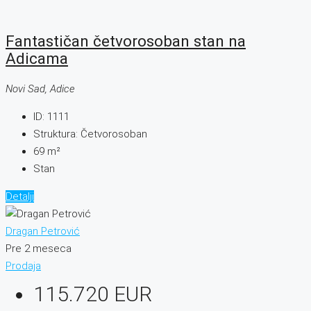
Fantastičan četvorosoban stan na
Adicama
Novi Sad, Adice
ID:
1111
Struktura:
Četvorosoban
69
m²
Stan
Detalji
Dragan Petrović
Pre 2 meseca
Prodaja
115.720 EUR