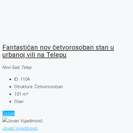
Fantastičan nov četvorosoban stan u
urbanoj vili na Telepu
Novi Sad, Telep
ID:
1104
Struktura:
Četvorosoban
101
m²
Stan
Detalji
Jovan Vujadinović