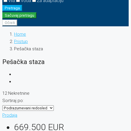
Vila
Voda
Za adaptaciju
Pretraga
Sačuvaj pretragu
Očisti
Home
Pristup
Pešačka staza
Pešačka staza
12 Nekretnine
Sortiraj po:
Prodaja
669.500 EUR