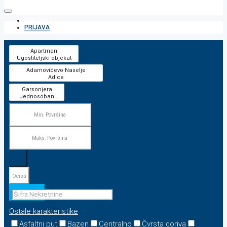
KONTAKT
PRIJAVA
Očisti
Pretraga
Ostale karakteristike
Asfaltni put
Bazen
Centralno
Čvrsta goriva