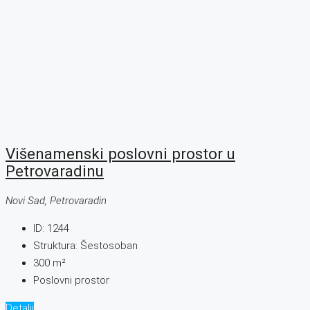
Višenamenski poslovni prostor u
Petrovaradinu
Novi Sad, Petrovaradin
ID:
1244
Struktura:
Šestosoban
300
m²
Poslovni prostor
Detalji