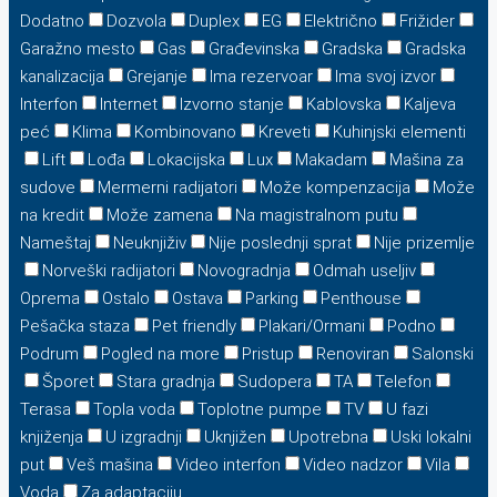
Dodatno
Dozvola
Duplex
EG
Električno
Frižider
Garažno mesto
Gas
Građevinska
Gradska
Gradska
kanalizacija
Grejanje
Ima rezervoar
Ima svoj izvor
Interfon
Internet
Izvorno stanje
Kablovska
Kaljeva
peć
Klima
Kombinovano
Kreveti
Kuhinjski elementi
Lift
Lođa
Lokacijska
Lux
Makadam
Mašina za
sudove
Mermerni radijatori
Može kompenzacija
Može
na kredit
Može zamena
Na magistralnom putu
Nameštaj
Neuknjiživ
Nije poslednji sprat
Nije prizemlje
Norveški radijatori
Novogradnja
Odmah useljiv
Oprema
Ostalo
Ostava
Parking
Penthouse
Pešačka staza
Pet friendly
Plakari/Ormani
Podno
Podrum
Pogled na more
Pristup
Renoviran
Salonski
Šporet
Stara gradnja
Sudopera
TA
Telefon
Terasa
Topla voda
Toplotne pumpe
TV
U fazi
knjiženja
U izgradnji
Uknjižen
Upotrebna
Uski lokalni
put
Veš mašina
Video interfon
Video nadzor
Vila
Voda
Za adaptaciju