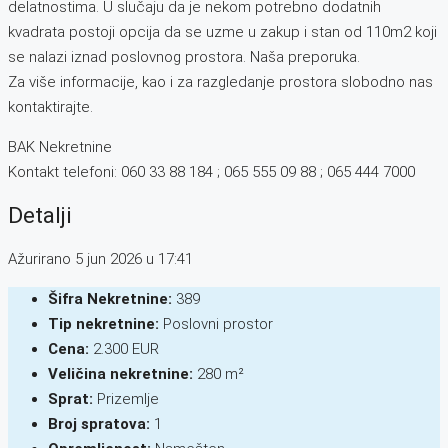
delatnostima. U slučaju da je nekom potrebno dodatnih
kvadrata postoji opcija da se uzme u zakup i stan od 110m2 koji
se nalazi iznad poslovnog prostora. Naša preporuka.
Za više informacije, kao i za razgledanje prostora slobodno nas
kontaktirajte.
BAK Nekretnine
Kontakt telefoni: 060 33 88 184 ; 065 555 09 88 ; 065 444 7000
Detalji
Ažurirano 5 jun 2026 u 17:41
Šifra Nekretnine:
389
Tip nekretnine:
Poslovni prostor
Cena:
2.300 EUR
Veličina nekretnine:
280 m²
Sprat:
Prizemlje
Broj spratova:
1