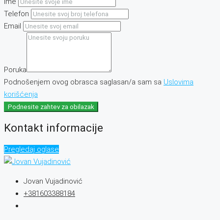
Ime
Telefon
Email
Poruka
Podnošenjem ovog obrasca saglasan/a sam sa
Uslovima
korišćenja
Podnesite zahtev za obilazak
Kontakt informacije
Pregledaj oglase
Jovan Vujadinović
+381603388184