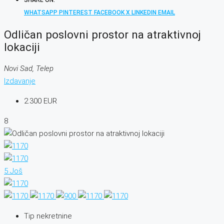
SHARE ON:
WHATSAPP
PINTEREST
FACEBOOK
X
LINKEDIN
EMAIL
Odličan poslovni prostor na atraktivnoj
lokaciji
Novi Sad, Telep
Izdavanje
2.300 EUR
8
5 Još
Tip nekretnine