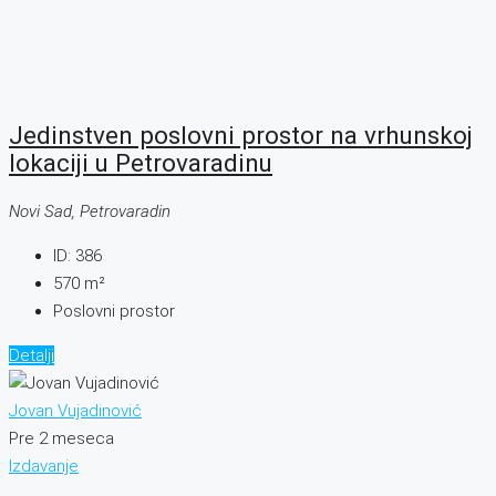
Jedinstven poslovni prostor na vrhunskoj
lokaciji u Petrovaradinu
Novi Sad, Petrovaradin
ID:
386
570
m²
Poslovni prostor
Detalji
Jovan Vujadinović
Pre 2 meseca
Izdavanje