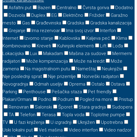
Ostale karakteristike
Asfaltni put
Bazen
Centralno
Čvrsta goriva
Dodatno
Dozvola
Duplex
EG
Električno
Frižider
Garažno
mesto
Gas
Građevinska
Gradska
Gradska kanalizacija
Grejanje
Ima rezervoar
Ima svoj izvor
Interfon
Internet
Izvorno stanje
Kablovska
Kaljeva peć
Klima
Kombinovano
Kreveti
Kuhinjski elementi
Lift
Lođa
Lokacijska
Lux
Makadam
Mašina za sudove
Mermerni
radijatori
Može kompenzacija
Može na kredit
Može
zamena
Na magistralnom putu
Nameštaj
Neuknjiživ
Nije poslednji sprat
Nije prizemlje
Norveški radijatori
Novogradnja
Odmah useljiv
Oprema
Ostalo
Ostava
Parking
Penthouse
Pešačka staza
Pet friendly
Plakari/Ormani
Podno
Podrum
Pogled na more
Pristup
Renoviran
Salonski
Šporet
Stara gradnja
Sudopera
TA
Telefon
Terasa
Topla voda
Toplotne pumpe
TV
U fazi knjiženja
U izgradnji
Uknjižen
Upotrebna
Uski lokalni put
Veš mašina
Video interfon
Video nadzor