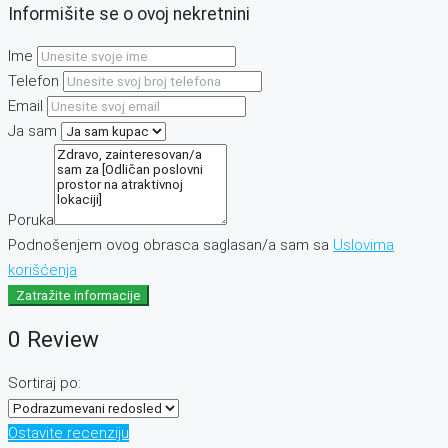
Informišite se o ovoj nekretnini
Ime
Telefon
Email
Ja sam
Poruka
Podnošenjem ovog obrasca saglasan/a sam sa
Uslovima
korišćenja
Zatražite informacije
0 Review
Sortiraj po:
Ostavite recenziju