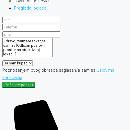
Jovan Vujadinović
Pregledaj oglase
Podnošenjem ovog obrasca saglasan/a sam sa
Uslovima
korišćenja
Pošaljite poruku