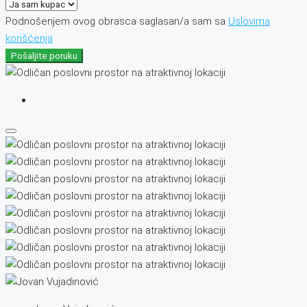
Podnošenjem ovog obrasca saglasan/a sam sa
Uslovima
korišćenja
Pošaljite poruku