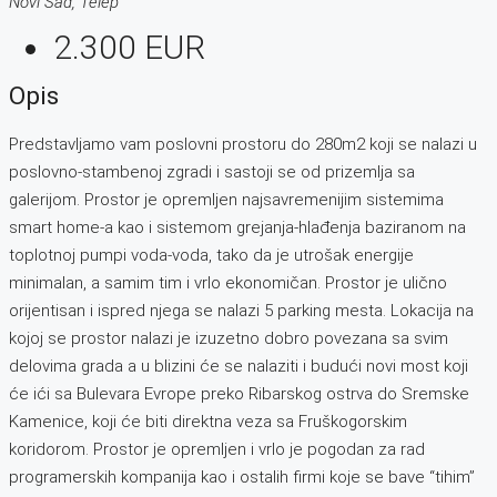
Novi Sad, Telep
2.300 EUR
Opis
Predstavljamo vam poslovni prostoru do 280m2 koji se nalazi u
poslovno-stambenoj zgradi i sastoji se od prizemlja sa
galerijom. Prostor je opremljen najsavremenijim sistemima
smart home-a kao i sistemom grejanja-hlađenja baziranom na
toplotnoj pumpi voda-voda, tako da je utrošak energije
minimalan, a samim tim i vrlo ekonomičan. Prostor je ulično
orijentisan i ispred njega se nalazi 5 parking mesta. Lokacija na
kojoj se prostor nalazi je izuzetno dobro povezana sa svim
delovima grada a u blizini će se nalaziti i budući novi most koji
će ići sa Bulevara Evrope preko Ribarskog ostrva do Sremske
Kamenice, koji će biti direktna veza sa Fruškogorskim
koridorom. Prostor je opremljen i vrlo je pogodan za rad
programerskih kompanija kao i ostalih firmi koje se bave “tihim”