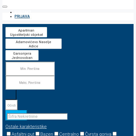
KONTAKT
PRIJAVA
Očisti
Pretraga
Ostale karakteristike
Asfaltni put
Bazen
Centralno
Čvrsta goriva