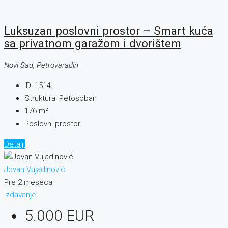
Luksuzan poslovni prostor – Smart kuća
sa privatnom garažom i dvorištem
Novi Sad, Petrovaradin
ID:
1514
Struktura:
Petosoban
176
m²
Poslovni prostor
Detalji
Jovan Vujadinović
Pre 2 meseca
Izdavanje
5.000 EUR