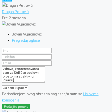
Dragan Petrović
Pre 2 meseca
Jovan Vujadinović
Pregledaj oglase
Podnošenjem ovog obrasca saglasan/a sam sa
Uslovima
korišćenja
Pošaljite poruku