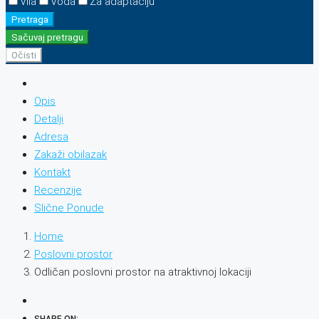
Vila
Voda
Za adaptaciju
Pretraga
Sačuvaj pretragu
Očisti
Opis
Detalji
Adresa
Zakaži obilazak
Kontakt
Recenzije
Slične Ponude
Home
Poslovni prostor
Odličan poslovni prostor na atraktivnoj lokaciji