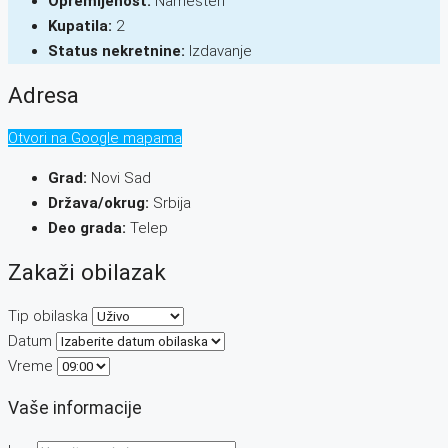
Opremljenost:
Namešten
Kupatila:
2
Status nekretnine:
Izdavanje
Adresa
Otvori na Google mapama
Grad:
Novi Sad
Država/okrug:
Srbija
Deo grada:
Telep
Zakaži obilazak
Tip obilaska
Datum
Vreme
Vaše informacije