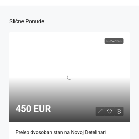
Slične Ponude
IZDAVANJE
450 EUR
Prelep dvosoban stan na Novoj Detelinari