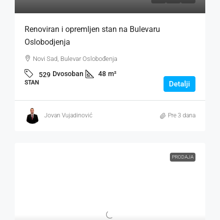
Renoviran i opremljen stan na Bulevaru
Oslobodjenja
Novi Sad, Bulevar Oslobođenja
Dvosoban
48
m²
529
STAN
Detalji
Jovan Vujadinović
Pre 3 dana
PRODAJA