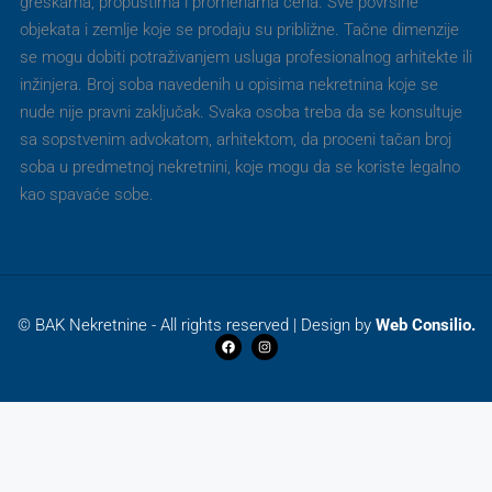
greškama, propustima i promenama cena. Sve površine
objekata i zemlje koje se prodaju su približne. Tačne dimenzije
se mogu dobiti potraživanjem usluga profesionalnog arhitekte ili
inžinjera. Broj soba navedenih u opisima nekretnina koje se
nude nije pravni zaključak. Svaka osoba treba da se konsultuje
sa sopstvenim advokatom, arhitektom, da proceni tačan broj
soba u predmetnoj nekretnini, koje mogu da se koriste legalno
kao spavaće sobe.
© BAK Nekretnine - All rights reserved | Design by
Web Consilio.