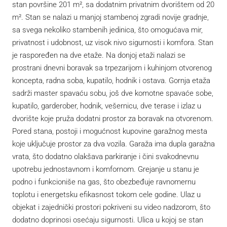
stan površine 201 m², sa dodatnim privatnim dvorištem od 20
m². Stan se nalazi u manjoj stambenoj zgradi novije gradnje,
sa svega nekoliko stambenih jedinica, što omogućava mir,
privatnost i udobnost, uz visok nivo sigurnosti i komfora. Stan
je raspoređen na dve etaže. Na donjoj etaži nalazi se
prostrani dnevni boravak sa trpezarijom i kuhinjom otvorenog
koncepta, radna soba, kupatilo, hodnik i ostava. Gornja etaža
sadrži master spavaću sobu, još dve komotne spavaće sobe,
kupatilo, garderober, hodnik, vešernicu, dve terase i izlaz u
dvorište koje pruža dodatni prostor za boravak na otvorenom.
Pored stana, postoji i mogućnost kupovine garažnog mesta
koje uključuje prostor za dva vozila. Garaža ima dupla garažna
vrata, što dodatno olakšava parkiranje i čini svakodnevnu
upotrebu jednostavnom i komfornom. Grejanje u stanu je
podno i funkcioniše na gas, što obezbeđuje ravnomernu
toplotu i energetsku efikasnost tokom cele godine. Ulaz u
objekat i zajednički prostori pokriveni su video nadzorom, što
dodatno doprinosi osećaju sigurnosti. Ulica u kojoj se stan