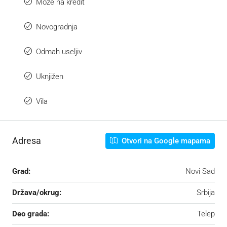
Može na kredit
Novogradnja
Odmah useljiv
Uknjižen
Vila
Adresa
Otvori na Google mapama
Grad:
Novi Sad
Država/okrug:
Srbija
Deo grada:
Telep