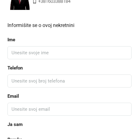
+381603388184
Informišite se o ovoj nekretnini
Ime
Telefon
Email
Ja sam