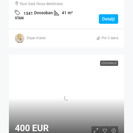
Novi Sad, Nova detelinara
Dvosoban
41
m²
1341
STAN
Detalji
Dejan Karan
Pre 3 dana
IZDAVANJE
400 EUR