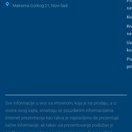
Pr
Maksima Gorkog 21, Novi Sad
sa
Ko
Kr
sa
Us
ko
Po
pr
Sve informacije u vezi sa imovinom, koja je na prodaju, a iz
izvora ovog sajta, smatraju se pouzdanim informacijama.
Internet prezentacija kao takva je napravljena da prezentuje
tačne informacije, ali takav vid prezentovanja podložan je