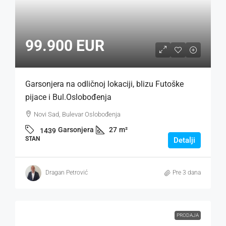
99.900 EUR
Garsonjera na odličnoj lokaciji, blizu Futoške
pijace i Bul.Oslobođenja
Novi Sad, Bulevar Oslobođenja
Garsonjera
27
m²
1439
STAN
Detalji
Dragan Petrović
Pre 3 dana
PRODAJA