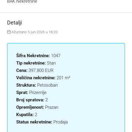
BAK Nekretnine
Detalji
Ažurirano 5 jun 2026 u 18:20
Šifra Nekretnine:
1047
Tip nekretnine:
Stan
Cena:
397.800 EUR
Veličina nekretnine:
201 m²
Struktura:
Petosoban
Sprat:
Prizemlje
Broj spratova:
2
Opremljenost:
Prazan
Kupatila:
2
Status nekretnine:
Prodaja