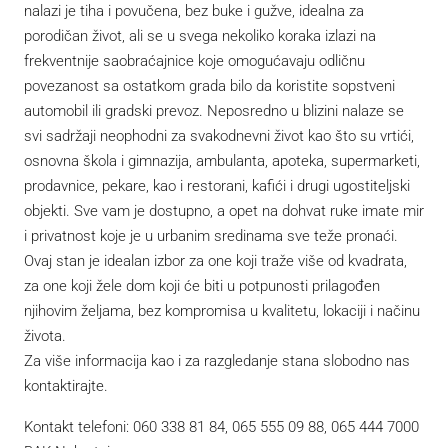
nalazi je tiha i povučena, bez buke i gužve, idealna za
porodičan život, ali se u svega nekoliko koraka izlazi na
frekventnije saobraćajnice koje omogućavaju odličnu
povezanost sa ostatkom grada bilo da koristite sopstveni
automobil ili gradski prevoz. Neposredno u blizini nalaze se
svi sadržaji neophodni za svakodnevni život kao što su vrtići,
osnovna škola i gimnazija, ambulanta, apoteka, supermarketi,
prodavnice, pekare, kao i restorani, kafići i drugi ugostiteljski
objekti. Sve vam je dostupno, a opet na dohvat ruke imate mir
i privatnost koje je u urbanim sredinama sve teže pronaći.
Ovaj stan je idealan izbor za one koji traže više od kvadrata,
za one koji žele dom koji će biti u potpunosti prilagođen
njihovim željama, bez kompromisa u kvalitetu, lokaciji i načinu
života.
Za više informacija kao i za razgledanje stana slobodno nas
kontaktirajte.
Kontakt telefoni: 060 338 81 84, 065 555 09 88, 065 444 7000