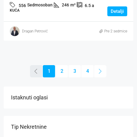
Sedmosoban
246
m²
556
6.5
a
KUĆA
Detalji
Dragan Petrović
Pre 2 sedmice
1
2
3
4
Istaknuti oglasi
Tip Nekretnine