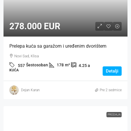
278.000 EUR
Prelepa kuća sa garažom i uređenim dvorištem
Novi Sad, Klisa
Šestosoban
178
m²
557
4.25
a
KUĆA
Detalji
Dejan Karan
Pre 2 sedmice
PRODAJA