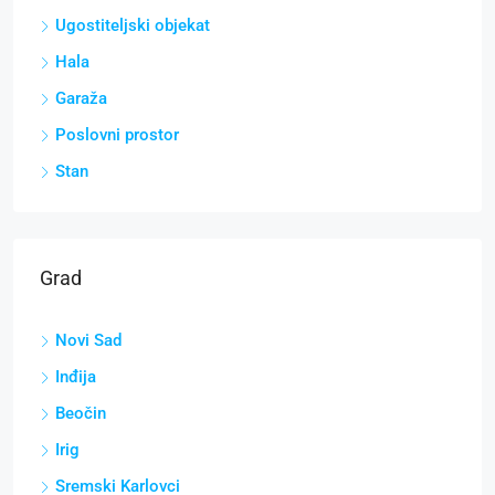
Ugostiteljski objekat
Hala
Garaža
Poslovni prostor
Stan
Grad
Novi Sad
Inđija
Beočin
Irig
Sremski Karlovci