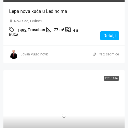
Lepa nova kuća u Ledincima
Novi Sad, Ledinci
Trosoban
77
m²
1492
4
a
KUĆA
Detalji
Jovan Vujadinović
Pre 2 sedmice
PRODAJA