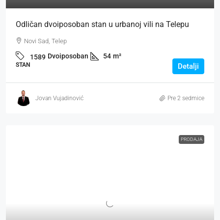
Odličan dvoiposoban stan u urbanoj vili na Telepu
Novi Sad, Telep
Dvoiposoban
54
m²
1589
STAN
Detalji
Jovan Vujadinović
Pre 2 sedmice
PRODAJA