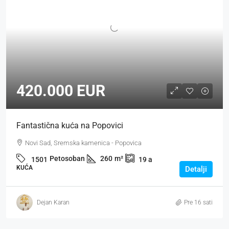
420.000 EUR
Fantastična kuća na Popovici
Novi Sad, Sremska kamenica - Popovica
Petosoban
260
m²
1501
19
a
KUĆA
Detalji
Dejan Karan
Pre 16 sati