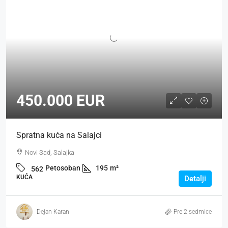
450.000 EUR
Spratna kuća na Salajci
Novi Sad, Salajka
Petosoban
195
m²
562
KUĆA
Detalji
Dejan Karan
Pre 2 sedmice