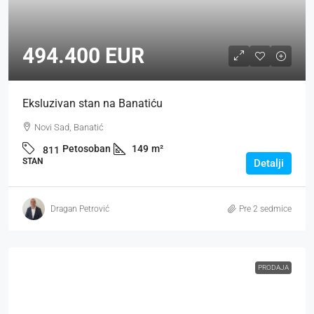
494.400 EUR
Eksluzivan stan na Banatiću
Novi Sad, Banatić
Petosoban
149
m²
811
STAN
Detalji
Dragan Petrović
Pre 2 sedmice
PRODAJA