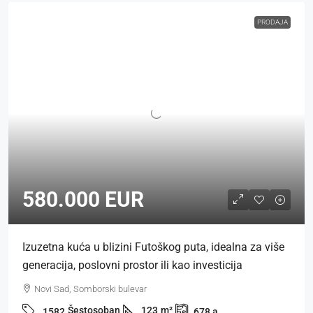
PRODAJA
580.000 EUR
Izuzetna kuća u blizini Futoškog puta, idealna za više
generacija, poslovni prostor ili kao investicija
Novi Sad, Somborski bulevar
Šestosoban
123
m²
1582
678
a