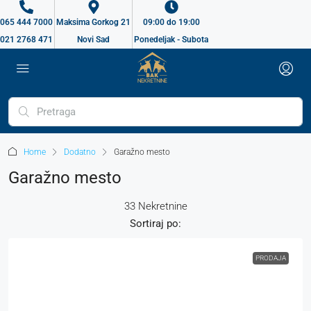
065 444 7000
Maksima Gorkog 21
09:00 do 19:00
021 2768 471
Novi Sad
Ponedeljak - Subota
Home
Dodatno
Garažno mesto
Garažno mesto
33 Nekretnine
Sortiraj po:
PRODAJA