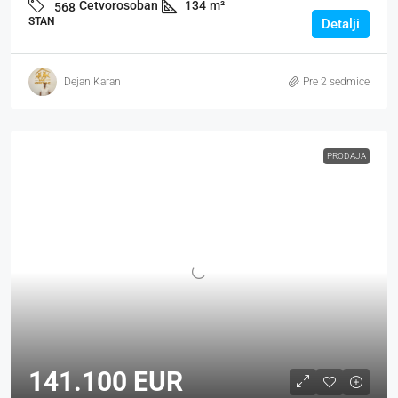
Četvorosoban
134
m²
568
STAN
Detalji
Dejan Karan
Pre 2 sedmice
PRODAJA
141.100 EUR