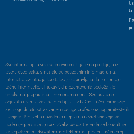
Us
ko
Po
pr
Sve informacije u vezi sa imovinom, koja je na prodaju, a iz
izvora ovog sajta, smatraju se pouzdanim informacijama.
Internet prezentacija kao takva je napravljena da prezentuje
tačne informacije, ali takav vid prezentovanja podložan je
greškama, propustima i promenama cena. Sve površine
objekata i zemlje koje se prodaju su približne. Tačne dimenzije
se mogu dobiti potraživanjem usluga profesionalnog arhitekte ili
inžinjera. Broj soba navedenih u opisima nekretnina koje se
nude nije pravni zaključak. Svaka osoba treba da se konsultuje
sa sopstvenim advokatom, arhitektom, da proceni tačan broj