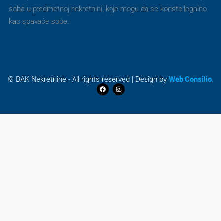
soba u predmetnoj nekretnini, koje mogu da se koriste legalno
kao spavaće sobe.
© BAK Nekretnine - All rights reserved | Design by
Web Consilio.