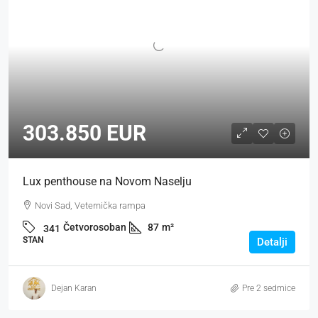
303.850 EUR
Lux penthouse na Novom Naselju
Novi Sad, Veternička rampa
Četvorosoban
87
m²
341
STAN
Detalji
Dejan Karan
Pre 2 sedmice