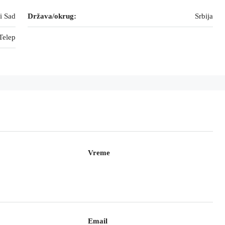
i Sad
Država/okrug:
Srbija
Telep
Vreme
Email