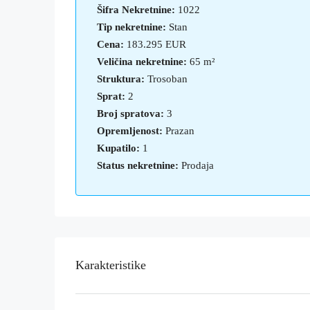
Šifra Nekretnine:
1022
Tip nekretnine:
Stan
Cena:
183.295 EUR
Veličina nekretnine:
65 m²
Struktura:
Trosoban
Sprat:
2
Broj spratova:
3
Opremljenost:
Prazan
Kupatilo:
1
Status nekretnine:
Prodaja
Karakteristike