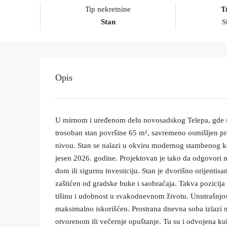
Tip nekretnine
T
Stan
S
Opis
U mirnom i uređenom delu novosadskog Telepa, gde se
trosoban stan površine 65 m², savremeno osmišljen pro
nivou. Stan se nalazi u okviru modernog stambenog ko
jesen 2026. godine. Projektovan je tako da odgovori 
dom ili sigurnu investiciju. Stan je dvorišno orijenti
zaštićen od gradske buke i saobraćaja. Takva pozicija p
tišinu i udobnost u svakodnevnom životu. Unutrašnjost
maksimalno iskorišćen. Prostrana dnevna soba izlazi na
otvorenom ili večernje opuštanje. Tu su i odvojena ku