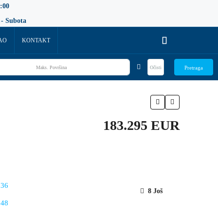
:00
 - Subota
AO
KONTAKT
Očisti
Pretraga
183.295 EUR
8 Još