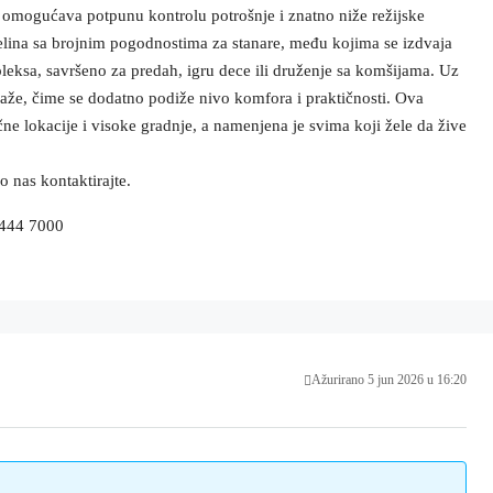
to omogućava potpunu kontrolu potrošnje i znatno niže režijske
elina sa brojnim pogodnostima za stanare, među kojima se izdvaja
leksa, savršeno za predah, igru dece ili druženje sa komšijama. Uz
raže, čime se dodatno podiže nivo komfora i praktičnosti. Ova
čne lokacije i visoke gradnje, a namenjena je svima koji žele da žive
o nas kontaktirajte.
 444 7000
Ažurirano 5 jun 2026 u 16:20