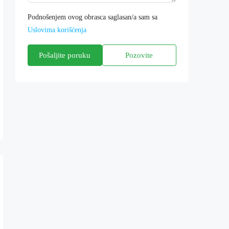
Podnošenjem ovog obrasca saglasan/a sam sa
Uslovima korišćenja
Pošaljite poruku
Pozovite