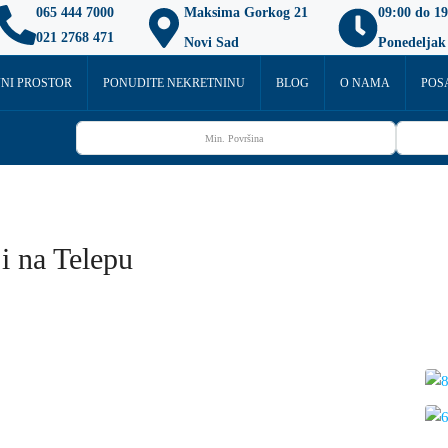
065 444 7000
Maksima Gorkog 21
09:00 do 19
021 2768 471
Novi Sad
Ponedeljak
NI PROSTOR
PONUDITE NEKRETNINU
BLOG
O NAMA
POS
ji na Telepu