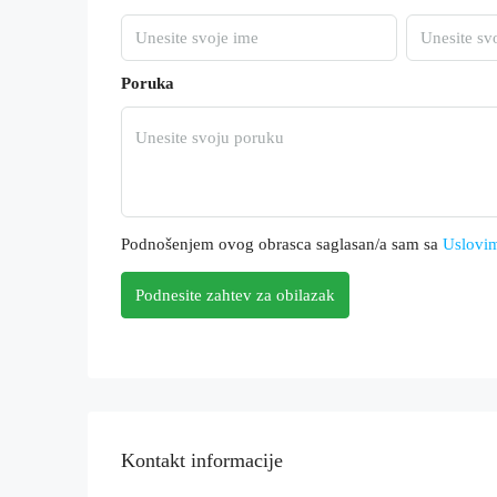
Poruka
Podnošenjem ovog obrasca saglasan/a sam sa
Uslovim
Podnesite zahtev za obilazak
Kontakt informacije