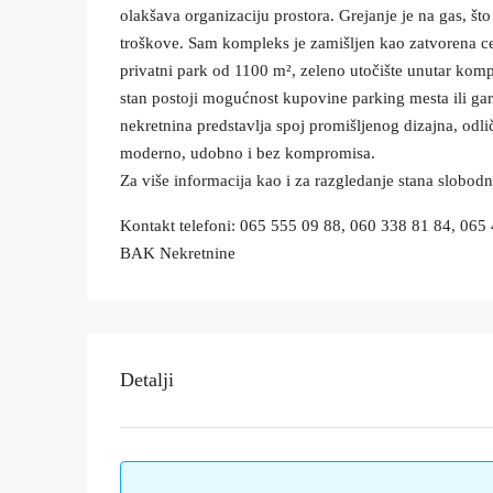
olakšava organizaciju prostora. Grejanje je na gas, š
troškove. Sam kompleks je zamišljen kao zatvorena c
privatni park od 1100 m², zeleno utočište unutar komp
stan postoji mogućnost kupovine parking mesta ili ga
nekretnina predstavlja spoj promišljenog dizajna, odli
moderno, udobno i bez kompromisa.
Za više informacija kao i za razgledanje stana slobodn
Kontakt telefoni: 065 555 09 88, 060 338 81 84, 065
BAK Nekretnine
Detalji