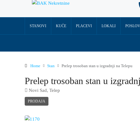
STANOVI
KUĆE
PLACEVI
LOKALI
POSLOV
Home
Stan
Prelep trosoban stan u izgradnji na Telepu
Prelep trosoban stan u izgradn
Novi Sad, Telep
PRODAJA