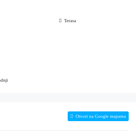
Terasa
adnji
Otvori na Google mapama