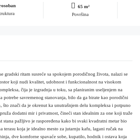
rosoban
65 m²
truktura
Površina
 gradski ritam susreće sa spokojem porodičnog života, nalazi se
stor koji nudi kvalitet, udobnost i funkcionalnost na visokom
mpleksa, čija je izgradnja u toku, sa planiranim useljenjem na
na potrebe savremenog stanovanja, bilo da ga birate kao porodični
san, što znači da je okrenut ka unutrašnjem delu kompleksa i potpuno
ruža dodatni mir i privatnost, čineći stan idealnim za one koji traže
 stana pažljivo je raspoređena kako bi svaki kvadratni metar bio
 terasu koja je idealno mesto za jutarnju kafu, lagani ručak na
hinja, dve komforne spavaće sobe, kupatilo, hodnik i ostava koja