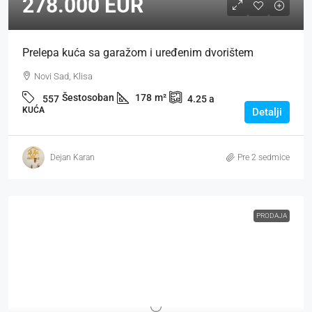
278.000 EUR
Prelepa kuća sa garažom i uređenim dvorištem
Novi Sad, Klisa
Šestosoban
178
m²
557
4.25
a
KUĆA
Detalji
Dejan Karan
Pre 2 sedmice
PRODAJA