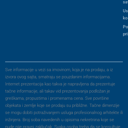
sa
Us
ko
Po
pr
Sve informacije u vezi sa imovinom, koja je na prodaju, a iz
izvora ovog sajta, smatraju se pouzdanim informacijama.
Internet prezentacija kao takva je napravljena da prezentuje
tačne informacije, ali takav vid prezentovanja podložan je
greškama, propustima i promenama cena. Sve površine
objekata i zemlje koje se prodaju su približne. Tačne dimenzije
se mogu dobiti potraživanjem usluga profesionalnog arhitekte ili
inžinjera. Broj soba navedenih u opisima nekretnina koje se
nude nije pravni zaključak. Svaka osoba treba da se konsultuje