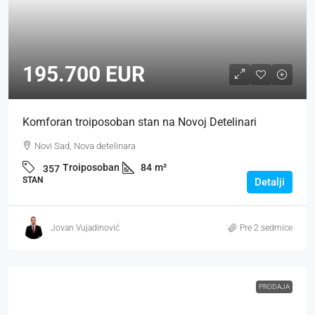
195.700 EUR
Komforan troiposoban stan na Novoj Detelinari
Novi Sad, Nova detelinara
Troiposoban
84
m²
357
STAN
Detalji
Jovan Vujadinović
Pre 2 sedmice
PRODAJA