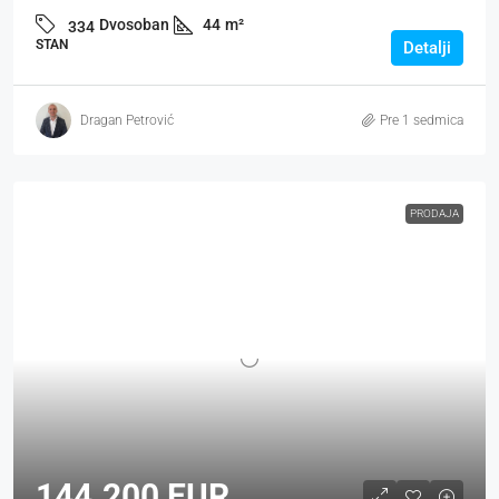
Dvosoban
44
m²
334
STAN
Detalji
Dragan Petrović
Pre 1 sedmica
PRODAJA
144.200 EUR