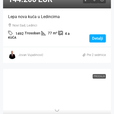
Lepa nova kuća u Ledincima
Novi Sad, Ledinci
Trosoban
77
m²
1492
4
a
KUĆA
Detalji
Jovan Vujadinović
Pre 2 sedmice
PRODAJA