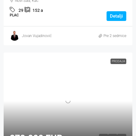
Novi Sad, Kać
29
152
a
PLAC
Detalji
Jovan Vujadinović
Pre 2 sedmice
PRODAJA