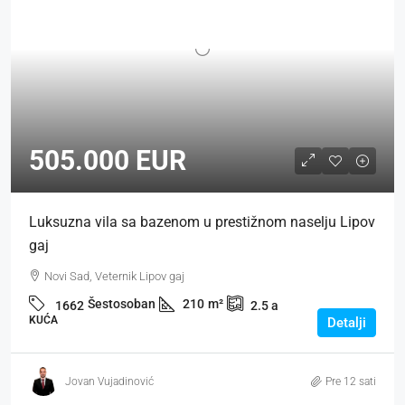
505.000 EUR
Luksuzna vila sa bazenom u prestižnom naselju Lipov
gaj
Novi Sad, Veternik Lipov gaj
Šestosoban
210
m²
1662
2.5
a
KUĆA
Detalji
Jovan Vujadinović
Pre 12 sati