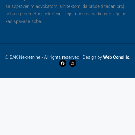
sa sopstvenim advokatom, arhitektom, da proceni tačan broj
soba u predmetnoj nekretnini, koje mogu da se koriste legalno
kao spavaće sobe.
© BAK Nekretnine - All rights reserved | Design by
Web Consilio.