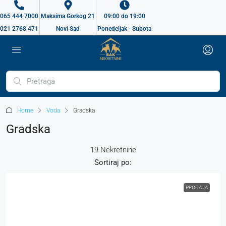
065 444 7000
Maksima Gorkog 21
09:00 do 19:00
021 2768 471
Novi Sad
Ponedeljak - Subota
Home
Voda
Gradska
Gradska
19 Nekretnine
Sortiraj po:
PRODAJA