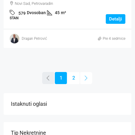
Novi Sad, Petrovaradin
Dvosoban
45
m²
579
STAN
Detalji
Dragan Petrović
Pre 4 sedmice
1
2
Istaknuti oglasi
Tip Nekretnine