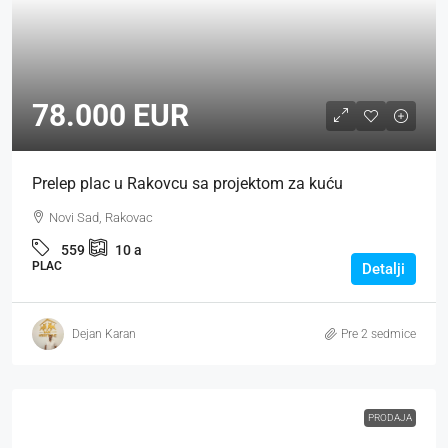
78.000 EUR
Prelep plac u Rakovcu sa projektom za kuću
Novi Sad, Rakovac
559
10
a
PLAC
Detalji
Dejan Karan
Pre 2 sedmice
PRODAJA